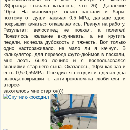
28(правда сначала казалось, что 26). Давление
10psi. На манометре только паскали и бары,
поэтому от души накачал 0,5 MPa, дальше здох,
покрышки качаться отказывались. Рванул на работу.
Результат: велосипед не поехал, а полетел!
Появилось желание вкручивать, а не крутить
педали, исчезла дубовость и тяжесть. Вот только
одно настораживало, не мало ли я качнул. В
калькулятор, для перевода футо-дюймов в паскали,
мне лезть было лениво и я воспользовался
знаниями старшего сына. Оказалось, 10psi как раз и
есть 0,5-0,55MPa. Поездил я сегодня и сделал два
вывода:покрышки с антипроколом-на любителя и
второе-
захотелось мне стартон)))