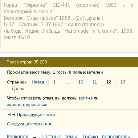
Горец: "Украина" 111-441 (короткая) 1990 г. с
планетаркой Nexus-3
Ветерок: "Старт-шоссе" 1986 г. (2х7, дуалы)
В-37: "Спутник" В-37 1967 г. сингл (торпедо)
Лыбидь: Ардис Либыдь "Handmade in Ukraine", 1998,
сингл 46/19
Просмотров: 35 293
Просматривают тему:
1
гость,
0
пользователей
Страницы
Назад
1
…
10
11
12
13
Далее
Чтобы отправить ответ, вы должны
войти
или
зарегистрироваться
◄◄ Предыдущая тема
Следующая тема ►►
Кроковод
→
Частные темы. Только велосипеды.