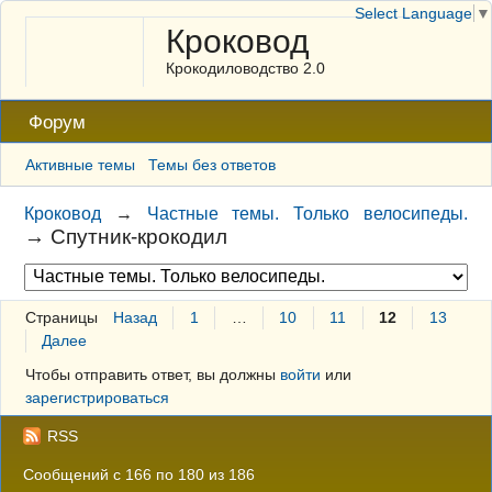
Select Language
▼
Кроковод
Крокодиловодство 2.0
Форум
Активные темы
Темы без ответов
Кроковод
→
Частные темы. Только велосипеды.
→
Спутник-крокодил
Страницы
Назад
1
…
10
11
12
13
Далее
Чтобы отправить ответ, вы должны
войти
или
зарегистрироваться
RSS
Сообщений с 166 по 180 из 186