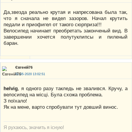
Да,звезда реально крутая и напресована была так,
что я сначала не видел зазоров. Начал крутить
педали и приофигел от такого сюрприза!!!
Велосипед начинает преобретать законченый вид. В
завершении хочется полутуклипсы и пиленый
баран.
Євгеній76
01-05-2020 13:02:51
helvig
, я одного разу такледь не звалився. Кручу, а
велосипед на місці. Була схожа проблема.
З поїхало!
Як на мене, варто спробувати тут довший винос.
Я рухаюсь, значить я існую!