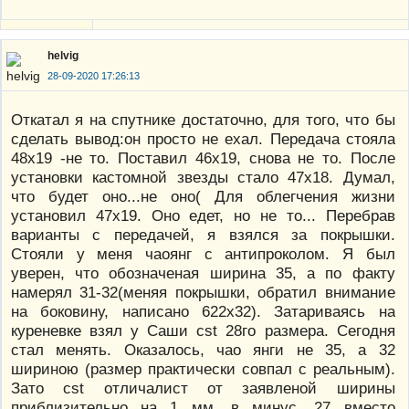
helvig
28-09-2020 17:26:13
Откатал я на спутнике достаточно, для того, что бы
сделать вывод:он просто не ехал. Передача стояла
48х19 -не то. Поставил 46х19, снова не то. После
установки кастомной звезды стало 47х18. Думал,
что будет оно...не оно( Для облегчения жизни
установил 47х19. Оно едет, но не то... Перебрав
варианты с передачей, я взялся за покрышки.
Стояли у меня чаоянг с антипроколом. Я был
уверен, что обозначеная ширина 35, а по факту
намерял 31-32(меняя покрышки, обратил внимание
на боковину, написано 622х32). Затариваясь на
куреневке взял у Саши сst 28го размера. Сегодня
стал менять. Оказалось, чао янги не 35, а 32
шириною (размер практически совпал с реальным).
Зато cst отличалист от заявленой ширины
приблизительно на 1 мм. в минус. 27 вместо