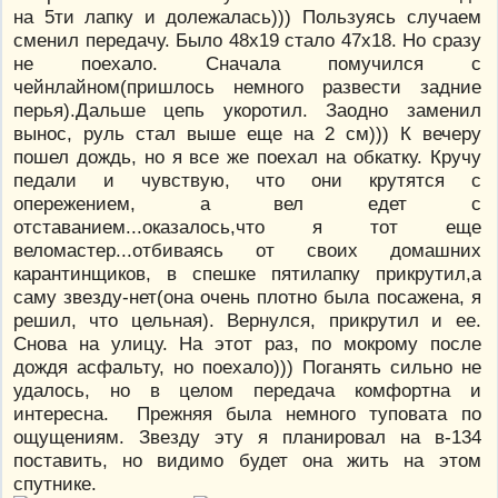
на 5ти лапку и долежалась))) Пользуясь случаем
сменил передачу. Было 48х19 стало 47х18. Но сразу
не поехало. Сначала помучился с
чейнлайном(пришлось немного развести задние
перья).Дальше цепь укоротил. Заодно заменил
вынос, руль стал выше еще на 2 см))) К вечеру
пошел дождь, но я все же поехал на обкатку. Кручу
педали и чувствую, что они крутятся с
опережением, а вел едет с
отставанием...оказалось,что я тот еще
веломастер...отбиваясь от своих домашних
карантинщиков, в спешке пятилапку прикрутил,а
саму звезду-нет(она очень плотно была посажена, я
решил, что цельная). Вернулся, прикрутил и ее.
Снова на улицу. На этот раз, по мокрому после
дождя асфальту, но поехало))) Поганять сильно не
удалось, но в целом передача комфортна и
интересна. Прежняя была немного туповата по
ощущениям. Звезду эту я планировал на в-134
поставить, но видимо будет она жить на этом
спутнике.