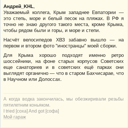
Андрей_KHL
,
Уважаемый коллега, Крым западнее Евпатории —
это степь, море и белый песок на пляжах. В РФ я
точно не знаю другого такого места, кроме Крыма,
чтобы рядом были и горы, и море и степи.
Насчёт велосипедов ХВЗ забавно вышло — на
первом и втором фото "иностранцы" моей сборки.
Для Крыма хорошо подходят именно ретро
шоссейники, на фоне старых корпусов Советских
еще санаториев и в советских ещё парках они
выглядят органично — что в старом Бахчисарае, что
в Научном или Долоссах.
А когда водка закончилась, мы обезжиривали резьбы
пятилетним коньяком.
I tried [соха] And got [софа]
Мой гараж