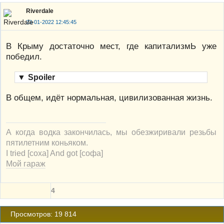
Riverdale
23-01-2022 12:45:45
В Крыму достаточно мест, где капитализмЬ уже
победил.
▼
Spoiler
В общем, идёт нормальная, цивилизованная жизнь.
А когда водка закончилась, мы обезжиривали резьбы
пятилетним коньяком.
I tried [соха] And got [софа]
Мой гараж
4
Просмотров: 19 814