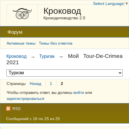
Select Language
▼
Кроковод
Крокодиловодство 2.0
Форум
Активные темы
Темы без ответов
→
Мой Tour-De-Crimea
Кроковод
→
Туризм
2021
Страницы
Назад
1
2
Чтобы отправить ответ, вы должны
войти
или
зарегистрироваться
RSS
Сообщений с 16 по 25 из 25