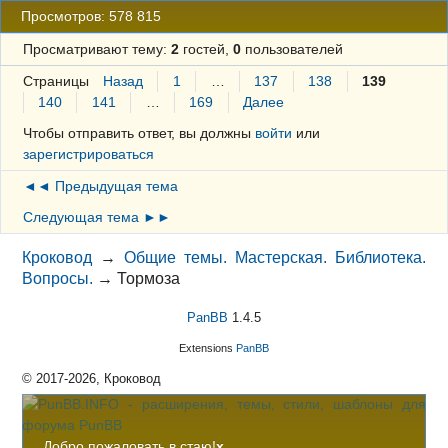
Просмотров: 578 815
Просматривают тему:
2
гостей,
0
пользователей
Страницы
Назад
1
…
137
138
139
140
141
…
169
Далее
Чтобы отправить ответ, вы должны
войти
или
зарегистрироваться
◄◄ Предыдущая тема
Следующая тема ►►
Кроковод
→
Общие темы. Мастерская. Библиотека.
Вопросы.
→
Тормоза
PanBB
1.4.5
Extensions
PanBB
© 2017-2026, Кроковод
Добро пожаловать в стаю!
x