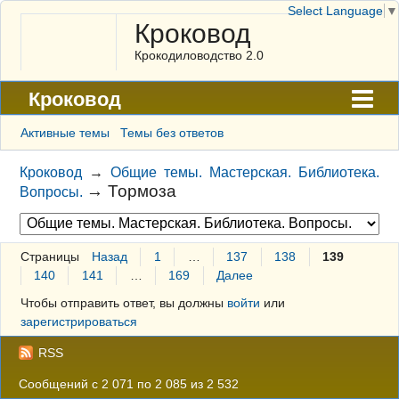
Select Language
▼
Кроковод
Крокодиловодство 2.0
Кроковод
Форум
Активные темы
Темы без ответов
Архив
Кроковод
→
Общие темы. Мастерская. Библиотека.
→
Тормоза
Вопросы.
ГАЛЕРЕЯ
Правила
Страницы
Назад
1
…
137
138
139
Поиск
140
141
…
169
Далее
Регистрация
Чтобы отправить ответ, вы должны
войти
или
зарегистрироваться
Вход
RSS
Сообщений с 2 071 по 2 085 из 2 532