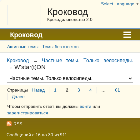
Select Language
▼
Кроковод
Крокодиловодство 2.0
Кроковод
Форум
Активные темы
Темы без ответов
Архив
Кроковод
→
Частные темы. Только велосипеды.
→
W'star(t)ON
ГАЛЕРЕЯ
Правила
Страницы
Назад
1
2
3
4
…
61
Поиск
Далее
Регистрация
Чтобы отправить ответ, вы должны
войти
или
зарегистрироваться
Вход
RSS
Сообщений с 16 по 30 из 911