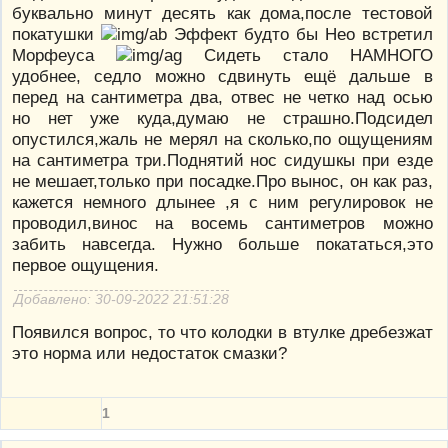
буквально минут десять как дома,после тестовой
покатушки
Эффект будто бы Нео встретил
Морфеуса
Сидеть стало НАМНОГО
удобнее, седло можно сдвинуть ещё дальше в
перед на сантиметра два, отвес не четко над осью
но нет уже куда,думаю не страшно.Подсидел
опустился,жаль не мерял на сколько,по ощущениям
на сантиметра три.Поднятий нос сидушкы при езде
не мешает,только при посадке.Про вынос, он как раз,
кажется немного длынее ,я с ним регулировок не
проводил,винос на восемь сантиметров можно
забить навсегда. Нужно больше покататься,это
первое ощущения.
Добавлено: 30-09-2022 21:51:28
Появился вопрос, то что колодки в втулке дребезжат
это норма или недостаток смазки?
1