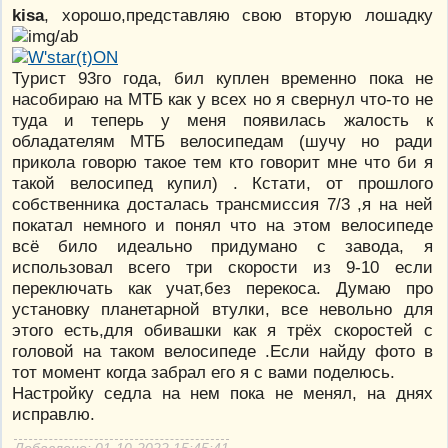
kisa
, хорошо,представляю свою вторую лошадку
Турист 93го года, бил куплен временно пока не
насобираю на МТБ как у всех но я свернул что-то не
туда и теперь у меня появилась жалость к
обладателям МТБ велосипедам (шучу но ради
прикола говорю такое тем кто говорит мне что би я
такой велосипед купил) . Кстати, от прошлого
собственника досталась трансмиссия 7/3 ,я на ней
покатал немного и понял что на этом велосипеде
всё било идеально придумано с завода, я
использовал всего три скорости из 9-10 если
переключать как учат,без перекоса. Думаю про
установку планетарной втулки, все невольно для
этого есть,для обивашки как я трёх скоростей с
головой на таком велосипеде .Если найду фото в
тот момент когда забрал его я с вами поделюсь.
Настройку седла на нем пока не менял, на днях
исправлю.