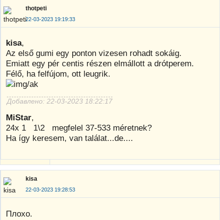
thotpeti
22-03-2023 19:19:33
kisa
,
Az első gumi egy ponton vizesen rohadt sokáig.
Emiatt egy pér centis részen elmállott a drótperem.
Félő, ha felfújom, ott leugrik.
Добавлено: 22-03-2023 18:22:17
MiStar
,
24x 1 1\2 megfelel 37-533 méretnek?
Ha így keresem, van találat...de....
kisa
22-03-2023 19:28:53
Плохо.