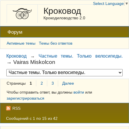
Select Language
▼
Кроковод
Крокодиловодство 2.0
Форум
Активные темы
Темы без ответов
Кроковод
→
Частные темы. Только велосипеды.
→
Vairas Miskolcon
Страницы
1
2
3
Далее
Чтобы отправить ответ, вы должны
войти
или
зарегистрироваться
RSS
Сообщений с 1 по 15 из 42