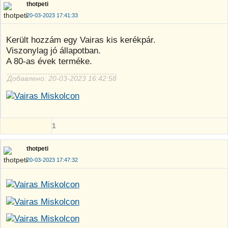
thotpeti
20-03-2023 17:41:33
Került hozzám egy Vairas kis kerékpár.
Viszonylag jó állapotban.
A 80-as évek terméke.
Добавлено: 20-03-2023 16:42:58
1
thotpeti
20-03-2023 17:47:32