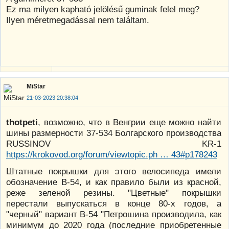
Ez ma milyen kapható jelölésű guminak felel meg?
Ilyen méretmegadással nem találtam.
MiStar
21-03-2023 20:38:04
thotpeti
, возможно, что в Венгрии еще можно найти
шины размерности 37-534 Болгарского производства
RUSSINOV KR-1
https://krokovod.org/forum/viewtopic.ph … 43#p178243
Штатные покрышки для этого велосипеда имели
обозначение В-54, и как правило были из красной,
реже зеленой резины. "Цветные" покрышки
перестали выпускаться в конце 80-х годов, а
"черный" вариант В-54 "Петрошина производила, как
минимум до 2020 года (последние приобретенные