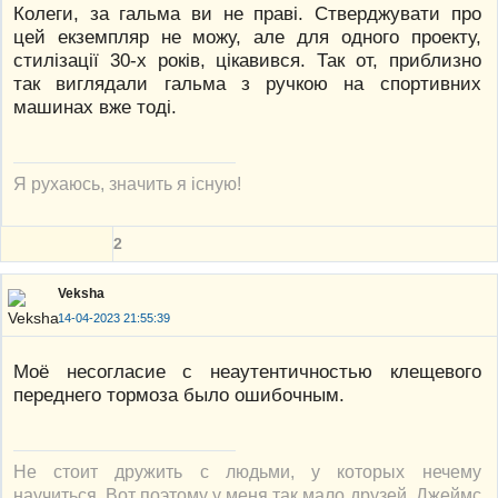
Колеги, за гальма ви не праві. Стверджувати про
цей екземпляр не можу, але для одного проекту,
стилізації 30-х років, цікавився. Так от, приблизно
так виглядали гальма з ручкою на спортивних
машинах вже тоді.
Я рухаюсь, значить я існую!
2
Veksha
14-04-2023 21:55:39
Моё несогласие с неаутентичностью клещевого
переднего тормоза было ошибочным.
Не стоит дружить с людьми, у которых нечему
научиться. Вот поэтому у меня так мало друзей. Джеймс