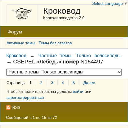
Select Language
▼
Кроковод
Крокодиловодство 2.0
Форум
Активные темы
Темы без ответов
Кроковод
→
Частные темы. Только велосипеды.
→
CSEPEL «Лебедь» номер N154497
Страницы
1
2
3
4
5
Далее
Чтобы отправить ответ, вы должны
войти
или
зарегистрироваться
RSS
Сообщений с 1 по 15 из 72