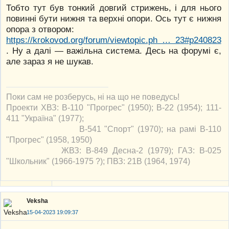
Тобто тут був тонкий довгий стрижень, і для нього
повинні бути нижня та верхні опори. Ось тут є нижня
опора з отвором:
https://krokovod.org/forum/viewtopic.ph … 23#p240823
. Ну а далі — важільна система. Десь на форумі є,
але зараз я не шукав.
Поки сам не розберусь, ні на що не поведусь!
Проекти ХВЗ: В-110 "Прогрес" (1950); В-22 (1954); 111-
411 "Україна" (1977);
В-541 "Спорт" (1970); на рамі В-110
"Прогрес" (1958, 1950)
ЖВЗ: В-849 Десна-2 (1979); ГАЗ: В-025
"Школьник" (1966-1975 ?); ПВЗ: 21В (1964, 1974)
Veksha
15-04-2023 19:09:37