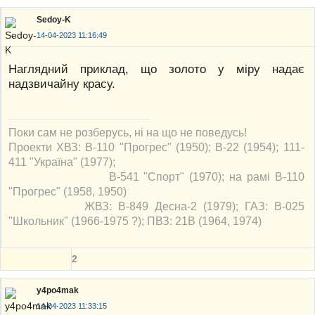
Sedoy-K
14-04-2023 11:16:49
Наглядний приклад, що золото у міру надає
надзвичайну красу.
Поки сам не розберусь, ні на що не поведусь!
Проекти ХВЗ: В-110 "Прогрес" (1950); В-22 (1954); 111-
411 "Україна" (1977);
В-541 "Спорт" (1970); на рамі В-110
"Прогрес" (1958, 1950)
ЖВЗ: В-849 Десна-2 (1979); ГАЗ: В-025
"Школьник" (1966-1975 ?); ПВЗ: 21В (1964, 1974)
2
y4po4mak
14-04-2023 11:33:15