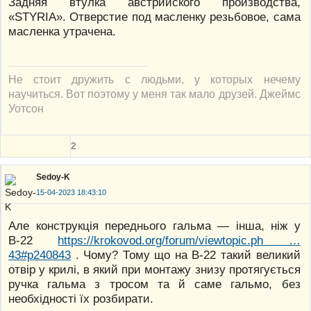
Задняя втулка австрийского производства,
«STYRIA». Отверстие под масленку резьбовое, сама
масленка утрачена.
Не стоит дружить с людьми, у которых нечему
научиться. Вот поэтому у меня так мало друзей. Джеймс
Уотсон
2
Sedoy-K
15-04-2023 18:43:10
Але конструкція переднього гальма — інша, ніж у
В-22
https://krokovod.org/forum/viewtopic.ph …
43#p240843
. Чому? Тому що на В-22 такий великий
отвір у крилі, в який при монтажу знизу протягується
ручка гальма з тросом та й саме гальмо, без
необхідності їх розбирати.