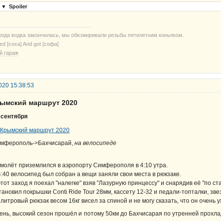
▼
Spoiler
когда водка закончилась, мы обезжиривали резьбы пятилетним коньяком.
ried [соха] And got [софа]
й гараж
020 15:38:53
рымский маршрут 2020
 сентября
мферополь->Бахчисарай,
на велосипеде
молёт приземлился в аэропорту Симферополя в 4:10 утра.
4:40 велосипед был собран а вещи заняли свои места в рюкзаке.
этот заход я поехал "налегке" взяв "Лазурную принцессу" и снарядив её "по с
тановил покрышки Conti Ride Tour 28мм, кассету 12-32 и педали-топталки, зве
 литровый рюкзак весом 16кг висел за спиной и не могу сказать, что он очень 
ень, высокий сезон прошёл и потому 50км до Бахчисарая по утренней прохла