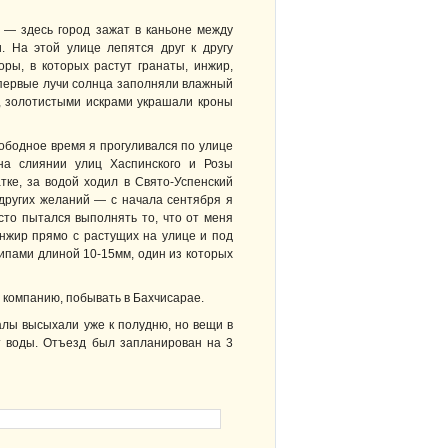
 — здесь город зажат в каньоне между
. На этой улице лепятся друг к другу
ры, в которых растут гранаты, инжир,
и первые лучи солнца заполняли влажный
х, золотистыми искрами украшали кроны
ободное время я прогуливался по улице
на слиянии улиц Хаспинского и Розы
ке, за водой ходил в Свято-Успенский
 других желаний — с начала сентября я
осто пытался выполнять то, что от меня
инжир прямо с растущих на улице и под
шипами длиной 10-15мм, один из которых
ю компанию, побывать в Бахчисарае.
калы высыхали уже к полудню, но вещи в
т воды. Отъезд был запланирован на 3