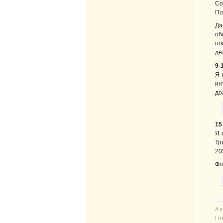
Со
По
Да
об
по
де
9-
Я 
ин
до
15
Я 
Тр
20
Фо
А 
I t