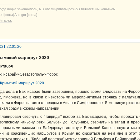
когда водка закончилась, мы обезжиривали резьбы пятилетним коньяком.
ried [соха] And got [софа]
й гараж
021 22:01:20
рымский маршрут 2020
октября
хчисарай->Севастополь->Форос
гда дела в Бахчисарае были завершены, пришло время следовать на Форос
д г.Морчека, но в связи с некоторыми мероприятиями стоянка с палатк
ехали в Форос на авто с заездом в Ашан в Симферополе. Я же, кинув рюкзак 
ехал сразу в южном направлении.
планировал свернуть с "Тавриды" вскоре за Бахчисараем, чтобы проехать 
вописному каньону реки Бельбек до Голубинки, свернуть на запад и пре
норамными видами на Байдарскую долину и Большой Каньон, спуститься 
ин из красивейших маршрутов в Крыму, но оказаться на нём мне в этот р
таться проехать "Кабаний перевал" между долиной Бельбека и Байдарской д