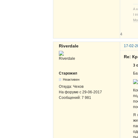
А 
I t
Мо
4
Riverdale
17-02-2
Re: К
3 
Ба
Старожил
Неактивен
Откуда:
Чехов
Ко
На форуме с
29-06-2017
по
Сообщений:
7 981
по
по
Я 
жи
па
од
пы