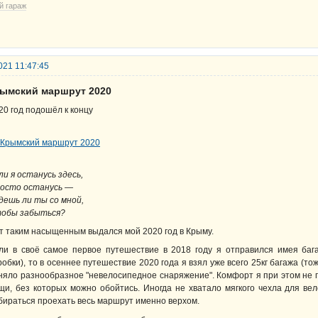
й гараж
021 11:47:45
рымский маршрут 2020
20 год подошёл к концу
ли я останусь здесь,
осто останусь —
дешь ли ты со мной,
обы забыться?
т таким насыщенным выдался мой 2020 год в Крыму.
ли в своё самое первое путешествие в 2018 году я отправился имея бага
робки), то в осеннее путешествие 2020 года я взял уже всего 25кг багажа (то
няло разнообразное "невелосипедное снаряжение". Комфорт я при этом не п
щи, без которых можно обойтись. Иногда не хватало мягкого чехла для вел
бираться проехать весь маршрут именно верхом.