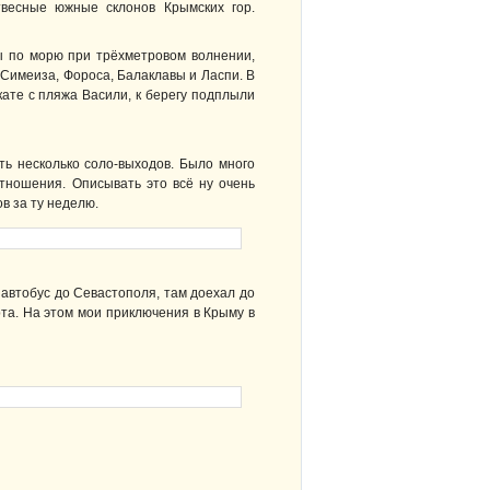
весные южные склонов Крымских гор.
ы по морю при трёхметровом волнении,
Симеиза, Фороса, Балаклавы и Ласпи. В
кате с пляжа Васили, к берегу подплыли
ть несколько соло-выходов. Было много
отношения. Описывать это всё ну очень
в за ту неделю.
 автобус до Севастополя, там доехал до
рта. На этом мои приключения в Крыму в