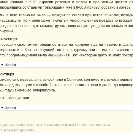
лнце взошло в 6:20, окрасив розовым а потом и оранжевым цветом от
прощавшись со старыми товарищами, уже в 8-00 я прибыл обратно в лагерь.
льше чего только не было — походы по скалам при ветре 35-45м/с, поход
наружившие что и меня может укачать и многочисленные поездки по пляжам 
следние часы перед отъездом группы, когда мы уже уходили на красивом за
льфины.
14 октября
проводил свою группу, решив остаться на Кордоне ещё на неделю и сдела
тересных и забавных ситуаций, но к велотуризму они не имеют никакого 
лго, программа у меня была насыщенная. Вот некоторые фото из моих походо
▼
Spoiler
 октября
спустился с перевала на велосипеде в Орлиное, сел вместе с велосипедом в
иала и дальше уже с коробкой отправился на автовокзал и далее до аэропо
20 году наконец-то завершились.
то — ноги устали
▼
Spoiler
когда водка закончилась, мы обезжиривали резьбы пятилетним коньяком.
ried [соха] And got [софа]