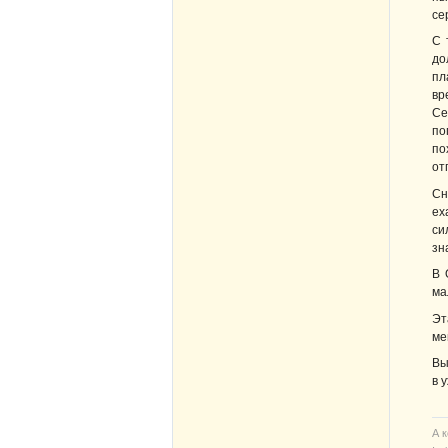
се
С 
до
пл
вр
Се
по
по
от
Сн
ех
си
зн
В 
ма
Эт
ме
Вы
в 
А 