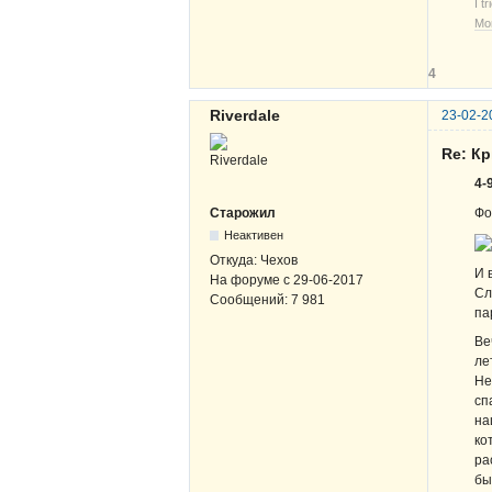
I t
Мо
4
Riverdale
23-02-2
Re: К
4-
Фо
Старожил
Неактивен
Откуда:
Чехов
И 
На форуме с
29-06-2017
Сл
Сообщений:
7 981
па
Ве
ле
Не
сп
на
ко
ра
бы