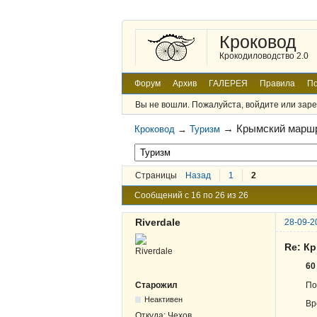
Кроковод
Крокодиловодство 2.0
Форум
Архив
ГАЛЕРЕЯ
Правила
По
Вы не вошли.
Пожалуйста, войдите или заре
→
Крымский маршр
Кроковод
→
Туризм
Страницы
Назад
1
2
Сообщений с 16 по 26 из 26
Riverdale
28-09-2
Re: К
60
По
Старожил
Неактивен
Вр
Откуда:
Чехов