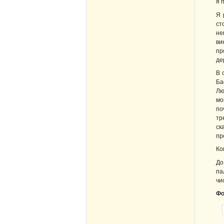
я 
Я 
ст
не
ви
пр
де
В 
Ба
Лю
мо
по
тр
ск
пр
Ко
До
па
чи
Фо