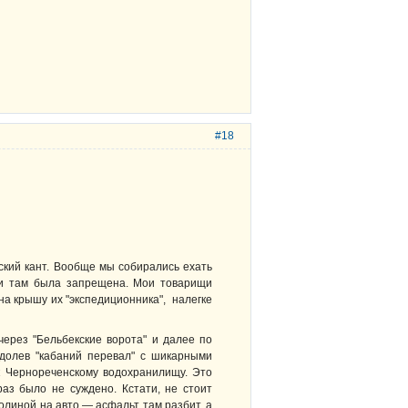
#18
ский кант. Вообще мы собирались ехать
ами там была запрещена. Мои товарищи
на крышу их "экспедиционника", налегке
через "Бельбекские ворота" и далее по
одолев "кабаний перевал" с шикарными
к Чернореченскому водохранилищу. Это
аз было не суждено. Кстати, не стоит
олиной на авто — асфальт там разбит, а