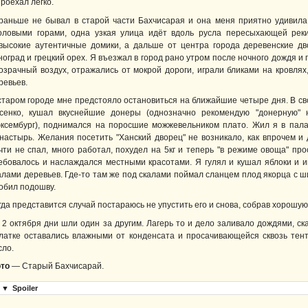
проехал легко.
раньше не бывал в старой части Бахчисарая и она меня приятно удивила
оловыми горами, одна узкая улица идёт вдоль русла пересыхающей реки
высокие аутентичные домики, а дальше от центра города деревенские дво
ноград и грецкий орех. Я въезжал в город рано утром после ночного дождя 
озрачный воздух, отражались от мокрой дороги, играли бликами на кровля
ревьев.
старом городе мне предстояло остановиться на ближайшие четыре дня. В св
сенко, кушал вкуснейшие донеры (однозначно рекомендую "донерную" 
ксембург), поднимался на поросшие можжевельником плато. Жил я в палат
настырь. Желания посетить "Ханский дворец" не возникало, как впрочем и
чти не спал, много работал, похудел на 5кг и теперь "в режиме овоща" пр
ебовалось и наслаждался местными красотами. Я гулял и кушал яблоки и 
алами деревьев. Где-то там же под скалами поймал сланцем плод якорца с 
обил подошву.
гда представится случай постараюсь не упустить его и снова, собрав хорошу
 2 октября дни шли один за другим. Лагерь то и дело заливало дождями, с
латке оставались влажными от конденсата и просачивающейся сквозь тен
сло.
то
— Старый Бахчисарай.
▼
Spoiler