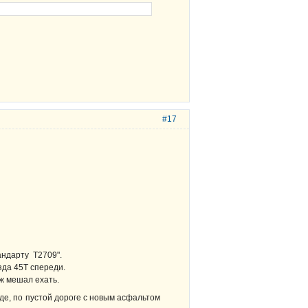
#17
тандарту Т2709".
зда 45Т спереди.
уж мешал ехать.
де, по пустой дороге с новым асфальтом