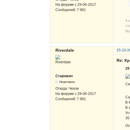
На форуме с
29-06-2017
Сообщений:
7 981
А 
I t
Мо
Riverdale
25-10-2
Re: К
29
Старожил
Неактивен
Си
Откуда:
Чехов
На форуме с
29-06-2017
Са
Сообщений:
7 981
В 
В 
Ус
35
Ос