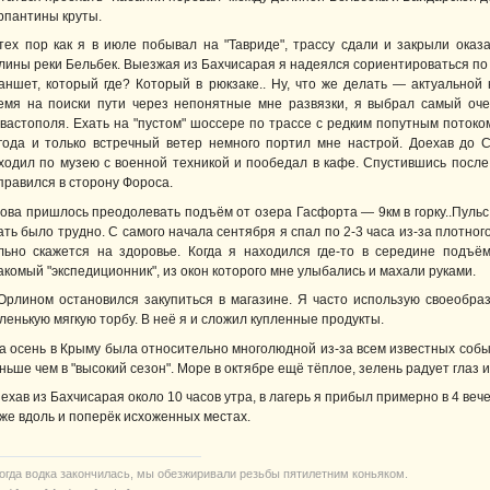
рпантины круты.
тех пор как я в июле побывал на "Тавриде", трассу сдали и закрыли ока
лины реки Бельбек. Выезжая из Бахчисарая я надеялся сориентироваться по 
аншет, который где? Который в рюкзаке.. Ну, что же делать — актуальной 
емя на поиски пути через непонятные мне развязки, я выбрал самый оч
вастополя. Ехать на "пустом" шоссере по трассе с редким попутным потоко
года и только встречный ветер немного портил мне настрой. Доехав до С
ходил по музею с военной техникой и пообедал в кафе. Спустившись посл
правился в сторону Фороса.
ова пришлось преодолевать подъём от озера Гасфорта — 9км в горку..Пульс 
ать было трудно. С самого начала сентября я спал по 2-3 часа из-за плотного
льно скажется на здоровье. Когда я находился где-то в середине подъ
акомый "экспедиционник", из окон которого мне улыбались и махали руками.
Орлином остановился закупиться в магазине. Я часто использую своеобра
ленькую мягкую торбу. В неё я и сложил купленные продукты.
а осень в Крыму была относительно многолюдной из-за всем известных собы
ньше чем в "высокий сезон". Море в октябре ещё тёплое, зелень радует глаз 
ехав из Бахчисарая около 10 часов утра, в лагерь я прибыл примерно в 4 ве
уже вдоль и поперёк исхоженных местах.
когда водка закончилась, мы обезжиривали резьбы пятилетним коньяком.