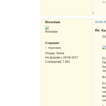
Мо
1
Riverdale
23-02-2
Re: К
20
Старожил
Неактивен
Откуда:
Чехов
На форуме с
29-06-2017
Ес
Сообщений:
7 981
Пр
Бу
Чт
Во
Ес
ко
за
ве
со