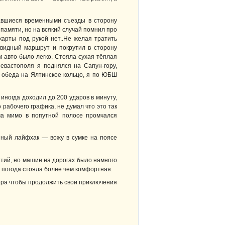
завшиеся временными съезды в сторону
памяти, но на всякий случай помнил про
карты под рукой нет..Не желая тратить
евидный маршрут и покрутил в сторону
м авто было легко. Стояла сухая тёплая
евастополя я поднялся на Сапун-гору,
е обеда на Ялтинское кольцо, я по ЮБШ
иногда доходил до 200 ударов в минуту,
 рабочего графика, не думал что это так
ёма мимо в попутной полосе промчался
зный лайфхак — вожу в сумке на поясе
тий, но машин на дорогах было намного
и погода стояла более чем комфортная.
чера чтобы продолжить свои приключения