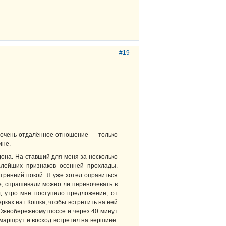
#19
 очень отдалённое отношение — только
ине.
дона. На ставший для меня за несколько
алейших признаков осенней прохлады.
тренний покой. Я уже хотел оправиться
е, спрашивали можно ли переночевать в
од утро мне поступило предложение, от
ках на г.Кошка, чтобы встретить на ней
 Южнобережному шоссе и через 40 минут
 маршрут и восход встретил на вершине.