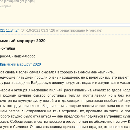
ried [соха] And got [софа]
й гараж
021 11:34:24
(04-10-2021 03:37:26 отредактировано Riverdale)
рымский маршрут 2020
9 октября
рос->Симеиз->Форос
вот снова я волей случая оказался в хорошо знакомом мне кемпинге..
едующие пять дней прошли очень насыщенно, но к велотуризму это имеют
ру раз я съездил в Байдарскую долину покрутить педали и закупиться в магаз
чером 4 октября я неспешно пил чай, раскачиваясь на качелях во дворе Кор
т родным кемпинг быстро опустилась тёплая, почти летняя ночь без м
смотря на шумную суету гостей и отдыхающих, я чувствовал необычный вну
ать, как вдруг пришло сообщение — мои старые знакомые застряли на стен
шем лагере. Я отправился на кант встречать их, проводил на такси. А п
торого трудно было отказаться — мне предложили подняться в утренних сумер
ссвет. Собрав вещи, я сел на шоссер и резво погнал по абсолютно пустому
л уже в Симеизе. Оставив велосипед прикованным к оградке, отправился на