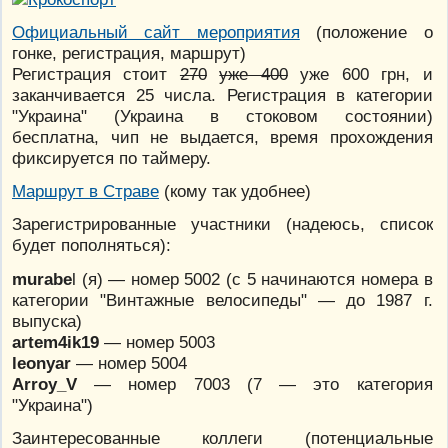
Официальный сайт мероприятия
(положение о
гонке, регистрация, маршрут)
Регистрация стоит
270
уже 400
уже 600 грн, и
заканчивается 25 числа. Регистрация в категории
"Украина" (Украина в стоковом состоянии)
бесплатна, чип не выдается, время прохождения
фиксируется по таймеру.
Маршрут в Страве
(кому так удобнее)
Зарегистрированные участники (надеюсь, список
будет пополняться):
murabe
l (я) — номер 5002 (с 5 начинаются номера в
категории "Винтажные велосипеды" — до 1987 г.
выпуска)
artem4ik19
— номер 5003
leonyar
— номер 5004
Arroy_V
— номер 7003 (7 — это категория
"Украина")
Заинтересованные коллеги (потенциальные