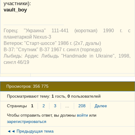
участники):
vault_boy
Горец: "Украина" 111-441 (короткая) 1990 г. с
планетаркой Nexus-3
Ветерок: "Старт-шоссе" 1986 г. (2х7, дуалы)
В-37: "Спутник" В-37 1967 г. сингл (торпедо)
Лыбидь: Ардис Либыдь "Handmade in Ukraine", 1998,
сингл 46/19
Просмотров: 356 775
Просматривают тему:
1
гость,
0
пользователей
Страницы
1
2
3
…
208
Далее
Чтобы отправить ответ, вы должны
войти
или
зарегистрироваться
◄◄ Предыдущая тема