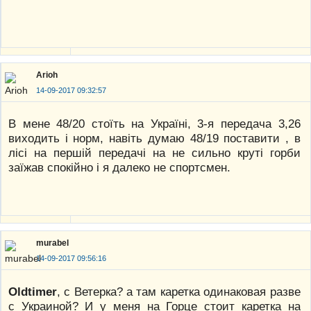
Arioh
14-09-2017 09:32:57
В мене 48/20 стоїть на Україні, 3-я передача 3,26
виходить і норм, навіть думаю 48/19 поставити , в
лісі на першій передачі на не сильно круті горби
заїжав спокійно і я далеко не спортсмен.
murabel
14-09-2017 09:56:16
Oldtimer
, с Ветерка? а там каретка одинаковая разве
с Украиной? И у меня на Горце стоит каретка на