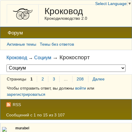
Select Language
▼
Кроковод
Крокодиловодство 2.0
Форум
Активные темы
Темы без ответов
→
Крокоспорт
Кроковод
→
Социум
Страницы
1
2
3
…
208
Далее
Чтобы отправить ответ, вы должны
войти
или
зарегистрироваться
RSS
Сообщений с 1 по 15 из 3 107
murabel