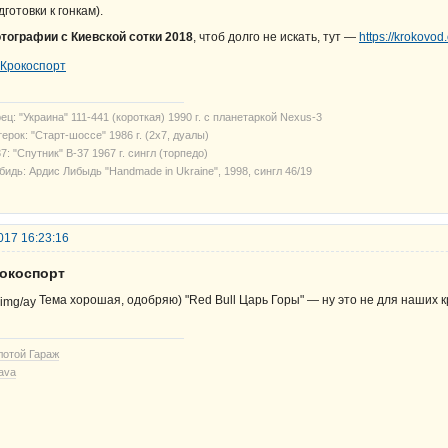
дготовки к гонкам).
тографии с Киевской сотки 2018
, чтоб долго не искать, тут —
https://krokovo
ец: "Украина" 111-441 (короткая) 1990 г. с планетаркой Nexus-3
ерок: "Старт-шоссе" 1986 г. (2х7, дуалы)
7: "Спутник" В-37 1967 г. сингл (торпедо)
бидь: Ардис Либыдь "Handmade in Ukraine", 1998, сингл 46/19
017 16:23:16
рокоспорт
Тема хорошая, одобряю) "Red Bull Царь Горы" — ну это не для наших к
лотой Гараж
ava