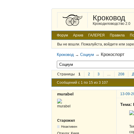
Кроковод
Крокодиловодство 2.0
Форум
Архив
ГАЛЕРЕЯ
Правила
По
Вы не вошли.
Пожалуйста, войдите или заре
→
Крокоспорт
Кроковод
→
Социум
Страницы
1
2
3
…
208
Сообщений с 1 по 15 из 3 107
murabel
13-09-2
Тема:
Старожил
Те
Неактивен
со
Откуда:
Киев