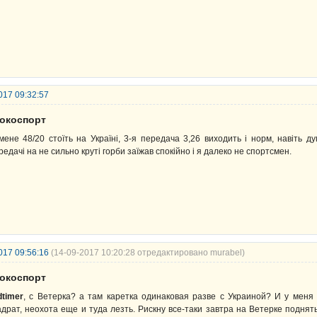
017 09:32:57
рокоспорт
мене 48/20 стоїть на Україні, 3-я передача 3,26 виходить і норм, навіть д
редачі на не сильно круті горби заїжав спокійно і я далеко не спортсмен.
017 09:56:16
(14-09-2017 10:20:28 отредактировано murabel)
рокоспорт
dtimer
, с Ветерка? а там каретка одинаковая разве с Украиной? И у меня
адрат, неохота еще и туда лезть. Рискну все-таки завтра на Ветерке поднят