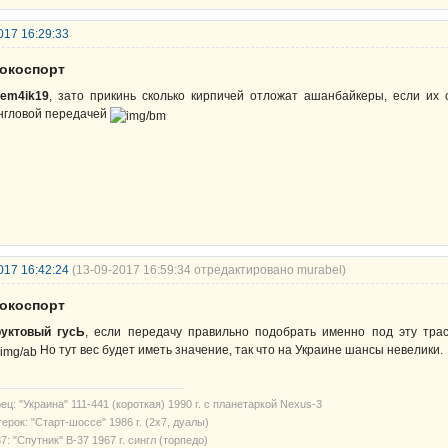
017 16:29:33
рокоспорт
tem4ik19
, зато прикинь сколько кирпичей отложат ашанбайкеры, если их 
нгловой передачей
017 16:42:24
(13-09-2017 16:59:34 отредактировано murabel)
рокоспорт
уктовый гусЬ
, если передачу правильно подобрать именно под эту тра
Но тут вес будет иметь значение, так что на Украине шансы невелики.
ец: "Украина" 111-441 (короткая) 1990 г. с планетаркой Nexus-3
ерок: "Старт-шоссе" 1986 г. (2х7, дуалы)
7: "Спутник" В-37 1967 г. сингл (торпедо)