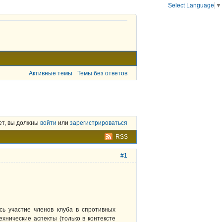
Select Language
▼
Активные темы
Темы без ответов
ет, вы должны
войти
или
зарегистрироваться
RSS
#1
сь участие членов клуба в спротивных
ехнические аспекты (только в контексте