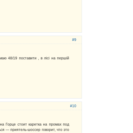
#9
умаю 48/19 поставити , в лісі на першій
#10
 на Горце стоит каретка на промах под
ься — приятель-шоссер говорит, что это