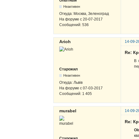
Опытный
Неактивен
Откуда:
Москва, Зеленоград
На форуме с
20-07-2017
Сообщений:
536
Arioh
14-09-2
Re: К
В 
пе
Старожил
Неактивен
Откуда:
Львів
На форуме с
07-03-2017
Сообщений:
1 405
murabel
14-09-2
Re: К
Ol
кв
Старожил