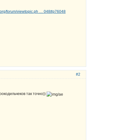
d.org/forum/viewtopic.ph … 048#p76048
#2
рокодильчеков так точно))