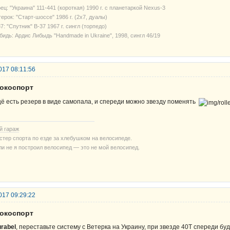
ец: "Украина" 111-441 (короткая) 1990 г. с планетаркой Nexus-3
ерок: "Старт-шоссе" 1986 г. (2х7, дуалы)
7: "Спутник" В-37 1967 г. сингл (торпедо)
бидь: Ардис Либыдь "Handmade in Ukraine", 1998, сингл 46/19
017 08:11:56
рокоспорт
ё есть резерв в виде самопала, и спереди можно звезду поменять
й гараж
стер спорта по езде за хлебушком на велосипеде.
ли не я построил велосипед — это не мой велосипед.
017 09:29:22
рокоспорт
rabel
, переставьте систему с Ветерка на Украину, при звезде 40Т спереди бу