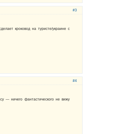
#3
сделает кроковод на туристе/украине с
#4
ссу — ничего фантастического не вижу