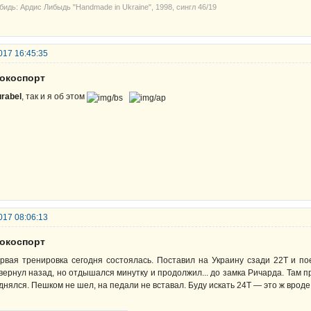
бидь: Ардис Либыдь "Handmade in Ukraine", 1998, сингл 46/19
017 16:45:35
рокоспорт
rabel
, так и я об этом
017 08:06:13
рокоспорт
рвая тренировка сегодня состоялась. Поставил на Украину сзади 22Т и пое
вернул назад, но отдышался минутку и продолжил... до замка Ричарда. Там п
днялся. Пешком не шел, на педали не вставал. Буду искать 24Т — это ж вроде 