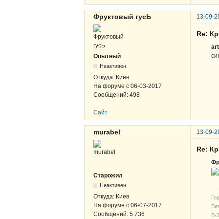
Фруктовый гусЬ
13-09-2
Re: К
ar
си
Опытный
Неактивен
Откуда:
Киев
На форуме с
06-03-2017
Сообщений:
498
Сайт
murabel
13-09-2
Re: К
Фр
Старожил
Неактивен
Откуда:
Киев
Гор
На форуме с
06-07-2017
Вет
Сообщений:
5 736
В-3