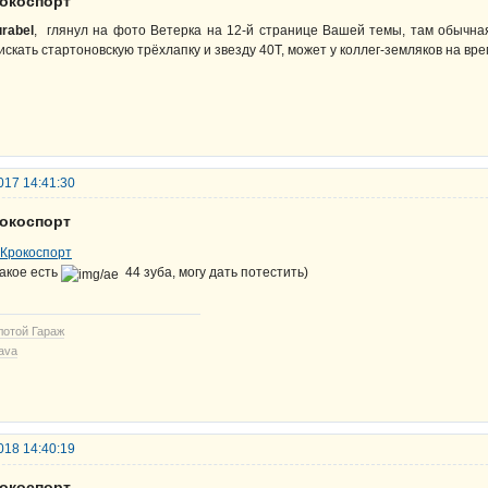
рокоспорт
rabel
, глянул на фото Ветерка на 12-й странице Вашей темы, там обычна
искать стартоновскую трёхлапку и звезду 40Т, может у коллег-земляков на вр
017 14:41:30
рокоспорт
акое есть
44 зуба, могу дать потестить)
лотой Гараж
ava
018 14:40:19
рокоспорт