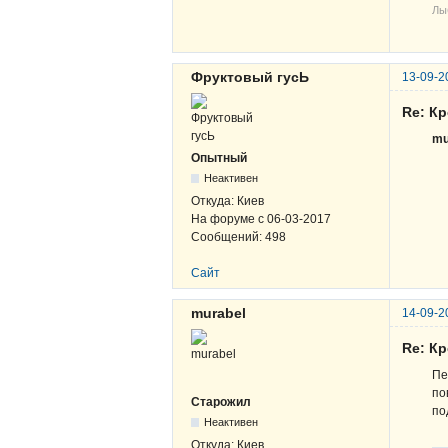
Лы
Фруктовый гусЬ
13-09-2
Re: К
mu
Опытный
Неактивен
Откуда:
Киев
На форуме с
06-03-2017
Сообщений:
498
Сайт
murabel
14-09-2
Re: К
Пе
по
Старожил
по
Неактивен
Откуда:
Киев