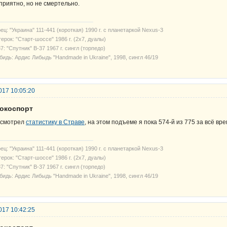
приятно, но не смертельно.
ец: "Украина" 111-441 (короткая) 1990 г. с планетаркой Nexus-3
ерок: "Старт-шоссе" 1986 г. (2х7, дуалы)
7: "Спутник" В-37 1967 г. сингл (торпедо)
бидь: Ардис Либыдь "Handmade in Ukraine", 1998, сингл 46/19
017 10:05:20
рокоспорт
смотрел
статистику в Страве
, на этом подъеме я пока 574-й из 775 за всё вр
ец: "Украина" 111-441 (короткая) 1990 г. с планетаркой Nexus-3
ерок: "Старт-шоссе" 1986 г. (2х7, дуалы)
7: "Спутник" В-37 1967 г. сингл (торпедо)
бидь: Ардис Либыдь "Handmade in Ukraine", 1998, сингл 46/19
017 10:42:25