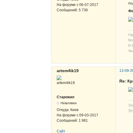
по
На форуме с
06-07-2017
Сообщений:
5 736
Фо
Гор
Вет
В-3
Лы
artem4ik19
13-09-2
Re: К
Старожил
Неактивен
Зо
Откуда:
Киев
Str
На форуме с
09-03-2017
Сообщений:
1 981
Сайт