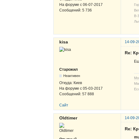
На форуме с
06-07-2017
Гор
Сообщений:
5 736
Вет
В-3
Лы
kisa
14-09-2
Re: К
Ещ
Старожил
Неактивен
Мо
Откуда:
Киев
Ма
На форуме с
05-03-2017
Ес
Сообщений:
57 888
Сайт
Oldtimer
14-09-2
Re: К
mu