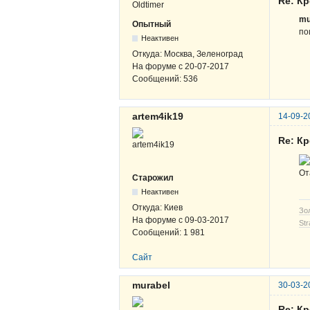
Re: К
mu
Опытный
по
Неактивен
Откуда:
Москва, Зеленоград
На форуме с
20-07-2017
Сообщений:
536
artem4ik19
14-09-2
Re: К
От
Старожил
Неактивен
Откуда:
Киев
Зо
На форуме с
09-03-2017
Str
Сообщений:
1 981
Сайт
murabel
30-03-2
Re: К