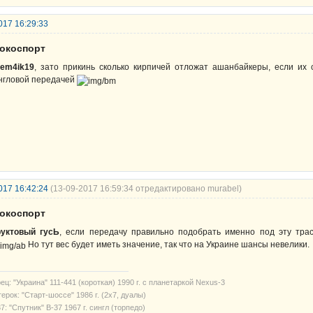
017 16:29:33
рокоспорт
tem4ik19
, зато прикинь сколько кирпичей отложат ашанбайкеры, если их 
нгловой передачей
017 16:42:24
(13-09-2017 16:59:34 отредактировано murabel)
рокоспорт
уктовый гусЬ
, если передачу правильно подобрать именно под эту тра
Но тут вес будет иметь значение, так что на Украине шансы невелики.
ец: "Украина" 111-441 (короткая) 1990 г. с планетаркой Nexus-3
ерок: "Старт-шоссе" 1986 г. (2х7, дуалы)
7: "Спутник" В-37 1967 г. сингл (торпедо)