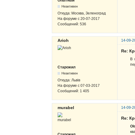
Опытный
Неактивен
Откуда:
Москва, Зеленоград
На форуме с
20-07-2017
Сообщений:
536
Arioh
14-09-2
Re: К
В 
пе
Старожил
Неактивен
Откуда:
Львів
На форуме с
07-03-2017
Сообщений:
1 405
murabel
14-09-2
Re: К
Ol
кв
Старожил