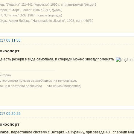
ец: "Украина" 111-441 (короткая) 1990 г. с планетаркой Nexus-3
ерок: "Старт-шоссе" 1986 г. (2х7, дуалы)
7: "Спутник" В-37 1967 г. сингл (торпедо)
бидь: Ардис Либыдь "Handmade in Ukraine", 1998, сингл 46/19
017 08:11:56
рокоспорт
ё есть резерв в виде самопала, и спереди можно звезду поменять
й гараж
стер спорта по езде за хлебушком на велосипеде.
ли не я построил велосипед — это не мой велосипед.
017 09:29:22
рокоспорт
rabel
, переставьте систему с Ветерка на Украину, при звезде 40Т спереди бу