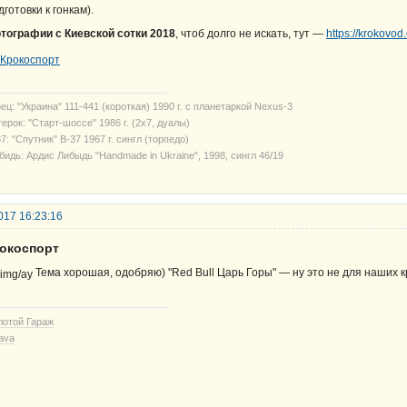
дготовки к гонкам).
тографии с Киевской сотки 2018
, чтоб долго не искать, тут —
https://krokovo
ец: "Украина" 111-441 (короткая) 1990 г. с планетаркой Nexus-3
ерок: "Старт-шоссе" 1986 г. (2х7, дуалы)
7: "Спутник" В-37 1967 г. сингл (торпедо)
бидь: Ардис Либыдь "Handmade in Ukraine", 1998, сингл 46/19
017 16:23:16
рокоспорт
Тема хорошая, одобряю) "Red Bull Царь Горы" — ну это не для наших к
лотой Гараж
ava