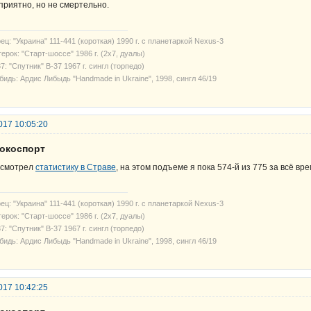
приятно, но не смертельно.
ец: "Украина" 111-441 (короткая) 1990 г. с планетаркой Nexus-3
ерок: "Старт-шоссе" 1986 г. (2х7, дуалы)
7: "Спутник" В-37 1967 г. сингл (торпедо)
бидь: Ардис Либыдь "Handmade in Ukraine", 1998, сингл 46/19
017 10:05:20
рокоспорт
смотрел
статистику в Страве
, на этом подъеме я пока 574-й из 775 за всё вр
ец: "Украина" 111-441 (короткая) 1990 г. с планетаркой Nexus-3
ерок: "Старт-шоссе" 1986 г. (2х7, дуалы)
7: "Спутник" В-37 1967 г. сингл (торпедо)
бидь: Ардис Либыдь "Handmade in Ukraine", 1998, сингл 46/19
017 10:42:25