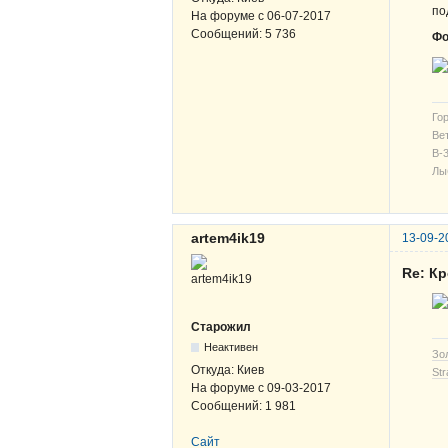
по
На форуме с
06-07-2017
Сообщений:
5 736
Фо
Гор
Вет
В-3
Лы
artem4ik19
13-09-2
Re: К
Старожил
Неактивен
Зо
Откуда:
Киев
Str
На форуме с
09-03-2017
Сообщений:
1 981
Сайт