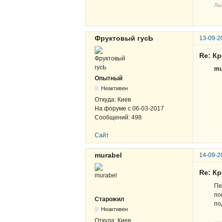
Лы
Фруктовый гусЬ
13-09-2
Re: К
mu
Опытный
Неактивен
Откуда:
Киев
На форуме с
06-03-2017
Сообщений:
498
Сайт
murabel
14-09-2
Re: К
Пе
по
Старожил
по
Неактивен
Откуда:
Киев