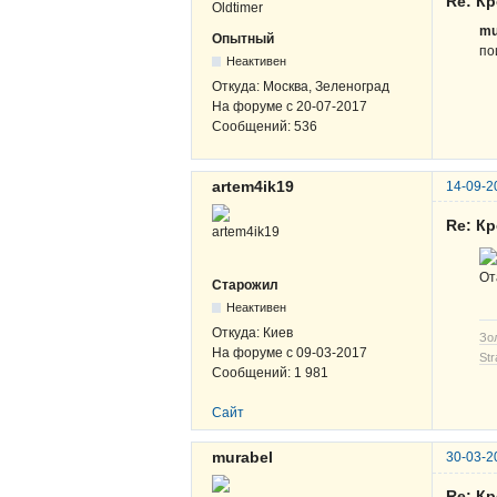
Re: К
mu
Опытный
по
Неактивен
Откуда:
Москва, Зеленоград
На форуме с
20-07-2017
Сообщений:
536
artem4ik19
14-09-2
Re: К
От
Старожил
Неактивен
Откуда:
Киев
Зо
На форуме с
09-03-2017
Str
Сообщений:
1 981
Сайт
murabel
30-03-2
Re: К