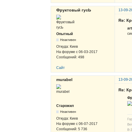
Фруктовый гусЬ
13-09-2
Re: К
ar
си
Опытный
Неактивен
Откуда:
Киев
На форуме с
06-03-2017
Сообщений:
498
Сайт
murabel
13-09-2
Re: К
Фр
Старожил
Неактивен
Откуда:
Киев
Гор
На форуме с
06-07-2017
Вет
Сообщений:
5 736
В-3