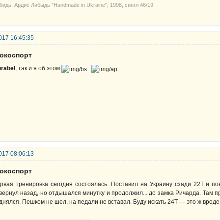
бидь: Ардис Либыдь "Handmade in Ukraine", 1998, сингл 46/19
017 16:45:35
рокоспорт
rabel
, так и я об этом
017 08:06:13
рокоспорт
рвая тренировка сегодня состоялась. Поставил на Украину сзади 22Т и пое
вернул назад, но отдышался минутку и продолжил... до замка Ричарда. Там п
днялся. Пешком не шел, на педали не вставал. Буду искать 24Т — это ж вроде 