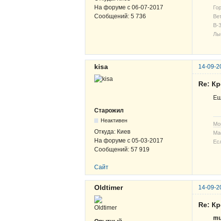
На форуме с
06-07-2017
Гор
Сообщений:
5 736
Вет
В-3
Лы
kisa
14-09-2
Re: К
Ещ
Старожил
Неактивен
Мо
Откуда:
Киев
Ма
На форуме с
05-03-2017
Ес
Сообщений:
57 919
Сайт
Oldtimer
14-09-2
Re: К
mu