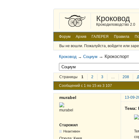
Кроковод
Крокодиловодство 2.0
Форум
Архив
ГАЛЕРЕЯ
Правила
По
Вы не вошли.
Пожалуйста, войдите или заре
→
Крокоспорт
Кроковод
→
Социум
Страницы
1
2
3
…
208
Сообщений с 1 по 15 из 3 107
murabel
13-09-2
Тема:
Старожил
Те
Неактивен
со
Откуда:
Киев