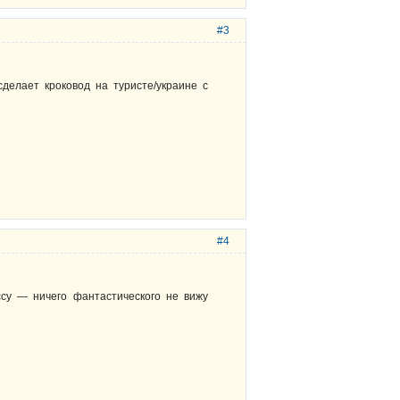
#3
сделает кроковод на туристе/украине с
#4
ссу — ничего фантастического не вижу