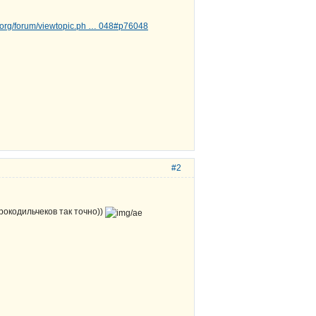
d.org/forum/viewtopic.ph … 048#p76048
#2
рокодильчеков так точно))