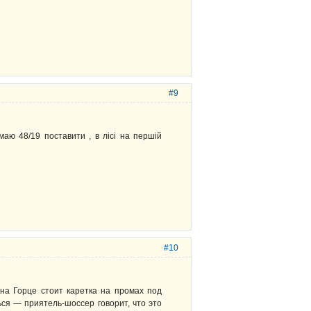
#9
умаю 48/19 поставити , в лісі на першій
#10
 на Горце стоит каретка на промах под
ься — приятель-шоссер говорит, что это