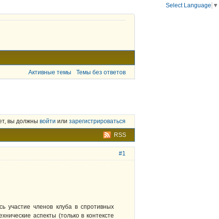
Select Language
▼
Активные темы
Темы без ответов
ет, вы должны
войти
или
зарегистрироваться
RSS
#1
сь участие членов клуба в спротивных
ехнические аспекты (только в контексте