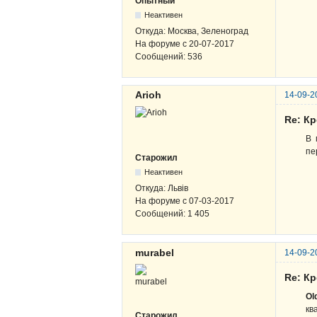
Опытный
Неактивен
Откуда:
Москва, Зеленоград
На форуме с
20-07-2017
Сообщений:
536
Arioh
14-09-2
Re: К
В 
пе
Старожил
Неактивен
Откуда:
Львів
На форуме с
07-03-2017
Сообщений:
1 405
murabel
14-09-2
Re: К
Ol
кв
Старожил