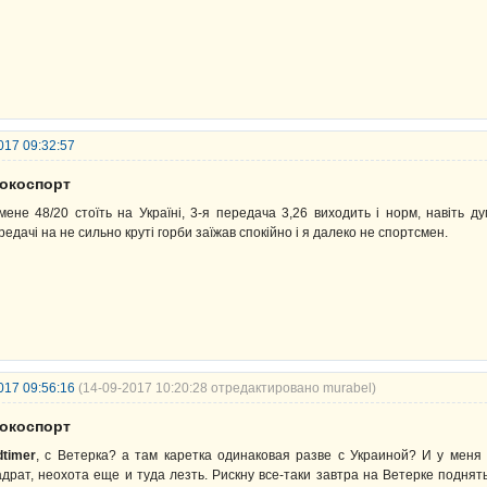
017 09:32:57
рокоспорт
мене 48/20 стоїть на Україні, 3-я передача 3,26 виходить і норм, навіть д
редачі на не сильно круті горби заїжав спокійно і я далеко не спортсмен.
017 09:56:16
(14-09-2017 10:20:28 отредактировано murabel)
рокоспорт
dtimer
, с Ветерка? а там каретка одинаковая разве с Украиной? И у меня
адрат, неохота еще и туда лезть. Рискну все-таки завтра на Ветерке поднят