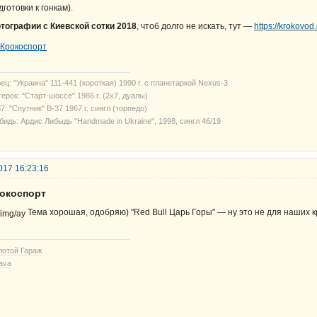
дготовки к гонкам).
тографии с Киевской сотки 2018
, чтоб долго не искать, тут —
https://krokovo
ец: "Украина" 111-441 (короткая) 1990 г. с планетаркой Nexus-3
ерок: "Старт-шоссе" 1986 г. (2х7, дуалы)
7: "Спутник" В-37 1967 г. сингл (торпедо)
бидь: Ардис Либыдь "Handmade in Ukraine", 1998, сингл 46/19
017 16:23:16
рокоспорт
Тема хорошая, одобряю) "Red Bull Царь Горы" — ну это не для наших к
лотой Гараж
ava