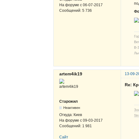
по
На форуме с
06-07-2017
Сообщений:
5 736
Фо
Гор
Вет
В-3
Лы
artem4ik19
13-09-2
Re: К
Старожил
Неактивен
Зо
Откуда:
Киев
Str
На форуме с
09-03-2017
Сообщений:
1 981
Сайт