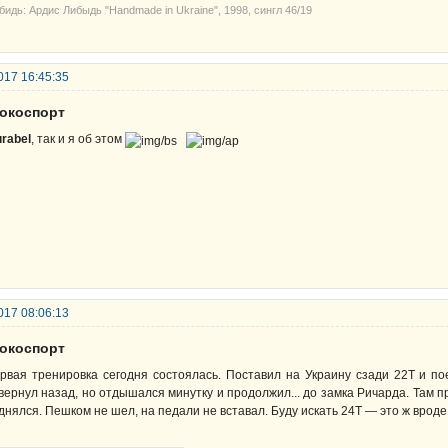
бидь: Ардис Либыдь "Handmade in Ukraine", 1998, сингл 46/19
017 16:45:35
рокоспорт
rabel
, так и я об этом
017 08:06:13
рокоспорт
рвая тренировка сегодня состоялась. Поставил на Украину сзади 22Т и пое
вернул назад, но отдышался минутку и продолжил... до замка Ричарда. Там п
днялся. Пешком не шел, на педали не вставал. Буду искать 24Т — это ж вроде 