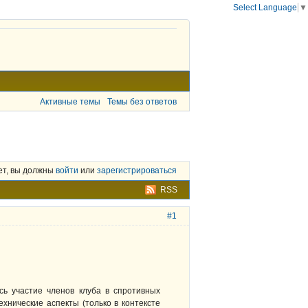
Select Language
▼
Активные темы
Темы без ответов
ет, вы должны
войти
или
зарегистрироваться
RSS
#1
сь участие членов клуба в спротивных
ехнические аспекты (только в контексте