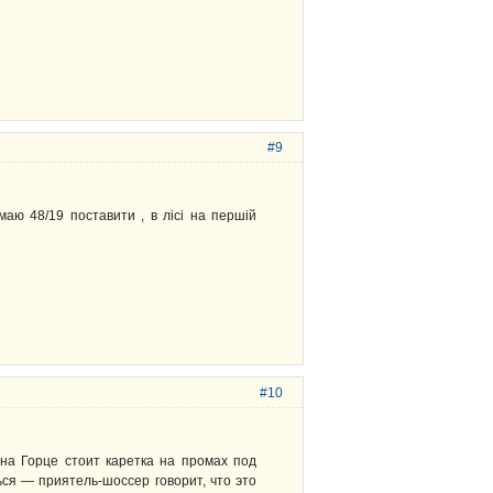
#9
умаю 48/19 поставити , в лісі на першій
#10
 на Горце стоит каретка на промах под
ься — приятель-шоссер говорит, что это