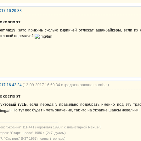
017 16:29:33
рокоспорт
tem4ik19
, зато прикинь сколько кирпичей отложат ашанбайкеры, если их 
нгловой передачей
017 16:42:24
(13-09-2017 16:59:34 отредактировано murabel)
рокоспорт
уктовый гусЬ
, если передачу правильно подобрать именно под эту тра
Но тут вес будет иметь значение, так что на Украине шансы невелики.
ец: "Украина" 111-441 (короткая) 1990 г. с планетаркой Nexus-3
ерок: "Старт-шоссе" 1986 г. (2х7, дуалы)
7: "Спутник" В-37 1967 г. сингл (торпедо)