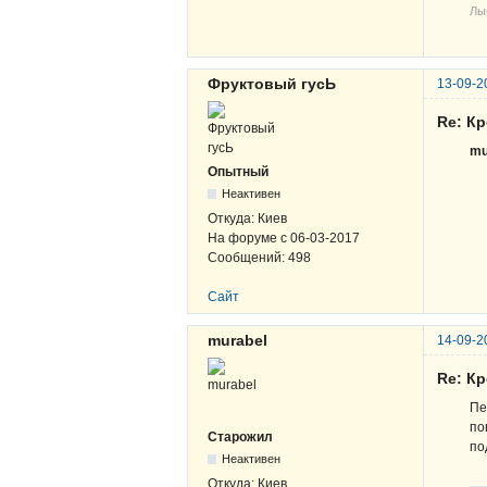
Лы
Фруктовый гусЬ
13-09-2
Re: К
mu
Опытный
Неактивен
Откуда:
Киев
На форуме с
06-03-2017
Сообщений:
498
Сайт
murabel
14-09-2
Re: К
Пе
по
Старожил
по
Неактивен
Откуда:
Киев