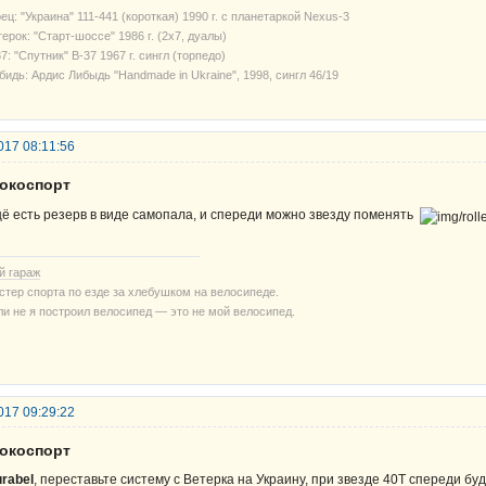
ец: "Украина" 111-441 (короткая) 1990 г. с планетаркой Nexus-3
ерок: "Старт-шоссе" 1986 г. (2х7, дуалы)
7: "Спутник" В-37 1967 г. сингл (торпедо)
бидь: Ардис Либыдь "Handmade in Ukraine", 1998, сингл 46/19
017 08:11:56
рокоспорт
ё есть резерв в виде самопала, и спереди можно звезду поменять
й гараж
стер спорта по езде за хлебушком на велосипеде.
ли не я построил велосипед — это не мой велосипед.
017 09:29:22
рокоспорт
rabel
, переставьте систему с Ветерка на Украину, при звезде 40Т спереди бу