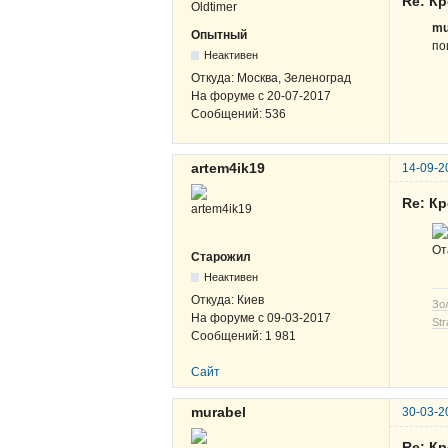
Re: К
mu
Опытный
по
Неактивен
Откуда:
Москва, Зеленоград
На форуме с
20-07-2017
Сообщений:
536
artem4ik19
14-09-2
Re: К
От
Старожил
Неактивен
Откуда:
Киев
Зо
На форуме с
09-03-2017
Str
Сообщений:
1 981
Сайт
murabel
30-03-2
Re: К