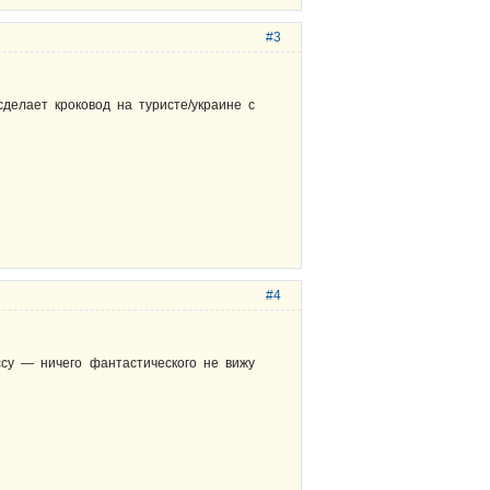
#3
сделает кроковод на туристе/украине с
#4
ссу — ничего фантастического не вижу