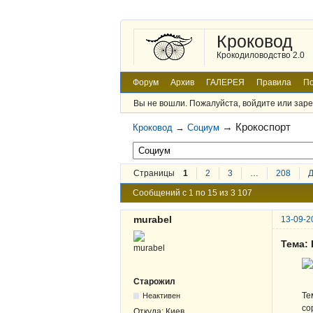
Кроковод
Крокодиловодство 2.0
Форум
Архив
ГАЛЕРЕЯ
Правила
По
Вы не вошли.
Пожалуйста, войдите или заре
→
Крокоспорт
Кроковод
→
Социум
Страницы
1
2
3
…
208
Сообщений с 1 по 15 из 3 107
murabel
13-09-2
Тема:
Старожил
Те
Неактивен
со
Откуда:
Киев