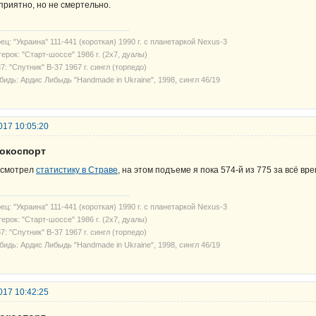
приятно, но не смертельно.
ец: "Украина" 111-441 (короткая) 1990 г. с планетаркой Nexus-3
ерок: "Старт-шоссе" 1986 г. (2х7, дуалы)
7: "Спутник" В-37 1967 г. сингл (торпедо)
бидь: Ардис Либыдь "Handmade in Ukraine", 1998, сингл 46/19
017 10:05:20
рокоспорт
смотрел
статистику в Страве
, на этом подъеме я пока 574-й из 775 за всё вр
ец: "Украина" 111-441 (короткая) 1990 г. с планетаркой Nexus-3
ерок: "Старт-шоссе" 1986 г. (2х7, дуалы)
7: "Спутник" В-37 1967 г. сингл (торпедо)
бидь: Ардис Либыдь "Handmade in Ukraine", 1998, сингл 46/19
017 10:42:25