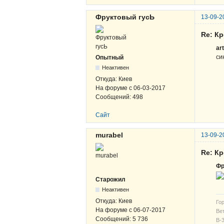
Фруктовый гусЬ
13-09-2
Re: К
ar
си
Опытный
Неактивен
Откуда:
Киев
На форуме с
06-03-2017
Сообщений:
498
Сайт
murabel
13-09-2
Re: К
Фр
Старожил
Неактивен
Откуда:
Киев
Гор
На форуме с
06-07-2017
Вет
Сообщений:
5 736
В-3