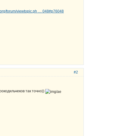
d.org/forum/viewtopic.ph … 048#p76048
#2
рокодильчеков так точно))