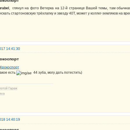
рокоспорт
rabel
, глянул на фото Ветерка на 12-й странице Вашей темы, там обычна
искать стартоновскую трёхлапку и звезду 40Т, может у коллег-земляков на вр
017 14:41:30
рокоспорт
акое есть
44 зуба, могу дать потестить)
лотой Гараж
ava
018 14:40:19
рокоспорт