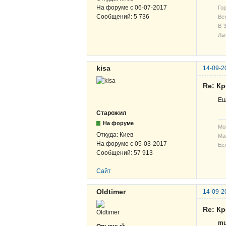
На форуме с
06-07-2017
Гор
Сообщений:
5 736
Вет
В-3
Лы
kisa
14-09-2
Re: К
Ещ
Старожил
На форуме
Мо
Откуда:
Киев
Ма
На форуме с
05-03-2017
Ес
Сообщений:
57 913
Сайт
Oldtimer
14-09-2
Re: К
mu