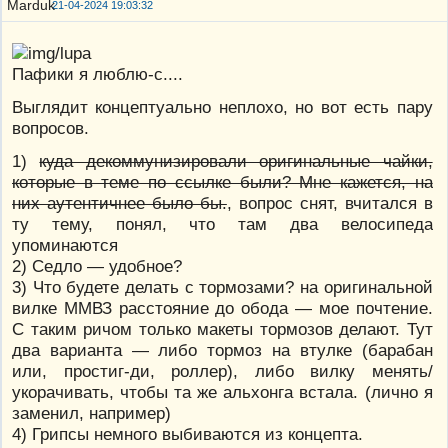
21-04-2024 19:03:32
Пафики я люблю-с....
Выглядит концептуально неплохо, но вот есть пару
вопросов.
1)
куда декоммунизировали оригинальные чайки,
которые в теме по ссылке были? Мне кажется, на
них аутентичнее было бы.
, вопрос снят, вчитался в
ту тему, понял, что там два велосипеда
упоминаются
2) Седло — удобное?
3) Что будете делать с тормозами? на оригинальной
вилке ММВЗ расстояние до обода — мое почтение.
С таким ричом только макеты тормозов делают. Тут
два варианта — либо тормоз на втулке (барабан
или, простиг-ди, роллер), либо вилку менять/
укорачивать, чтобы та же альхонга встала. (лично я
заменил, например)
4) Грипсы немного выбиваются из концепта.