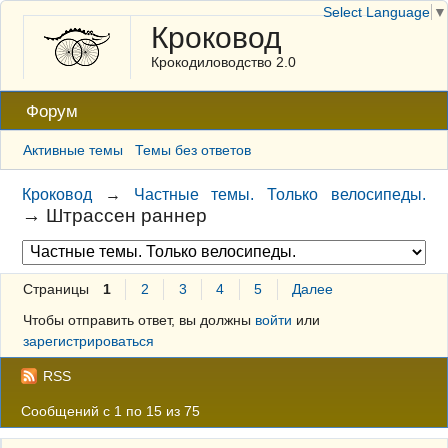
Select Language
▼
Кроковод
Крокодиловодство 2.0
Форум
Активные темы
Темы без ответов
Кроковод
→
Частные темы. Только велосипеды.
→
Штрассен раннер
Страницы
1
2
3
4
5
Далее
Чтобы отправить ответ, вы должны
войти
или
зарегистрироваться
RSS
Сообщений с 1 по 15 из 75