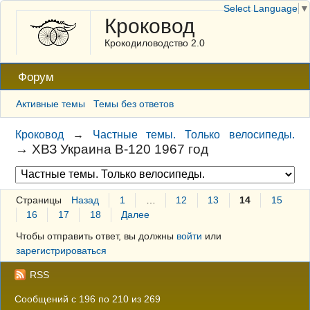
Select Language
▼
Кроковод
Крокодиловодство 2.0
Форум
Активные темы
Темы без ответов
Кроковод
→
Частные темы. Только велосипеды.
→
ХВЗ Украина В-120 1967 год
Страницы
Назад
1
…
12
13
14
15
16
17
18
Далее
Чтобы отправить ответ, вы должны
войти
или
зарегистрироваться
RSS
Сообщений с 196 по 210 из 269