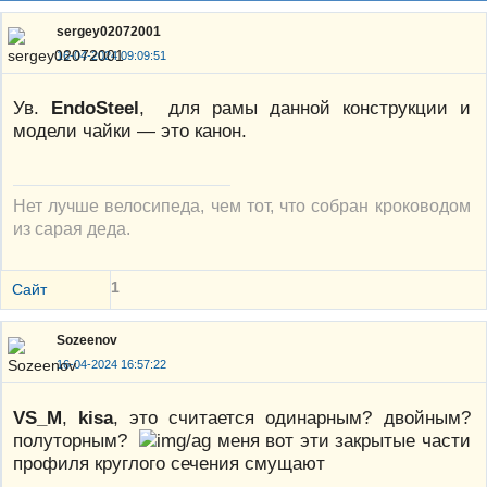
sergey02072001
16-04-2024 09:09:51
Ув.
EndoSteel
, для рамы данной конструкции и
модели чайки — это канон.
Нет лучше велосипеда, чем тот, что собран кроководом
из сарая деда.
1
Сайт
Sozeenov
16-04-2024 16:57:22
VS_M
,
kisa
, это считается одинарным? двойным?
полуторным?
меня вот эти закрытые части
профиля круглого сечения смущают