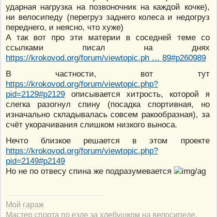
ударная нагрузка на позвоночник на каждой кочке),
ни велосипеду (перегруз заднего колеса и недогруз
переднего, и неясно, что хуже)
А так вот про эти материи в соседней теме со
ссылками писал на днях
https://krokovod.org/forum/viewtopic.ph … 89#p260989
В частности, вот тут
https://krokovod.org/forum/viewtopic.php?
pid=2129#p2129
описывается хитрость, которой я
слегка разогнул спину (посадка спортивная, но
изначально складывалась совсем ракообразная), за
счёт укорачивания слишком низкого выноса.
Нечто близкое решается в этом проекте
https://krokovod.org/forum/viewtopic.php?
pid=2149#p2149
Но не по отвесу спина же подразумевается
Мой гараж
Мастер спорта по езде за хлебушком на велосипеде.