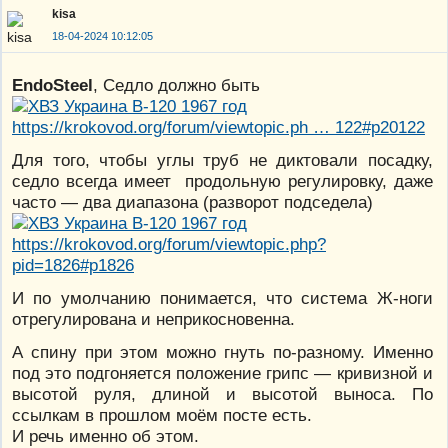
kisa
18-04-2024 10:12:05
EndoSteel
, Седло должно быть
https://krokovod.org/forum/viewtopic.ph … 122#p20122
Для того, чтобы углы труб не диктовали посадку,
седло всегда имеет продольную регулировку, даже
часто — два диапазона (разворот подседела)
https://krokovod.org/forum/viewtopic.php?
pid=1826#p1826
И по умолчанию понимается, что система Ж-ноги
отрегулирована и неприкосновенна.
А спину при этом можно гнуть по-разному. Именно
под это подгоняется положение грипс — кривизной и
высотой руля, длиной и высотой выноса. По
ссылкам в прошлом моём посте есть.
И речь именно об этом.