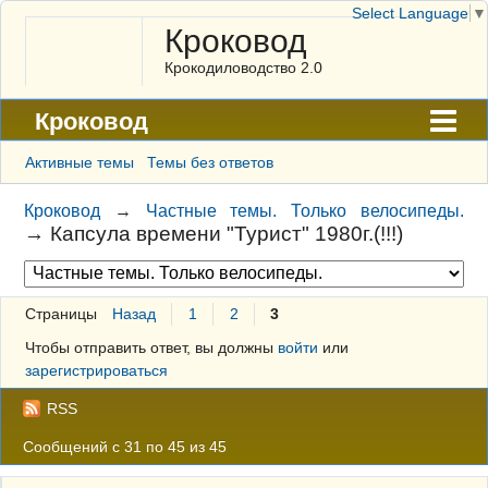
Select Language
▼
Кроковод
Крокодиловодство 2.0
Кроковод
Форум
Активные темы
Темы без ответов
Архив
Кроковод
→
Частные темы. Только велосипеды.
→
Капсула времени "Турист" 1980г.(!!!)
ГАЛЕРЕЯ
Правила
Страницы
Назад
1
2
3
Поиск
Чтобы отправить ответ, вы должны
войти
или
Регистрация
зарегистрироваться
Вход
RSS
Сообщений с 31 по 45 из 45