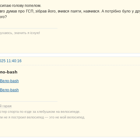
сипаю голову попелом.
вго думав про ГСП, зібрав його, вчився паяти, навчився. А потрібно було у д
ого?
ухаюсь, значить я існую!
025 11:40:16
ело-bash
й гараж
стер спорта по езде за хлебушком на велосипеде.
ли не я построил велосипед — это не мой велосипед.