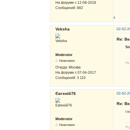
На форуме с
12-08-2018
Сообщений:
882
4
Veksha
02-02-2
Re: В
So
Moderator
Неактивен
Не
Откуда:
Москва
На форуме с
07-04-2017
Сообщений:
3 110
Євгеній76
02-02-2
Re: В
І 
Moderator
Неактивен
Я р