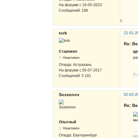
На форуме с
16-05-2023
Сообщений:
186
5
tork
21-01-2
Re: В
Старожил
Wh
ра
Неактивен
Откуда:
Астрахань
На форуме с
05-07-2017
Я з
Сообщений:
5 181
Sozeenov
02-02-2
Re: В
мн
Опытный
Неактивен
Откуда:
Екатеринбург
мо