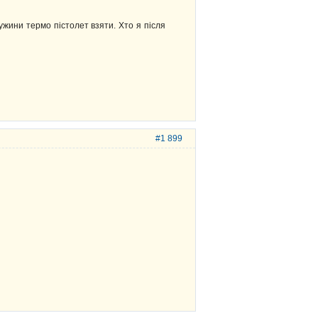
ружини термо пістолет взяти. Хто я після
#1 899