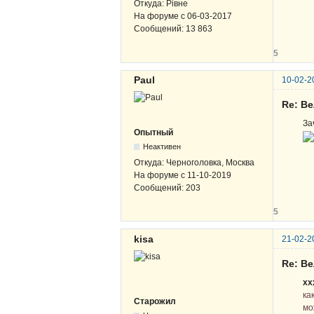
Откуда:
Рівне
На форуме с
06-03-2017
Сообщений:
13 863
5
Paul
10-02-2
Re: В
За
Опытный
Неактивен
Откуда:
Черноголовка, Москва
На форуме с
11-10-2019
Сообщений:
203
5
kisa
21-02-2
Re: В
хх
ка
Старожил
мо