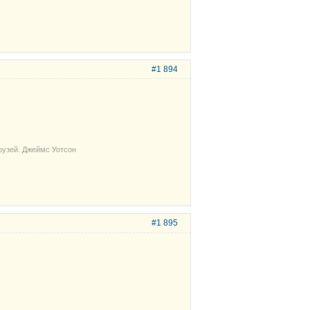
#1 894
рузей. Джеймс Уотсон
#1 895