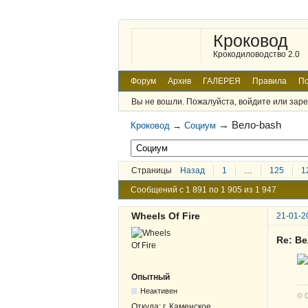
Кроковод
Крокодиловодство 2.0
Форум
Архив
ГАЛЕРЕЯ
Правила
По
Вы не вошли.
Пожалуйста, войдите или заре
→
Вело-bash
Кроковод
→
Социум
Страницы
Назад
1
…
125
1
Сообщений с 1 891 по 1 905 из 1 947
Wheels Of Fire
21-01-2
Re: В
Опытный
Неактивен
© 
Откуда:
г. Каменское