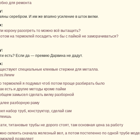
обно для ремонта
у:
аяны серебром. И им же впаяно усиление в шток вилки.
х:
ли корону разогреть то можно всё вытащить?
потом на термоклей посадить что бы с пайкой не заморачиваться?
у:
ти есть? Если да — премию Дарвина не дадут.
х:
ществуют специальные клеевые стержни для металла.
tps://www
о термоклей я подумал чтоб потом проще разбирать было
так есть и другие методы кроме пайки
общем замысел сделать вилку разборной
далее разборную раму
пил набор труб, конструктор, сделай сам
клеишь
тати, титановые трубы не дорого стоят, там основная цена за работу
жно склеить сначала железный вел, а потом постепенно по одной трубе моде
рмоклей позволяет