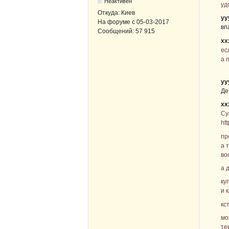
Неактивен
уд
Откуда:
Киев
уу
На форуме с
05-03-2017
вп
Сообщений:
57 915
хх
ес
а 
уу
Де
хх
Су
ht
пр
а 
во
а 
ку
и 
кс
мо
те