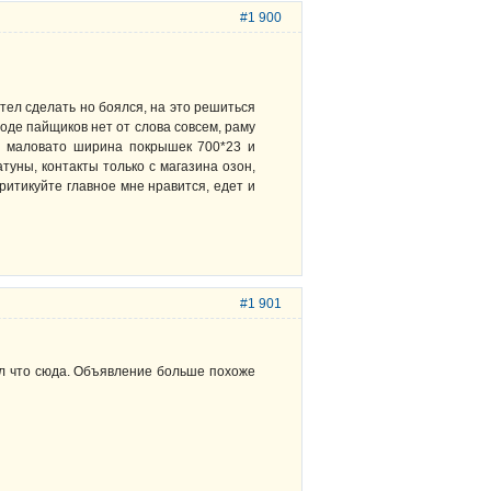
#1 900
отел сделать но боялся, на это решиться
роде пайщиков нет от слова совсем, раму
то маловато ширина покрышек 700*23 и
атуны, контакты только с магазина озон,
критикуйте главное мне нравится, едет и
#1 901
л что сюда. Объявление больше похоже