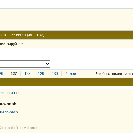
иск
Регистрация
Вход
гистрируйтесь.
26
127
128
129
130
Далее
Чтобы отправить отв
025 12:41:05
ело-bash
Chrome don't get ya home