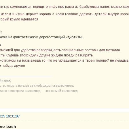
ли кто сомневается, поищите инфу про рамы из бамбуковых палок, можно даж
 излом и изгиб держит корона а клею главное держать детали внутри коро
торый крыло одевается
z:
хоже на фантастически дорогостоящий идиотизм...
х:
рмоклей для удобства разборки, есть специальные составы для металла
к ты будешь эпоксидку и другие жидкие гвозди разбирать
иотизмом ты называешь то что не укладывается в твоей голове? не укладыв
о нибудь другое
й гараж
стер спорта по езде за хлебушком на велосипеде.
ли не я построил велосипед — это не мой велосипед.
025 19:31:07
ело-bash