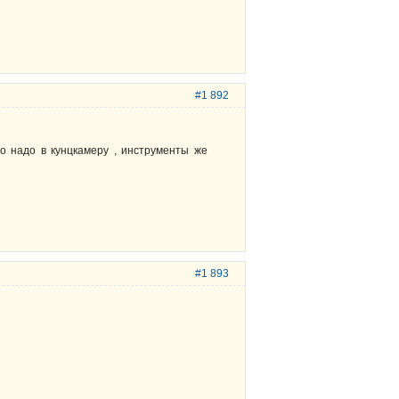
#1 892
о надо в кунцкамеру , инструменты же
#1 893