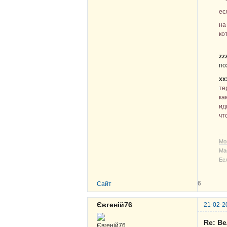
ес
на
ко
zz
по
хх
те
ка
ид
чт
Мо
Ма
Ес
6
Сайт
Євгеній76
21-02-2
Re: В