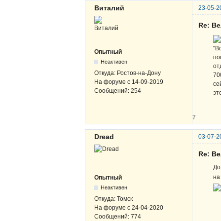
Виталий
23-05-2
Re: В
"В
Опытный
по
Неактивен
от
Откуда:
Ростов-на-Дону
70
На форуме с
14-09-2019
се
Сообщений:
254
эт
7
Dread
03-07-2
Re: В
До
на
Опытный
Неактивен
Откуда:
Томск
На форуме с
24-04-2020
Сообщений:
774