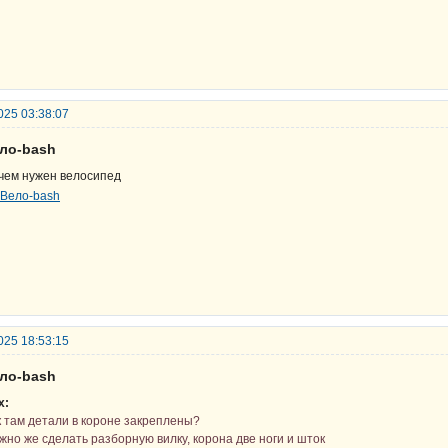
025 03:38:07
ело-bash
чем нужен велосипед
025 18:53:15
ело-bash
х:
к там детали в короне закреплены?
жно же сделать разборную вилку, корона две ноги и шток