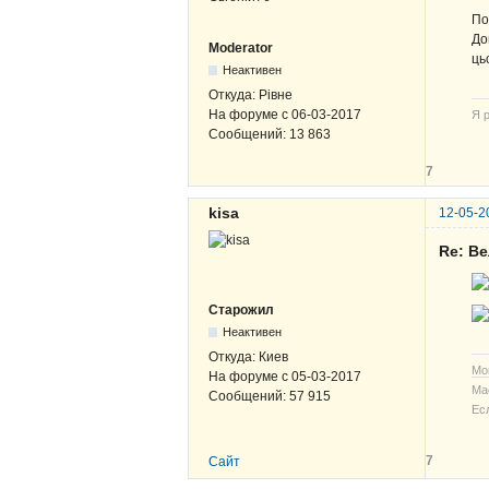
По
До
Moderator
ць
Неактивен
Откуда:
Рівне
На форуме с
06-03-2017
Я р
Сообщений:
13 863
7
kisa
12-05-2
Re: В
Старожил
Неактивен
Откуда:
Киев
Мо
На форуме с
05-03-2017
Ма
Сообщений:
57 915
Ес
7
Сайт