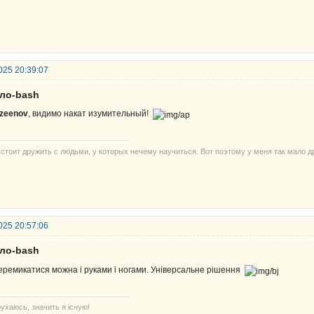
025 20:39:07
ело-bash
zeenov
, видимо накат изумительный!
 стоит дружить с людьми, у которых нечему научиться. Вот поэтому у меня так мало д
025 20:57:06
ело-bash
перемикатися можна і руками і ногами. Універсальне рішення
ухаюсь, значить я існую!