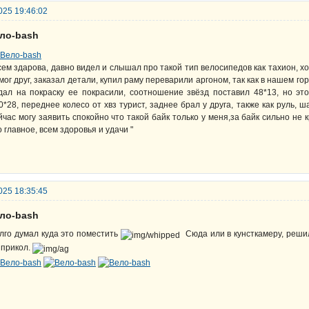
025 19:46:02
ело-bash
сем здарова, давно видел и слышал про такой тип велосипедов как тахион, х
мог друг, заказал детали, купил раму переварили аргоном, так как в нашем го
дал на покраску ее покрасили, соотношение звёзд поставил 48*13, но э
0*28, переднее колесо от хвз турист, заднее брал у друга, также как руль, ш
йчас могу заявить спокойно что такой байк только у меня,за байк сильно не 
о главное, всем здоровья и удачи "
025 18:35:45
ело-bash
лго думал куда это поместить
Сюда или в кунсткамеру, реши
 прикол.