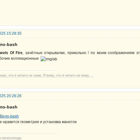
025 15:28:35
ело-bash
eels Of Fire
, зачётные открывалки, прикольно ! по моим соображениям эт
бочие коллекционные
наю, что я ничего не знаю. Я вижу, что я ничего не вижу.....
025 20:26:26
ело-bash
е нравится геометрия и установка манеток
и велосипеды