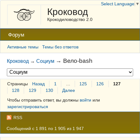
Select Language
▼
Кроковод
Крокодиловодство 2.0
Форум
Активные темы
Темы без ответов
→
Вело-bash
Кроковод
→
Социум
Страницы
Назад
1
…
125
126
127
128
129
130
Далее
Чтобы отправить ответ, вы должны
войти
или
зарегистрироваться
RSS
Сообщений с 1 891 по 1 905 из 1 947