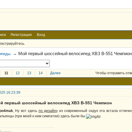
иск
Регистрация
Вход
гистрируйтесь.
→
Мой первый шоссейный велосипед ХВЗ В-551 Чемпион
ипеды.
11
12
13
14
Далее
Чтобы отправить отв
025 16:23:39
ой первый шоссейный велосипед ХВЗ В-551 Чемпион
po4mak
, Ну вот здесь
по дизайну
из современный сидух эта встала отличн
альянцы (при моей к ним симпатии) здесь были бы