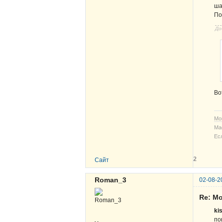
ша
По
До
Во
Мо
Ма
Ес
2
Сайт
Roman_3
02-08-2
Re: М
ki
по