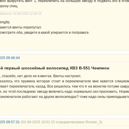
жно выкрутить винт 1, переключить на большую звезду и поджать его в это
орону спиц.
бавлено: 02-08-2025 11:06:16
кажется винты перепутал.
смотрите оба, увидите в какой упирается и поправьте.
025 09:46:44
ой первый шоссейный велосипед ХВЗ В-551 Чемпион
D
, спасибо, нет дело не в винтах. Винты настроил.
азалось что пружина которая стоит в переключателе мне кажется слишком
лкает переключатель назад. Все решилось тем что я на монетке потуже закр
е, но чтоб последнюю звезду включить надо нормально сил приложить. Нормал
реключатели работают на других велосипедах? тоже надо силы прикладыват
025 09:57:31
(02-08-2025 10:01:15 отредактировано Roman_3)