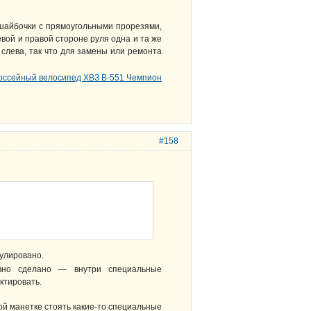
 шайбочки с прямоугольными прорезями,
евой и правой стороне руля одна и та же
я слева, так что для замены или ремонта
#158
гулировано.
но сделано — внутри специальные
ктировать.
ой манетке стоять какие-то специальные