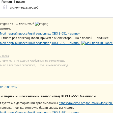
Roman_3 пишет:
может руль кривой
не только кривой
авните.
ш много раз прикладывали, причём с обеих сторон. Но с правой — сильнее.
й гараж
стер спорта по езде за хлебушком на велосипеде.
ли не я построил велосипед — это не мой велосипед.
025 10:52:09
ой первый шоссейный велосипед ХВЗ В-551 Чемпион
т тут такие деформации ярко выражены
https://krokovod.org/forum/viewtopic.
я рисовал, как должен руль-баран сверху выглядеть