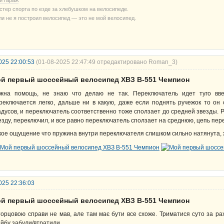
й гараж
стер спорта по езде за хлебушком на велосипеде.
ли не я построил велосипед — это не мой велосипед.
025 22:00:53
(01-08-2025 22:47:49 отредактировано Roman_3)
ой первый шоссейный велосипед ХВЗ В-551 Чемпион
жна помощь, не знаю что делаю не так. Переключатель идет туго вве
реключается легко, дальше ни в какую, даже если поднять ручежок то он
адусов, и переключатель соответственно тоже сползает до средней звезды.
езду, переключил, и все равно переключатель сползает на среднюю, цепь пер
кое ощущение что пружина внутри переключателя слишком сильно натянута, х
025 22:36:03
ой первый шоссейный велосипед ХВЗ В-551 Чемпион
торцовою справи не мав, але там має бути все схоже. Триматися суто за рах
йбу забули/втратили.