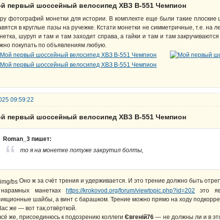
ой первый шоссейный велосипед ХВЗ В-551 Чемпион
ру фотографий монетки для истории. В комплекте еще были такие плоские
авятся в круглые пазы на ручежке. Кстати монетки не симметричные, т.е. на л
нетка, шуруп и там и там заходит справа, а гайки и там и там закручиваютс
жно покупать по объявлениям любую.
025 09:59:22
ой первый шоссейный велосипед ХВЗ В-551 Чемпион
Roman_3 пишет:
то я на монетке потуже закрутил болты,
Оно ж за счёт трения и удерживается. И это трение должно быть отре
нарамных манетках
https://krokovod.org/forum/viewtopic.php?id=202
это яв
икционные шайбы, а винт с барашком. Трение можно прямо на ходу подкорре
Вас же — вот так,отвёрткой.
всё же, присоединюсь к подозрению коллеги
Євгеній76
— не должны ли и в эт