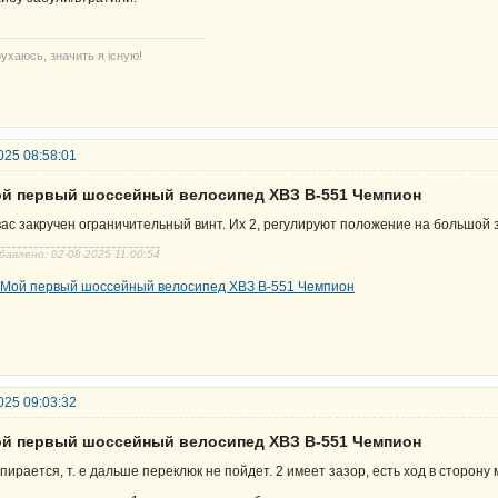
ухаюсь, значить я існую!
025 08:58:01
ой первый шоссейный велосипед ХВЗ В-551 Чемпион
вас закручен ограничительный винт. Их 2, регулируют положение на большой 
бавлено: 02-08-2025 11:00:54
025 09:03:32
ой первый шоссейный велосипед ХВЗ В-551 Чемпион
упирается, т. е дальше переклюк не пойдет. 2 имеет зазор, есть ход в сторону