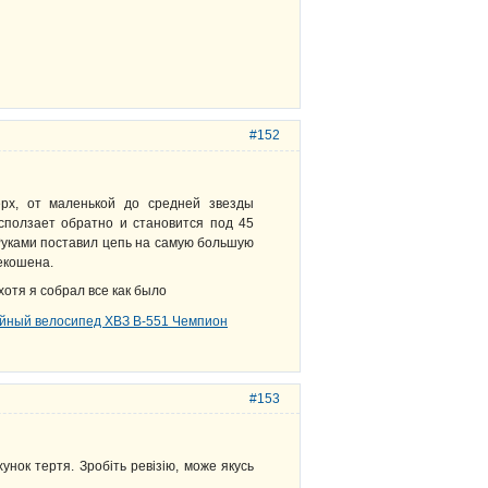
#152
рх, от маленькой до средней звезды
 сползает обратно и становится под 45
 Руками поставил цепь на самую большую
екошена.
отя я собрал все как было
#153
унок тертя. Зробіть ревізію, може якусь