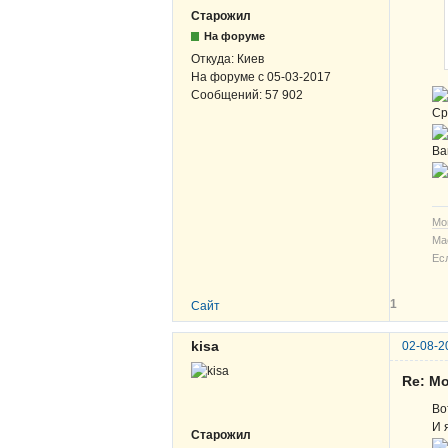
Старожил
На форуме
Откуда:
Киев
На форуме с
05-03-2017
Сообщений:
57 902
Ср
Ва
Мо
Ма
Ес
1
Сайт
kisa
02-08-2
Re: М
Во
И 
Старожил