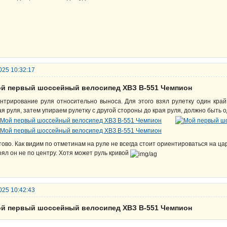
025 10:32:17
ой первый шоссейный велосипед ХВЗ В-551 Чемпион
нтрирование руля относительно выноса. Для этого взял рулетку один кра
ая руля, затем упираем рулетку с другой стороны до края руля, должно быть 
тово. Как видим по отметинам на руле не всегда стоит ориентироваться на цар
оял он не по центру. Хотя может руль кривой
025 10:42:43
ой первый шоссейный велосипед ХВЗ В-551 Чемпион