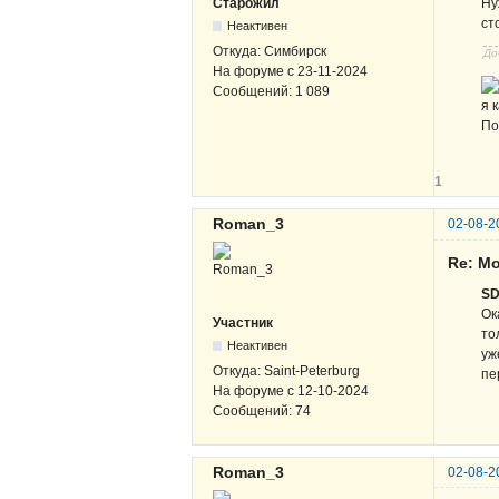
Ну
Старожил
ст
Неактивен
Откуда:
Симбирск
До
На форуме с
23-11-2024
Сообщений:
1 089
я 
По
1
Roman_3
02-08-2
Re: М
S
Ок
Участник
то
Неактивен
уж
Откуда:
Saint-Peterburg
пе
На форуме с
12-10-2024
Сообщений:
74
Roman_3
02-08-2