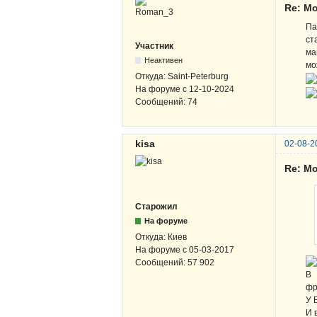
Re: М
Па
ст
Участник
ма
Неактивен
мо
Откуда:
Saint-Peterburg
На форуме с
12-10-2024
Сообщений:
74
kisa
02-08-2
Re: М
Старожил
На форуме
Откуда:
Киев
На форуме с
05-03-2017
Сообщений:
57 902
В 
фр
У 
И 