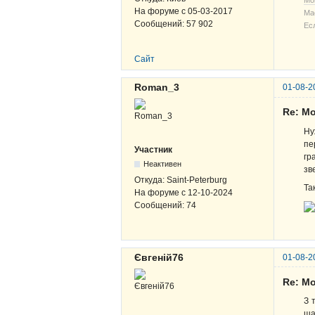
Мо
На форуме с
05-03-2017
Ма
Сообщений:
57 902
Ес
Сайт
Roman_3
01-08-2
Re: М
Ну
пе
Участник
гр
Неактивен
зв
Откуда:
Saint-Peterburg
Та
На форуме с
12-10-2024
Сообщений:
74
Євгеній76
01-08-2
Re: М
З 
ша