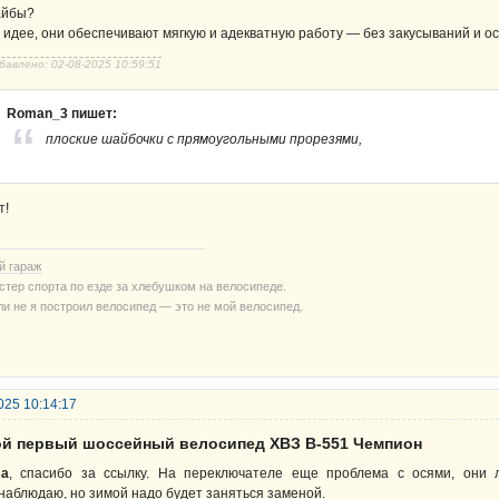
йбы?
 идее, они обеспечивают мягкую и адекватную работу — без закусываний и о
бавлено: 02-08-2025 10:59:51
Roman_3 пишет:
плоские шайбочки с прямоугольными прорезями,
т!
й гараж
стер спорта по езде за хлебушком на велосипеде.
ли не я построил велосипед — это не мой велосипед.
025 10:14:17
ой первый шоссейный велосипед ХВЗ В-551 Чемпион
sa
, спасибо за ссылку. На переключателе еще проблема с осями, они л
наблюдаю, но зимой надо будет заняться заменой.