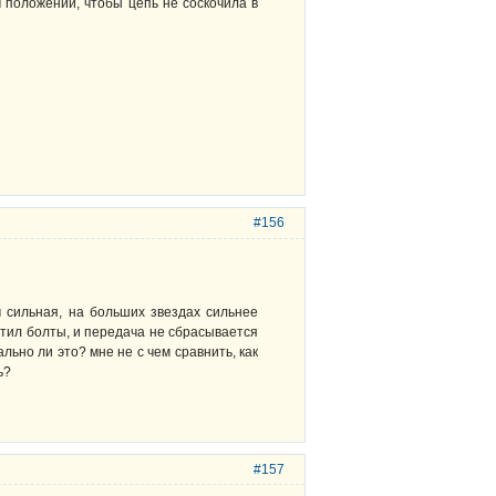
м положении, чтобы цепь не соскочила в
#156
 сильная, на больших звездах сильнее
утил болты, и передача не сбрасывается
ьно ли это? мне не с чем сравнить, как
ь?
#157