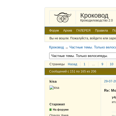
Кроковод
Крокодиловодство 2.0
Форум
Архив
ГАЛЕРЕЯ
Правила
По
Вы не вошли.
Пожалуйста, войдите или заре
Кроковод
→
Частные темы. Только велос
Страницы
Назад
1
…
9
10
Сообщений с 151 по 165 из 206
kisa
29-07-2
Re: М
y4
ит
Старожил
На форуме
Откуда:
Киев