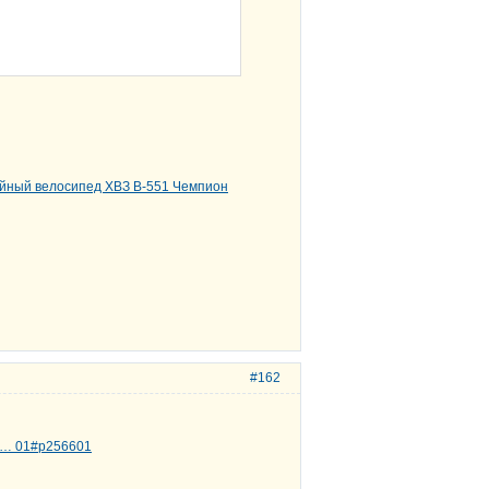
#162
ph … 01#p256601