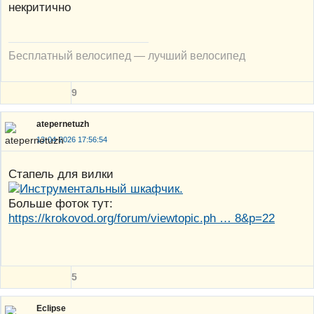
некритично
Бесплатный велосипед — лучший велосипед
9
atepernetuzh
13-04-2026 17:56:54
Стапель для вилки
Больше фоток тут:
https://krokovod.org/forum/viewtopic.ph … 8&p=22
5
Eclipse