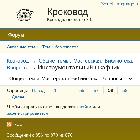
Select Language
▼
Кроковод
Крокодиловодство 2.0
Форум
Активные темы
Темы без ответов
Кроковод
→
Общие темы. Мастерская. Библиотека.
→
Инструментальный шкафчик.
Вопросы.
Страницы
Назад
1
…
56
57
58
59
Далее
Чтобы отправить ответ, вы должны
войти
или
зарегистрироваться
RSS
Сообщений с 856 по 870 из 876