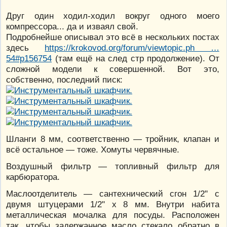
Друг один ходил-ходил вокруг одного моего
компрессора... да и изваял свой.
Подробнейше описывал это всё в нескольких постах
здесь
https://krokovod.org/forum/viewtopic.ph …
54#p156754
(там ещё на след стр продолжение). От
сложной модели к совершенной. Вот это,
собственно, последний писк:
Шланги 8 мм, соответственно — тройник, клапан и
всё остальное — тоже. Хомуты червячные.
Воздушный фильтр — топливный фильтр для
карбюратора.
Маслоотделитель — сантехнический сгон 1/2" с
двумя штуцерами 1/2" х 8 мм. Внутри набита
металлическая мочалка для посуды. Расположен
так, чтобы задержанное масло стекало обратно в