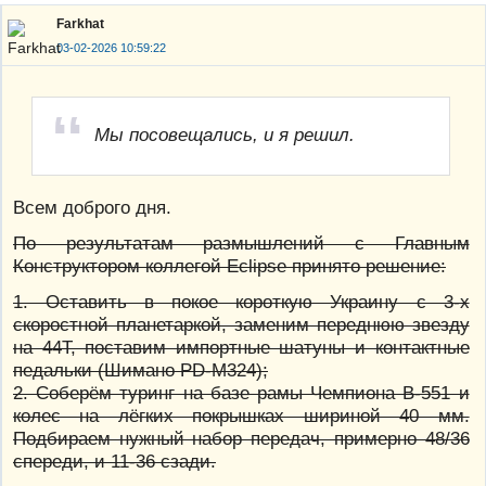
Farkhat
03-02-2026 10:59:22
Мы посовещались, и я решил.
Всем доброго дня.
По результатам размышлений с Главным
Конструктором коллегой Eclipse принято решение:
1. Оставить в покое короткую Украину с 3-х
скоростной планетаркой, заменим переднюю звезду
на 44Т, поставим импортные шатуны и контактные
педальки (Шимано PD-М324);
2. Соберём туринг на базе рамы Чемпиона В-551 и
колес на лёгких покрышках шириной 40 мм.
Подбираем нужный набор передач, примерно 48/36
спереди, и 11-36 сзади.