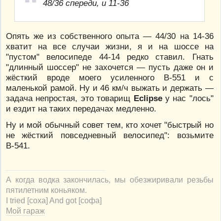
48/36 спереди, и 11-36
Опять же из собственного опыта — 44/30 на 14-36
хватит на все случаи жизни, я и на шоссе на
"пустом" велосипеде 44-14 редко ставил. Гнать
"длинный шоссер" не захочется — пусть даже он и
жёсткий вроде моего усиленного В-551 и с
маленькой рамой. Ну и 46 км/ч выжать и держать —
задача непростая, это товарищ
Eclipse
у нас "лось"
и ездит на таких передачах медленно.
Ну и мой обычный совет тем, кто хочет "быстрый но
не жёсткий повседневный велосипед": возьмите
В-541.
А когда водка закончилась, мы обезжиривали резьбы
пятилетним коньяком.
I tried [соха] And got [софа]
Мой гараж