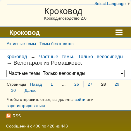
Select Language
▼
Кроковод
Крокодиловодство 2.0
Кроковод
Форум
Активные темы
Темы без ответов
Архив
Кроковод
→
Частные темы. Только велосипеды.
→
Велогараж из Ромашково.
ГАЛЕРЕЯ
Правила
Страницы
Назад
1
…
26
27
28
29
Поиск
30
Далее
Регистрация
Чтобы отправить ответ, вы должны
войти
или
зарегистрироваться
Вход
RSS
Сообщений с 406 по 420 из 443