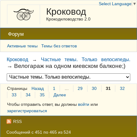
Select Language
▼
Кроковод
Крокодиловодство 2.0
Форум
Активные темы
Темы без ответов
Кроковод
→
Частные темы. Только велосипеды.
→
Велогараж на одном киевском балконе;)
Страницы
Назад
1
…
29
30
31
32
33
34
35
Далее
Чтобы отправить ответ, вы должны
войти
или
зарегистрироваться
RSS
Сообщений с 451 по 465 из 524