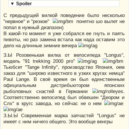
▼
Spoiler
С предыдущей вилкой поведение было несколько
"нервное" и "резкое"
понятно шо вылет не
попал в нужный диапазон)
В какой-то момент я уже собрался ее гнуть и паять
пивоты, но раз замена встала как нада оставим это
дело на длинные зимние вечера
З.Ы Розовенькая вилка от велосипеда "Longus",
модель "91 trekking 2000 pro"
Тьюбсет "Tange Infinity", производство Япония, оем
заказ для "широко известного в узких кругах немца"
Paul Lange. В своё время он был единственным
официальным дистрибьютором японских
рыболовных снастей в Германии
.
Соответственно велосипед был обвешен "Деором и
Слх" в кругс завода, но сейчас не о нем
З.Ы.Ы Современная марка запчастей "Longus" не
имеет с ним ничего общего. Это вообще венгры