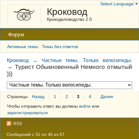
Select Language
▼
Кроковод
Крокодиловодство 2.0
Форум
Активные темы
Темы без ответов
Кроковод
→
Частные темы. Только велосипеды.
→
Турист Обыкновенный Немного отмытый
)))
Страницы
Назад
1
2
3
4
Далее
Чтобы отправить ответ, вы должны
войти
или
зарегистрироваться
RSS
Сообщений с 31 по 45 из 57