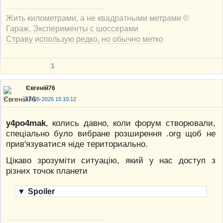
Жить километрами, а не квадратными метрами ©
Гараж
,
Эксперименты с шоссерами
Страву использую редко, но обычно метко
1
Євгеній76
16-05-2026 15:10:12
y4po4mak
, колись давно, коли форум створювали,
спеціально було вибране розширення .org щоб не
прив'язуватися ніде териториально.
Цікаво зрозуміти ситуацію, який у нас доступ з
різних точок планети
▼
Spoiler