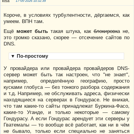
17-05-2026 10:32:39
Короче, в условиях турбулентности, дёргаемся, как
умеем. ВПН там.
Ещё
может быть
такая штука, как
блокировка
не,
это громко сказано, скорее — отсечение сайтов по
DNS.
▼
По-простому
У провайдера или провайдера провайдеров DNS-
сервер может быть так настроен, что "не знает",
например, определённую географию, просто
кусками глобуса — без тонкого разбора содержания
и т.д. Например, не обслуживать адреса, физически
находящиеся на серверах в Гондурасе. Не вникая,
что там какие-то сайты принадлежат Буркина-Фасо,
какие-то Уганде, и только некоторые — самому
Гондурасу. А если Гондурас арендует эти серверы у
Гватемалы — то вообще всё работает, как ни в чём
не бывало, только если специально не заняться