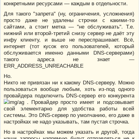
конкретными ресурсами — каждым в отдельности.
Для такого "запрета" (ну, ограничения, усложнения)
просто даже не удалены строчки с какими-то
сайтами, а стоит метка — "не обслуживать". Т.е.
нижний или второй-третий снизу сервер не даёт эту
инфу клиенту, и выше не переспрашивает. Всё,
интернет (тот кусок его пользователей, который
обслуживается именно данными DNS-серверами)
такого адреса не знает —
ERR_ADDRESS_UNREACHABLE
Но.
Никто не привязан ни к какому DNS-серверу. Можно
пользоваться вообще любым, хоть из-под одного
провайдера подключить DNS-сервер его конкурента
. Провайдер просто имеет и подсовывает
свой элементарно для удобства работы всей
системы. Это DNS-сервер по умолчанию, его даже в
настройках не надо указывать, там пустая строчка.
Но в настройках мы можем указать и другой, тогда
наши запросы напрямую будут отправляться не к