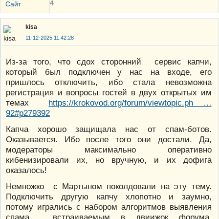
4
Сайт
kisa
11-12-2025 11:42:28
Из-за того, что сдох сторонний сервис капчи,
который был подключен у нас на входе, его
пришлось отключить, ибо стала невозможна
регистрация и вопросы гостей в двух открытых им
темах
https://krokovod.org/forum/viewtopic.ph …
92#p279392
Капча хорошо защищала нас от спам-ботов.
Оказывается. Ибо после того они достали. Да,
модераторы максимально оперативно
кибенизировали их, но вручную, и их дофига
оказалось!
Немножко с Мартыном поколдовали на эту тему.
Подключить другую капчу хлопотно и заумно,
потому игрались с набором алгоритмов выявления
спама, встраиваемым в двиижок форума.