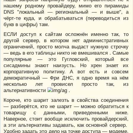
нашему родному провайдеру, мимо его пирамиды
DNS "локальный — региональный — и выше", а
чёрт-те куда, и обрабатываться (переводиться из
букв в цифры) там.
ЕСЛИ доступ к сайтам осложнён именно так, то
другой сервер, в котором нет административных
ограничений, просто молча выдаст нужную строчку
— ведь в его таблицы никто не вмешивался . Самые
популярные — это Гугловский, который все
сисадмины знают наизусть. Но хрен знает их
корпоративную политику. А вот есть и совсем
демократичный — Фри ДНС, я одно время на нём
несколько лет провисел просто так, из
альтернативности
.
Короче, кто шарит залезть в свойства соединения
— разберётся, кто не шарит — можно обратиться к
товарищу с данными, приведенными ниже.
Наверное, стоит вообще исключить провайдерский,
а эти альтернативы задавать, как основной сервер.
Удобно задать это дело на точке доступа — модеме,