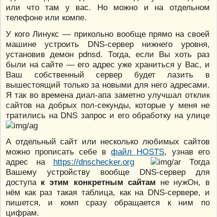
или что там у вас. Но можно и на отдельном
телефоне или компе.
У кого Линукс — прикольно вообще прямо на своей
машине устроить DNS-сервер нижнего уровня,
установив демон pdnsd. Тогда, если Вы хоть раз
были на сайте — его адрес уже храниться у Вас, и
Ваш собственный сервер будет лазить в
вышестоящий только за новыми для него адресами.
Я так во времена диал-апа заметно улучшал отклик
сайтов на добрых пол-секунды, которые у меня не
тратились на DNS запрос и его обработку на улице
А отдельный сайт или несколько любимых сайтов
можно прописать себе в
файл HOSTS
, узнав его
адрес на
https://dnschecker.org
Тогда
Вашему устройству вообще DNS-сервер для
доступа
к этим конкретным сайтам
не нужОн, в
нём как раз такая таблица, как на DNS-сервере, и
пишется, и комп сразу обращается к ним по
цифрам.