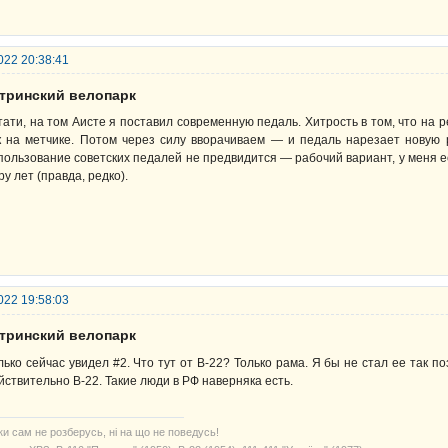
022 20:38:41
стринский велопарк
тати, на том Аисте я поставил современную педаль. Хитрость в том, что на 
к на метчике. Потом через силу вворачиваем — и педаль нарезает новую 
пользование советских педалей не предвидится — рабочий вариант, у меня ес
ру лет (правда, редко).
022 19:58:03
стринский велопарк
лько сейчас увидел #2. Что тут от В-22? Только рама. Я бы не стал ее так по
йствительно В-22. Такие люди в РФ наверняка есть.
ки сам не розберусь, ні на що не поведусь!