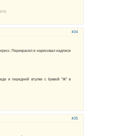
974)
#34
гресс. Перекрасил и нарисовал надписи
еде и передней втулке с буквой "Ж" в
#35