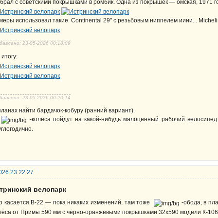
брал с советскими покрышками в ромбик. Одна из покрышек — омская, 1971 г
меры использовал такие. Continental 29" с резьбовым ниппелем ииии... Michel
бавлено: 23-05-2026 00:18:09
 итогу:
бавлено: 23-05-2026 00:20:14
планах найти бардачок-кобуру (ранний вариант).
А
-колёса пойдут на какой-нибудь малоценный рабочий велосипед 
углогодично.
026 23:22:27
стринский велопарк
о касается В-22 — пока никаких изменений, там тоже
-обода, в пл
лёса от Примы 590 мм с чёрно-оранжевыми покрышками 32х590 модели К-106