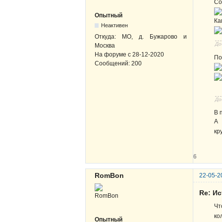
Со
Опытный
Ка
Неактивен
Откуда:
МО, д. Бужарово и
До
Москва
На форуме с
28-12-2020
По
Сообщений:
200
До
В 
кр
6
RomBon
22-05-2
Re: И
Чт
ко
Опытный