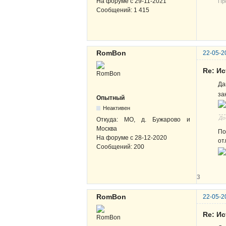
На форуме с
29-11-2021
Про
Сообщений:
1 415
В-
ЖВ
RomBon
22-05-2
Re: И
Да
за
Опытный
Неактивен
До
Откуда:
МО, д. Бужарово и
Москва
По
На форуме с
28-12-2020
от
Сообщений:
200
3
RomBon
22-05-2
Re: И