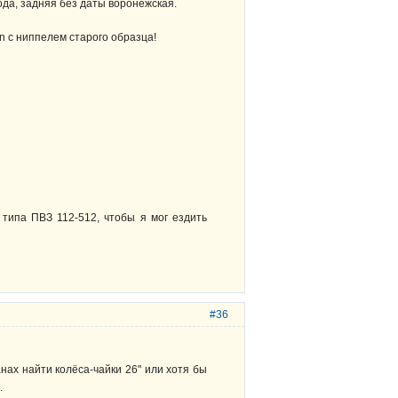
ода, задняя без даты воронежская.
in с ниппелем старого образца!
типа ПВЗ 112-512, чтобы я мог ездить
#36
анах найти колёса-чайки 26" или хотя бы
.