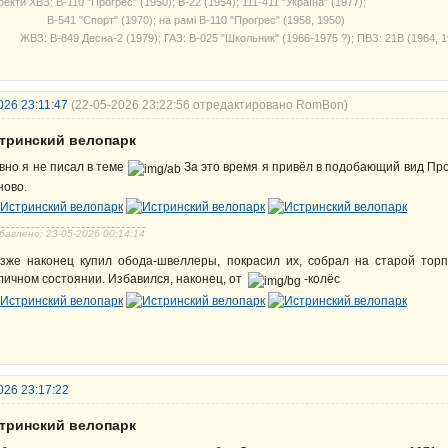
екти ХВЗ: В-110 "Прогрес" (1950); В-22 (1954); 111-411 "Україна" (1977);
541 "Спорт" (1970); на рамі В-110 "Прогрес" (1958, 1950)
З: В-849 Десна-2 (1979); ГАЗ: В-025 "Школьник" (1966-1975 ?); ПВЗ: 21В (1964, 1
026 23:11:47
(22-05-2026 23:22:56 отредактировано RomBon)
стринский велопарк
вно я не писал в теме
За это время я привёл в подобающий вид Про
ново.
бавлено: 23-05-2026 00:14:14
зже наконец купил обода-швеллеры, покрасил их, собрал на старой торп
личном состоянии. Избавился, наконец, от
-колёс
026 23:17:22
стринский велопарк