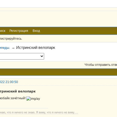
иск
Регистрация
Вход
гистрируйтесь.
→
Истринский велопарк
ипеды.
Чтобы отправить отв
022 21:00:50
стринский велопарк
кобайк зачётный!
наю, что я ничего не знаю. Я вижу, что я ничего не вижу.....