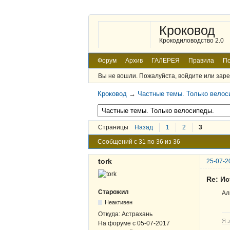
Кроковод
Крокодиловодство 2.0
Форум
Архив
ГАЛЕРЕЯ
Правила
По
Вы не вошли.
Пожалуйста, войдите или заре
Кроковод
→
Частные темы. Только велос
Страницы
Назад
1
2
3
Сообщений с 31 по 36 из 36
tork
25-07-2
Re: И
Старожил
Ал
Неактивен
Откуда:
Астрахань
Я з
На форуме с
05-07-2017