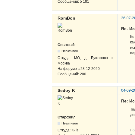
Сообщений:
5 181
RomBon
26-07-2
Re: И
Кс
ка
Опытный
ис
Неактивен
па
Откуда:
МО, д. Бужарово и
Москва
На форуме с
28-12-2020
Сообщений:
200
Sedoy-K
04-09-2
Re: И
То
де
Старожил
Неактивен
Откуда:
Київ
По