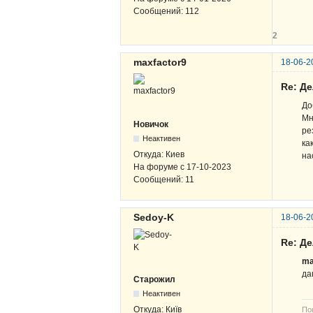
Сообщений:
112
2
maxfactor9
18-06-2
Re: Д
До
Мн
Новичок
ре
Неактивен
ка
Откуда:
Киев
на
На форуме с
17-10-2023
Сообщений:
11
Sedoy-K
18-06-2
Re: Д
ma
да
Старожил
Неактивен
Откуда:
Київ
По