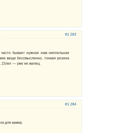
#1 283
о часто бывает нужная нам ниппельная
такие вещи бессмысленно, тонкая резина
..15лет — уже не жилец.
#1 284
ок для камер.