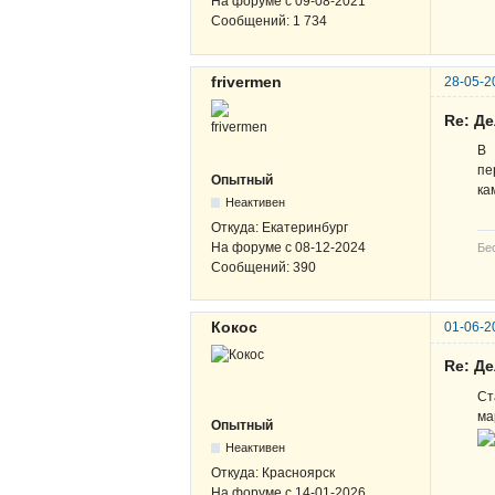
На форуме с
09-08-2021
Сообщений:
1 734
frivermen
28-05-2
Re: Д
В 
пе
Опытный
ка
Неактивен
Откуда:
Екатеринбург
На форуме с
08-12-2024
Бе
Сообщений:
390
Кокос
01-06-2
Re: Д
Ст
ма
Опытный
Неактивен
Откуда:
Красноярск
На форуме с
14-01-2026