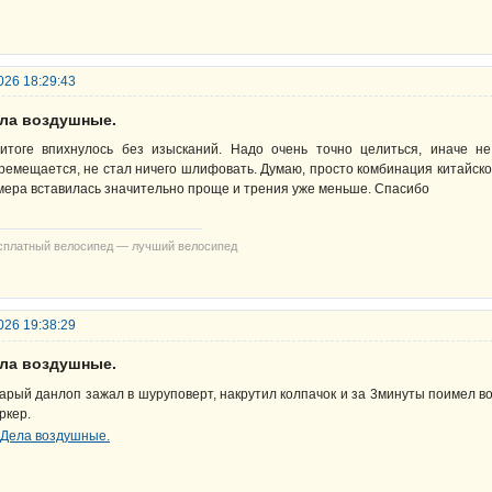
026 18:29:43
ела воздушные.
итоге впихнулось без изысканий. Надо очень точно целиться, иначе не
ремещается, не стал ничего шлифовать. Думаю, просто комбинация китайско
мера вставилась значительно проще и трения уже меньше. Спасибо
сплатный велосипед — лучший велосипед
026 19:38:29
ела воздушные.
арый данлоп зажал в шуруповерт, накрутил колпачок и за 3минуты поимел в
ркер.