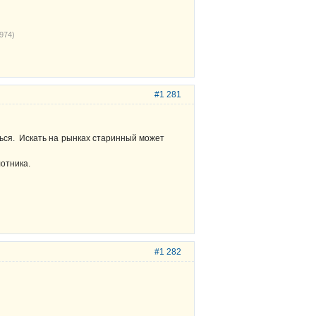
974)
#1 281
ться. Искать на рынках старинный может
лотника.
#1 282