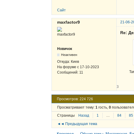
Сайт
maxfactor9
21-06-2
Re: Д
Новичок
Неактивен
Откуда:
Киев
На форуме с
17-10-2023
Та
Сообщений:
11
3
Просмотров: 224 726
Просматривают тему:
1
гость,
0
пользовател
Страницы
Назад
1
…
84
85
◄◄ Предыдущая тема
Кроковод
→
Общие темы. Мастерская. Би