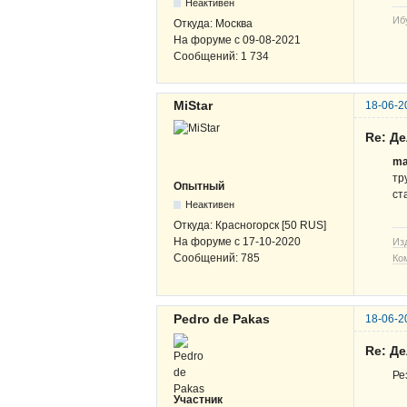
Неактивен
Иб
Откуда:
Москва
На форуме с
09-08-2021
Сообщений:
1 734
MiStar
18-06-2
Re: Д
ma
тр
Опытный
ст
Неактивен
Откуда:
Красногорск [50 RUS]
На форуме с
17-10-2020
Из
Сообщений:
785
Ко
Pedro de Pakas
18-06-2
Re: Д
Ре
Участник