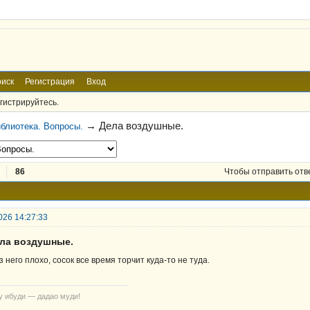
иск
Регистрация
Вход
гистрируйтесь.
→
Дела воздушные.
блиотека. Вопросы.
86
Чтобы отправить отв
026 14:27:33
ела воздушные.
з него плохо, сосок все время торчит куда-то не туда.
у ибуди — дадао муди!