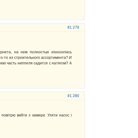
#1 279
рнета, на нем полностью износилась
то-то из строительного ассортимента? И
юю часть ниппеля садится с натягом? А
#1 280
ти повітрю вийти з камери. Узяти насос і