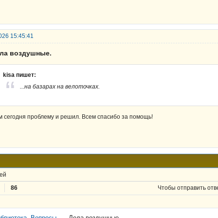
026 15:45:41
ела воздушные.
kisa пишет:
...на базарах на велоточках.
м сегодня проблему и решил. Всем спасибо за помощь!
ей
86
Чтобы отправить отв
блиотека. Вопросы.
→
Дела воздушные.