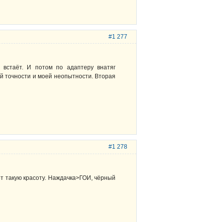
#1 277
 встаёт. И потом по адаптеру внатяг
й точности и моей неопытности. Вторая
#1 278
от такую красоту. Наждачка>ГОИ, чёрный