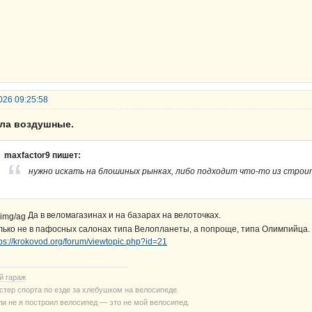
026 09:25:58
ела воздушные.
maxfactor9 пишет:
нужно искать на блошиных рынках, либо подходит что-то из стро
Да в веломагазинах и на базарах на велоточках.
лько не в пафосных салонах типа Велопланеты, а попроще, типа Олимпийца.
tps://krokovod.org/forum/viewtopic.php?id=21
й гараж
стер спорта по езде за хлебушком на велосипеде.
ли не я построил велосипед — это не мой велосипед.