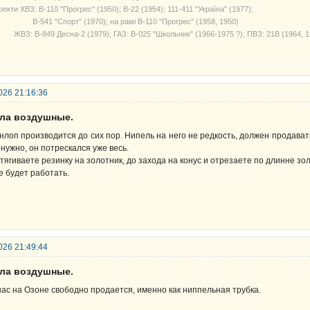
екти ХВЗ: В-110 "Прогрес" (1950); В-22 (1954); 111-411 "Україна" (1977);
541 "Спорт" (1970); на рамі В-110 "Прогрес" (1958, 1950)
З: В-849 Десна-2 (1979); ГАЗ: В-025 "Школьник" (1966-1975 ?); ПВЗ: 21В (1964, 1
026 21:16:36
ела воздушные.
нлоп производится до сих пор. Нипель на него не редкость, должен продава
 нужно, он потрескался уже весь.
тягиваете резинку на золотник, до захода на конус и отрезаете по длинне зо
е будет работать.
026 21:49:44
ела воздушные.
нас на Озоне свободно продается, именно как ниппельная трубка.