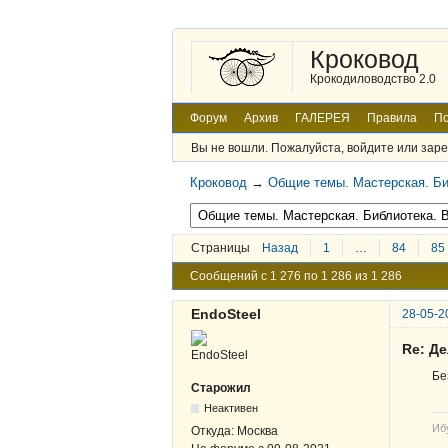
Кроковод
Крокодиловодство 2.0
Форум
Архив
ГАЛЕРЕЯ
Правила
По
Вы не вошли.
Пожалуйста, войдите или заре
Кроковод
→
Общие темы. Мастерская. Би
Страницы
Назад
1
…
84
85
Сообщений с 1 276 по 1 286 из 1 286
EndoSteel
28-05-2
Re: Д
Бе
Старожил
Неактивен
Иб
Откуда:
Москва