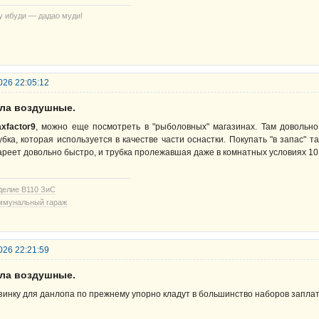
у ибуди — дадао муди!
026 22:05:12
ела воздушные.
xfactor9
, можно еще посмотреть в "рыболовных" магазинах. Там довольн
убка, которая используется в качестве части оснастки. Покупать "в запас" 
ареет довольно быстро, и трубка пролежавшая даже в комнатных условиях 10
делие В110 ЗиС
ммунальный гараж
026 22:21:59
ела воздушные.
зинку для данлопа по прежнему упорно кладут в большинство наборов заплат