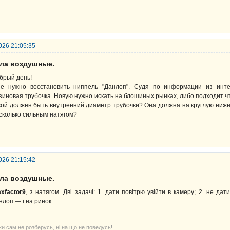
026 21:05:35
ела воздушные.
брый день!
е нужно восстановить ниппель "Данлоп". Судя по информации из инте
зиновая трубочка. Новую нужно искать на блошиных рынках, либо подходит ч
кой должен быть внутренний диаметр трубочки? Она должна на круглую нижн
сколько сильным натягом?
026 21:15:42
ела воздушные.
xfactor9
, з натягом. Дві задачі: 1. дати повітрю увійти в камеру; 2. не да
нлоп — і на ринок.
ки сам не розберусь, ні на що не поведусь!