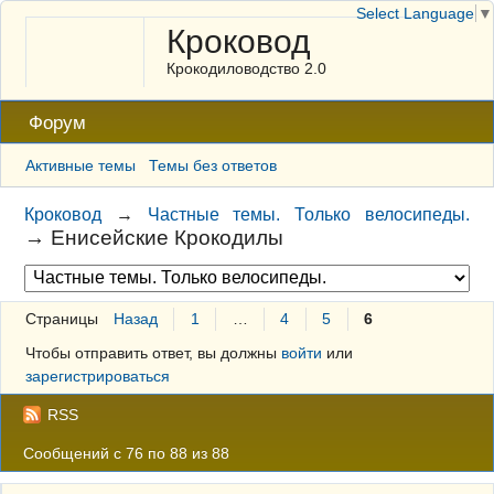
Select Language
▼
Кроковод
Крокодиловодство 2.0
Форум
Активные темы
Темы без ответов
Кроковод
→
Частные темы. Только велосипеды.
→
Енисейские Крокодилы
Страницы
Назад
1
…
4
5
6
Чтобы отправить ответ, вы должны
войти
или
зарегистрироваться
RSS
Сообщений с 76 по 88 из 88