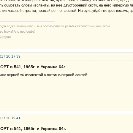
жно замотать киперной лентой, лучше брать "ёлочку" из чистой хэбэ, продаёт
ль обмотать слоем изоленты, на неё двусторонний скотч, на него киперную лен
отив часовой стрелки, правый рог по часовой. На руль уйдёт метров восемь, ц
когда водка закончилась, мы обезжиривали резьбы пятилетним коньяком.
ried [соха] And got [софа]
й гараж
017 20:17:39
ОРТ в 541, 1965г, и Украина 64г.
чше черной хб изолентой а потом киперной лентой.
017 20:19:41
ОРТ в 541, 1965г, и Украина 64г.