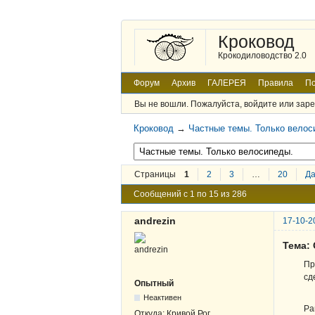
Кроковод
Крокодиловодство 2.0
Форум
Архив
ГАЛЕРЕЯ
Правила
По
Вы не вошли.
Пожалуйста, войдите или заре
Кроковод
→
Частные темы. Только велос
Страницы
1
2
3
…
20
Д
Сообщений с 1 по 15 из 286
andrezin
17-10-2
Тема: 
Пр
сд
Опытный
Неактивен
Ра
Откуда:
Кривой Рог