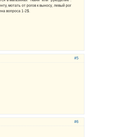
ся в магазинах "ткани" или "рукоделие".
ту, мотать от рогов к выносу, левый рог
ена вопроса 1-2$.
#5
#6