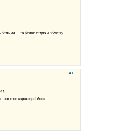
ь белыми — то белое седло и обмотку.
#11
еса.
о того ж не характерні бонкі.