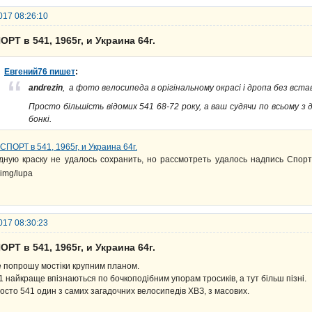
017 08:26:10
ОРТ в 541, 1965г, и Украина 64г.
Евгений76 пишет
:
andrezin
, а фото велосипеда в орігінальному окрасі і дропа без вста
Просто більшість відомих 541 68-72 року, а ваш судячи по всьому з д
бонкі.
дную краску не удалось сохранить, но рассмотреть удалось надпись Спор
017 08:30:23
ОРТ в 541, 1965г, и Украина 64г.
 попрошу мостіки крупним планом.
1 найкраще впізнаються по бочкоподібним упорам тросиків, а тут більш пізні.
осто 541 один з самих загадочних велосипедів ХВЗ, з масових.