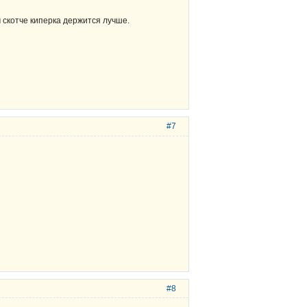
 скотче киперка держится лучше.
#7
#8