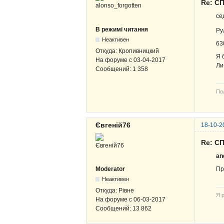
Re: СП
се
В режимі читання
Ру
Неактивен
63
Откуда:
Кропивницкий
Я 
На форуме с
03-04-2017
Ли
Сообщений:
1 358
По
Євгеній76
18-10-2
Re: СП
an
Moderator
Пр
Неактивен
Откуда:
Рівне
Я р
На форуме с
06-03-2017
Сообщений:
13 862