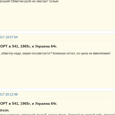
роший! Обмотки руля не хватает только
017 19:57:04
ОРТ в 541, 1965г, и Украина 64г.
, обмотку надо, какую посоветуете? Кожаную хотел, но цена не вменяемая!
017 20:12:48
ОРТ в 541, 1965г, и Украина 64г.
drezin
,