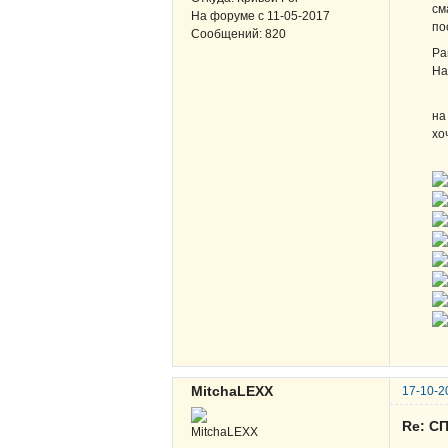
см
На форуме с
11-05-2017
по
Сообщений:
820
Ра
На
на
хо
MitchaLEXX
17-10-2
Re: СП