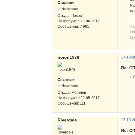
Мо
Старожил
Ру
Неактивен
пр
Откуда:
Чехов
На форуме с
29-06-2017
Сообщений:
7 981
А 
I t
Мо
noion1978
17-10-2
Re: СП
Лу
Опытный
Неактивен
Откуда:
Могилев
На форуме с
22-05-2017
Сообщений:
111
Riverdale
17-10-2
Re: СП