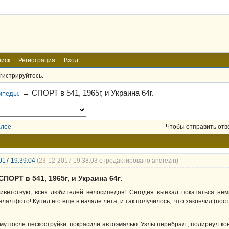
иск
Регистрация
Вход
гистрируйтесь.
→
СПОРТ в 541, 1965г, и Украина 64г.
ипеды.
алее
Чтобы отправить отв
017 19:39:04
(23-12-2017 19:38:03 отредактировано andrezin)
СПОРТ в 541, 1965г, и Украина 64г.
иветствую, всех любителей велосипедов! Сегодня выехал покататься нем
елал фото! Купил его еще в начале лета, и так получилось, что закончил (пос
му после пескоструйки покрасили автоэмалью. Узлы перебрал , полирнул кону