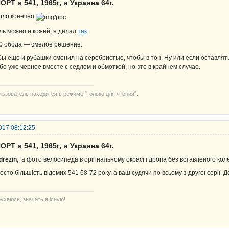
ОРТ в 541, 1965г, и Украина 64г.
дло конечно
ль можно и кожей, я делал
так
.
0 обода — смелое решение.
бы еще и рубашки сменил на серебристые, чтобы в тон. Ну или если оставлят
бо уже черное вместе с седлом и обмоткой, но это в крайнем случае.
льзователь находится в режиме "только для чтения".
017 08:12:25
ОРТ в 541, 1965г, и Украина 64г.
drezin
, а фото велосипеда в орігінальному окрасі і дропа без вставленого кол
осто більшість відомих 541 68-72 року, а ваш судячи по всьому з другої серії. Д
ухаюсь, значить я існую!