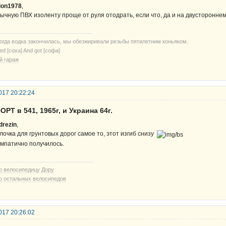
ion1978
,
ычную ПВХ изоленту проще от руля отодрать, если что, да и на двустороннем
когда водка закончилась, мы обезжиривали резьбы пятилетним коньяком.
ried [соха] And got [софа]
й гараж
017 20:22:24
ОРТ в 541, 1965г, и Украина 64г.
drezin
,
лочка для грунтовых дорог самое то, этот изгиб снизу
мпатично получилось.
о велосипедицу Дору
о остальных велосипедов
017 20:26:02