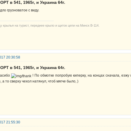
ОРТ в 541, 1965г, и Украина 64г.
дло грузноватое с виду.
у крылья на турист, переднее крыло и щиток цепи на Минск В-114.
017 20:30:58
ОРТ в 541, 1965г, и Украина 64г.
асибо
! По обмотке попробую киперку, на концах сначала, езжу
з, а то сверху чехол натянул, чтоб мягче было, )
017 21:55:30