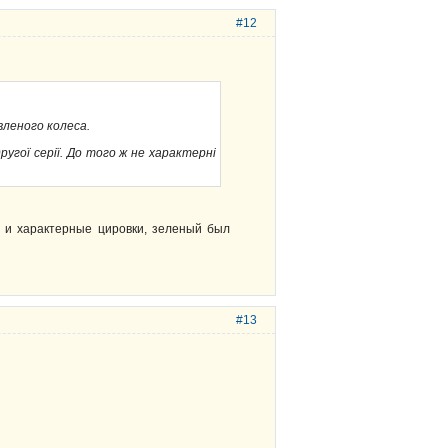
#12
вленого колеса.
ругої серії. До того ж не характерні
т и характерные цировки, зеленый был
#13