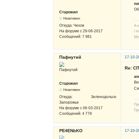
no
Об
Старожил
Неактивен
Откуда:
Чехов
А 
На форуме с
29-06-2017
I t
Сообщений:
7 981
Мо
Пафнутий
17-10-2
Re: СП
an
Ви
Старожил
Си
Неактивен
Откуда:
Зеленодольск-
Запорожье
Пр
На форуме с
06-03-2017
Пр
Сообщений:
4 778
PE4ENbKO
17-10-2