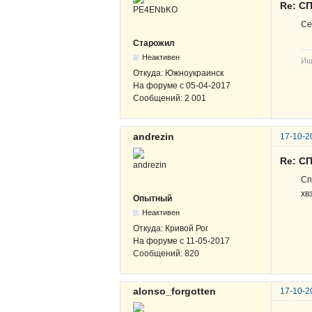
Re: СП
Се
Старожил
Неактивен
Ищ
Откуда:
Южноукраинск
На форуме с
05-04-2017
Сообщений:
2 001
andrezin
17-10-2
Re: СП
Сп
хв
Опытный
Неактивен
Откуда:
Кривой Рог
На форуме с
11-05-2017
Сообщений:
820
alonso_forgotten
17-10-2