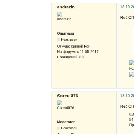
andrezin
18-10-2
Re: СП
Опытный
Неактивен
Откуда:
Кривой Рог
На форуме с
11-05-2017
Сообщений:
820
Ро
Євгеній76
18-10-2
Re: СП
Ще
54
Moderator
Пр
Неактивен