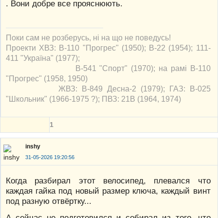
. Вони добре все прояснюють.
Поки сам не розберусь, ні на що не поведусь!
Проекти ХВЗ: В-110 "Прогрес" (1950); В-22 (1954); 111-
411 "Україна" (1977);
В-541 "Спорт" (1970); на рамі В-110
"Прогрес" (1958, 1950)
ЖВЗ: В-849 Десна-2 (1979); ГАЗ: В-025
"Школьник" (1966-1975 ?); ПВЗ: 21В (1964, 1974)
1
inshy
31-05-2026 19:20:56
Когда разбирал этот велосипед, плевался что
каждая гайка под новый размер ключа, каждый винт
под разную отвёртку...
А сейчас не подготовился и собирал из того, что