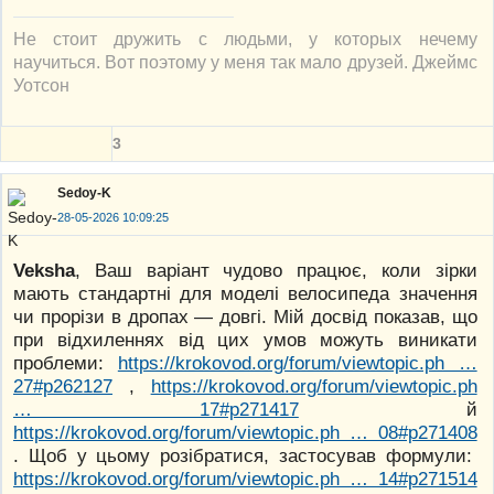
Не стоит дружить с людьми, у которых нечему
научиться. Вот поэтому у меня так мало друзей. Джеймс
Уотсон
3
Sedoy-K
28-05-2026 10:09:25
Veksha
, Ваш варіант чудово працює, коли зірки
мають стандартні для моделі велосипеда значення
чи прорізи в дропах — довгі. Мій досвід показав, що
при відхиленнях від цих умов можуть виникати
проблеми:
https://krokovod.org/forum/viewtopic.ph …
27#p262127
,
https://krokovod.org/forum/viewtopic.ph
… 17#p271417
й
https://krokovod.org/forum/viewtopic.ph … 08#p271408
. Щоб у цьому розібратися, застосував формули:
https://krokovod.org/forum/viewtopic.ph … 14#p271514