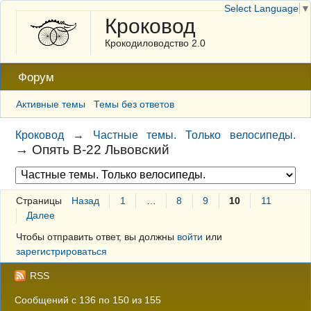
Select Language
▼
Кроковод
Крокодиловодство 2.0
Форум
Активные темы
Темы без ответов
Кроковод
→
Частные темы. Только велосипеды.
→
Опять В-22 Львовский
Страницы
Назад
1
…
8
9
10
11
Далее
Чтобы отправить ответ, вы должны
войти
или
зарегистрироваться
RSS
Сообщений с 136 по 150 из 155