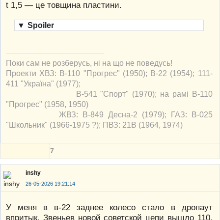
t 1,5 — це товщина пластини.
▼
Spoiler
Поки сам не розберусь, ні на що не поведусь!
Проекти ХВЗ: В-110 "Прогрес" (1950); В-22 (1954); 111-
411 "Україна" (1977);
В-541 "Спорт" (1970); на рамі В-110
"Прогрес" (1958, 1950)
ЖВЗ: В-849 Десна-2 (1979); ГАЗ: В-025
"Школьник" (1966-1975 ?); ПВЗ: 21В (1964, 1974)
7
inshy
26-05-2026 19:21:14
У меня в в-22 заднее колесо стало в дропаут
впритык. Звеньев новой советской цепи вышло 110.