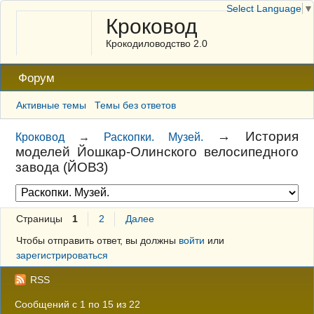
Select Language
▼
Кроковод
Крокодиловодство 2.0
Форум
Активные темы
Темы без ответов
→
История
Кроковод
→
Раскопки. Музей.
моделей Йошкар-Олинского велосипедного
завода (ЙОВЗ)
Страницы
1
2
Далее
Чтобы отправить ответ, вы должны
войти
или
зарегистрироваться
RSS
Сообщений с 1 по 15 из 22