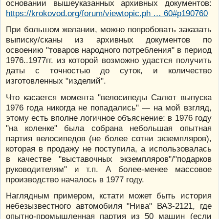
основании вышеуказанных архивных документов:
https://krokovod.org/forum/viewtopic.ph … 60#p190760
При большом желании, можно попробовать заказать
выписку/сканы из архивных документов по
освоению "товаров народного потребления" в период
1976..1977гг. из которой возможно удастся получить
даты с точностью до суток, и количество
изготовленных "изделий".
Что касается момента "велосипеды Салют выпуска
1976 года никогда не попадались" — на мой взгляд,
этому есть вполне логичное объяснение: в 1976 году
"на коленке" была собрана небольшая опытная
партия велосипедов (не более сотни экземпляров),
которая в продажу не поступила, а использовалась
в качестве "выставочных экземпляров"/"подарков
руководителям" и т.п. А более-менее массовое
производство началось в 1977 году.
Наглядным примером, кстати может быть история
небезызвестного автомобиля "Нива" ВАЗ-2121, где
опытно-промышленная партия из 50 машин (если