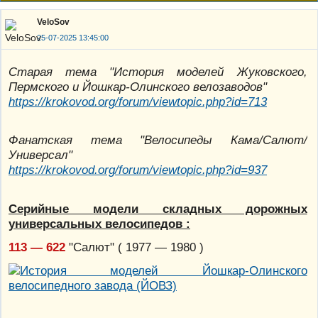
VeloSov
25-07-2025 13:45:00
Старая тема "История моделей Жуковского,
Пермского и Йошкар-Олинского велозаводов"
https://krokovod.org/forum/viewtopic.php?id=713
Фанатская тема "Велосипеды Кама/Салют/
Универсал"
https://krokovod.org/forum/viewtopic.php?id=937
Серийные модели складных дорожных
универсальных велосипедов :
113 — 622
"Салют" ( 1977 — 1980 )