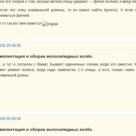
вся эта теория о том, сколько витков спицу удержат — фигня полная, и вряд л
если нет спиц нормальной длинны, то их нужно найти (купить). А если н
ниматься фигней.
к то так вот мне кажется
026 20:38:50
омплектация и сборка велосипедных колёс.
D
, и тут я согласен с Вами). Бывают единичные случаи, когда это уместно
жет ремонт колеса, когда надо заменитиь 1-2 спицы, а есть только таки
рмальной длины.
026 05:56:56
омплектация и сборка велосипедных колёс.