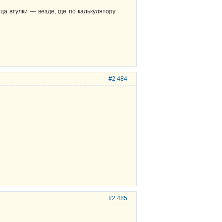
ца втулки — везде, где по калькулятору
#2 484
#2 485