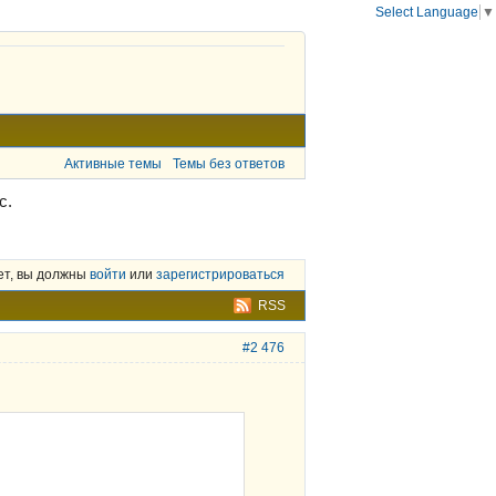
Select Language
▼
Активные темы
Темы без ответов
с.
ет, вы должны
войти
или
зарегистрироваться
RSS
#2 476