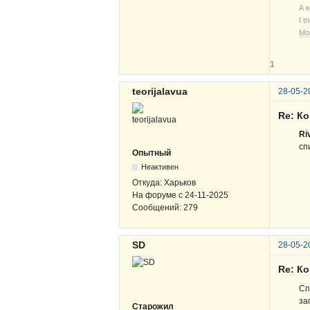
А 
I t
Мо
1
teorijalavua
28-05-2
Re: К
Ri
сп
Опытный
Неактивен
Откуда:
Харьков
На форуме с
24-11-2025
Сообщений:
279
SD
28-05-2
Re: К
Сп
за
Старожил