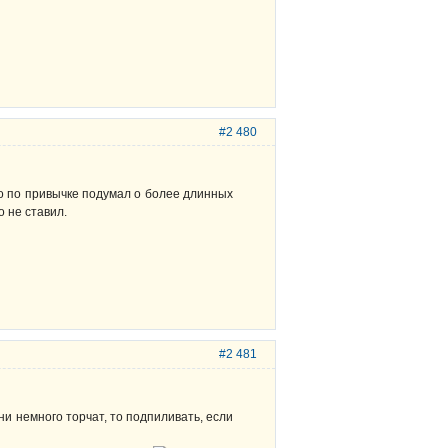
#2 480
, то по привычке подумал о более длинных
 не ставил.
#2 481
и немного торчат, то подпиливать, если