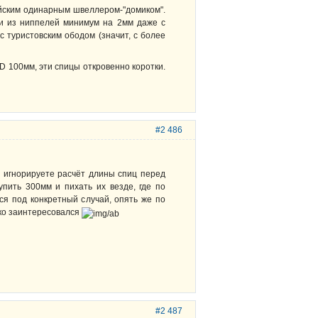
айским одинарным швеллером-"домиком".
ли из ниппелей минимум на 2мм даже с
с туристовским ободом (значит, с более
D 100мм, эти спицы откровенно коротки.
#2 486
ы игнорируете расчёт длины спиц перед
купить 300мм и пихать их везде, где по
тся под конкретный случай, опять же по
боко заинтересовался
#2 487