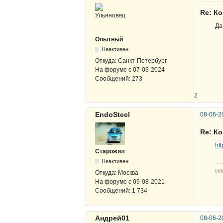
Re: К
Да
Опытный
Неактивен
Откуда:
Санкт-Петербург
На форуме с
07-03-2024
Сообщений:
273
2
EndoSteel
08-06-2
Re: К
ht
Старожил
Неактивен
Иб
Откуда:
Москва
На форуме с
09-08-2021
Сообщений:
1 734
Андрей01
08-06-2