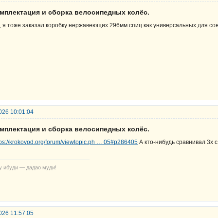
омплектация и сборка велосипедных колёс.
, я тоже заказал коробку нержавеющих 296мм спиц как универсальных для со
026 10:01:04
омплектация и сборка велосипедных колёс.
tps://krokovod.org/forum/viewtopic.ph … 05#p286405
А кто-нибудь сравнивал 3х с
у ибуди — дадао муди!
026 11:57:05