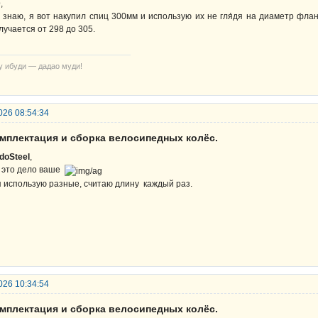
D
,
 знаю, я вот накупил спиц 300мм и использую их не гля́дя на диаметр флан
лучается от 298 до 305.
у ибуди — дадао муди!
026 08:54:34
омплектация и сборка велосипедных колёс.
doSteel
,
 это дело ваше
я использую разные, считаю длину каждый раз.
026 10:34:54
омплектация и сборка велосипедных колёс.