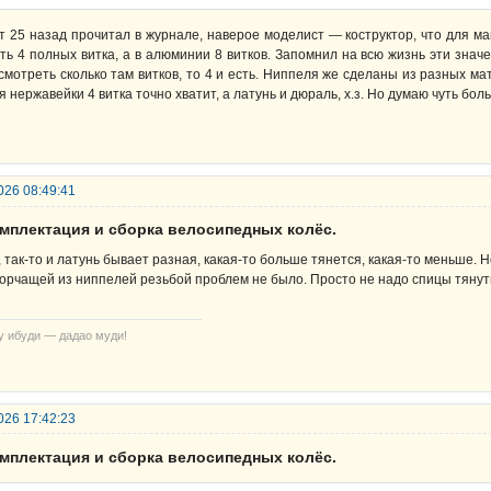
т 25 назад прочитал в журнале, наверое моделист — коструктор, что для м
ть 4 полных витка, а в алюминии 8 витков. Запомнил на всю жизнь эти знач
смотреть сколько там витков, то 4 и есть. Ниппеля же сделаны из разных ма
я нержавейки 4 витка точно хватит, а латунь и дюраль, х.з. Но думаю чуть бол
026 08:49:41
омплектация и сборка велосипедных колёс.
, так-то и латунь бывает разная, какая-то больше тянется, какая-то меньше. 
торчащей из ниппелей резьбой проблем не было. Просто не надо спицы тянуть
у ибуди — дадао муди!
026 17:42:23
омплектация и сборка велосипедных колёс.