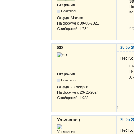
S
Старожил
Не
Неактивен
по
Откуда:
Москва
На форуме с
09-08-2021
Иб
Сообщений:
1 734
SD
29-05-2
Re: К
En
Ну
Старожил
А 
Неактивен
Откуда:
Симбирск
На форуме с
23-11-2024
Сообщений:
1 088
1
Ульяновец
29-05-2
Re: К