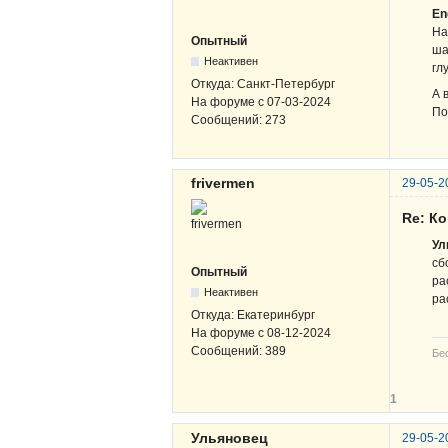
En
На
Опытный
ша
Неактивен
гл
Откуда:
Санкт-Петербург
А 
На форуме с
07-03-2024
По
Сообщений:
273
frivermen
29-05-2
Re: К
Ул
сб
Опытный
ра
Неактивен
ра
Откуда:
Екатеринбург
На форуме с
08-12-2024
Сообщений:
389
Бе
1
Ульяновец
29-05-2