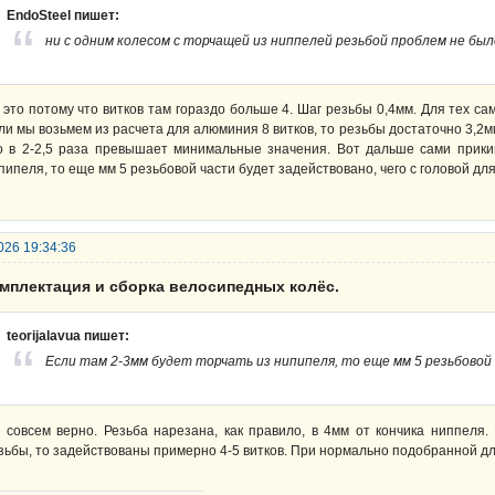
EndoSteel пишет:
ни с одним колесом с торчащей из ниппелей резьбой проблем не был
 это потому что витков там гораздо больше 4. Шаг резьбы 0,4мм. Для тех са
ли мы возьмем из расчета для алюминия 8 витков, то резьбы достаточно 3,2м
о в 2-2,5 раза превышает минимальные значения. Вот дальше сами прикин
пипеля, то еще мм 5 резьбовой части будет задействовано, чего с головой дл
026 19:34:36
омплектация и сборка велосипедных колёс.
teorijalavua пишет:
Если там 2-3мм будет торчать из нипипеля, то еще мм 5 резьбово
 совсем верно. Резьба нарезана, как правило, в 4мм от кончика ниппеля
зьбы, то задействованы примерно 4-5 витков. При нормально подобранной дл