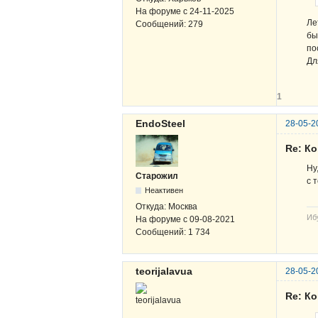
На форуме с
24-11-2025
Ле
Сообщений:
279
бы
по
Дл
1
EndoSteel
28-05-2
Re: К
Ну
Старожил
с 
Неактивен
Откуда:
Москва
Иб
На форуме с
09-08-2021
Сообщений:
1 734
teorijalavua
28-05-2
Re: К