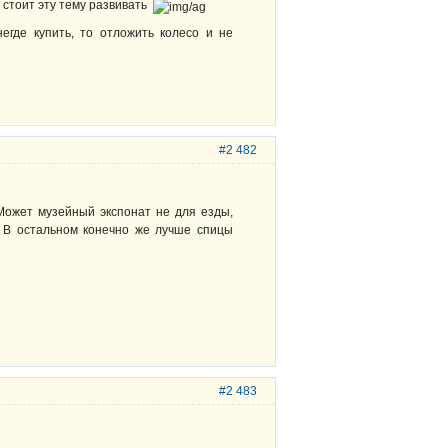
и стоит эту тему развивать
егде купить, то отложить колесо и не
#2 482
. Может музейный экспонат не для езды,
е. В остальном конечно же лучше спицы
#2 483