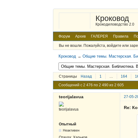
Кроковод
Крокодиловодство 2.0
Форум
Архив
ГАЛЕРЕЯ
Правила
По
Вы не вошли.
Пожалуйста, войдите или заре
Кроковод
→
Общие темы. Мастерская. Би
Страницы
Назад
1
…
164
1
Сообщений с 2 476 по 2 490 из 2 605
teorijalavua
27-05-2
Re: К
Опытный
Неактивен
Откуда:
Харьков