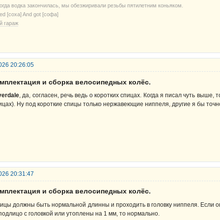
когда водка закончилась, мы обезжиривали резьбы пятилетним коньяком.
ried [соха] And got [софа]
й гараж
026 20:26:05
омплектация и сборка велосипедных колёс.
verdale
, да, согласен, речь ведь о коротких спицах. Когда я писал чуть выше
ицах). Ну под короткие спицы только нержавеющие ниппеля, другие я бы точно
026 20:31:47
омплектация и сборка велосипедных колёс.
ицы должны быть нормальной длинны и проходить в головку ниппеля. Если он
подлицо с головкой или утоплены на 1 мм, то нормально.