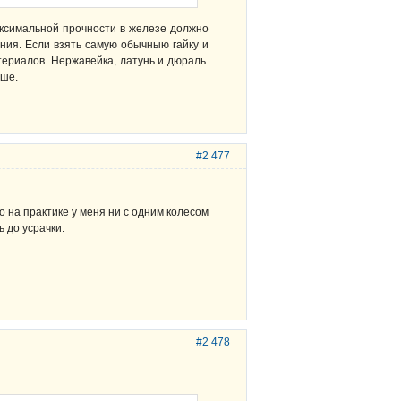
аксимальной прочности в железе должно
ения. Если взять самую обычныю гайку и
териалов. Нержавейка, латунь и дюраль.
ьше.
#2 477
Но на практике у меня ни с одним колесом
 до усрачки.
#2 478