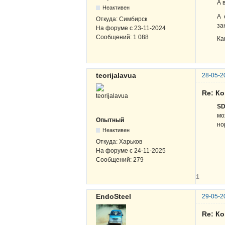
А 
Неактивен
А 
Откуда:
Симбирск
за
На форуме с
23-11-2024
Сообщений:
1 088
Ка
teorijalavua
28-05-2
Re: К
S
мо
Опытный
но
Неактивен
Откуда:
Харьков
На форуме с
24-11-2025
Сообщений:
279
1
EndoSteel
29-05-2
Re: К