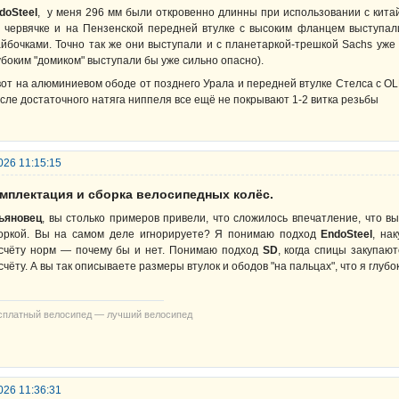
doSteel
, у меня 296 мм были откровенно длинны при использовании с кит
 червячке и на Пензенской передней втулке с высоким фланцем выступа
йбочками. Точно так же они выступали и с планетаркой-трешкой Sachs уже 
убоким "домиком" выступали бы уже сильно опасно).
вот на алюминиевом ободе от позднего Урала и передней втулке Стелса с OL
сле достаточного натяга ниппеля все ещё не покрывают 1-2 витка резьбы
026 11:15:15
омплектация и сборка велосипедных колёс.
ьяновец
, вы столько примеров привели, что сложилось впечатление, что в
оркой. Вы на самом деле игнорируете? Я понимаю подход
EndoSteel
, на
счёту норм — почему бы и нет. Понимаю подход
SD
, когда спицы закупаю
счёту. А вы так описываете размеры втулок и ободов "на пальцах", что я глу
сплатный велосипед — лучший велосипед
026 11:36:31