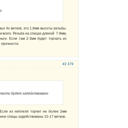
о
мых 4х витков, это 1,6мм высоты резьбы.
м всего. Резьба на спицах длиной 7-9мм,
ьте. Если там 2-3мм будет торчать из
я прочности.
#2 479
й части будет задействовано
. Если из ниппеля торчит не более 2мм
ине спицы задействованы 15-17 витков.