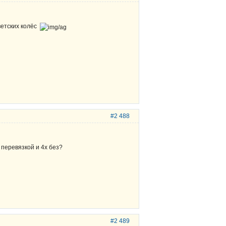
ветских колёс
#2 488
 перевязкой и 4х без?
#2 489