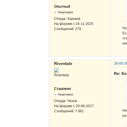
Опытный
Неактивен
Откуда:
Харьков
На форуме с
24-11-2025
Ну
Сообщений:
279
Ес
чт
ни
Riverdale
28-05-2
Re: К
Старожил
Неактивен
Откуда:
Чехов
На форуме с
29-06-2017
Не
Сообщений:
7 981
ре