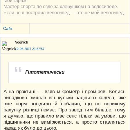
Мой гараж
Мастер спорта по езде за хлебушком на велосипеде.
Если не я построил велосипед — это не мой велосипед.
Сайт
Vognick
12-06-2017 21:57:57
Гипотетически
А на практиці — взяв мікрометр і проміряв. Колись
випадково змішав всі кульки заднього колеса, яке
вже норм поїздило й побачив, що по великому
рахунку різниці немає. Про завод тим більше, тому
я думаю, що правило має сенс тільки за умови, що
підшипники не вимірюються, а просто ставляться
назад як було до цього.