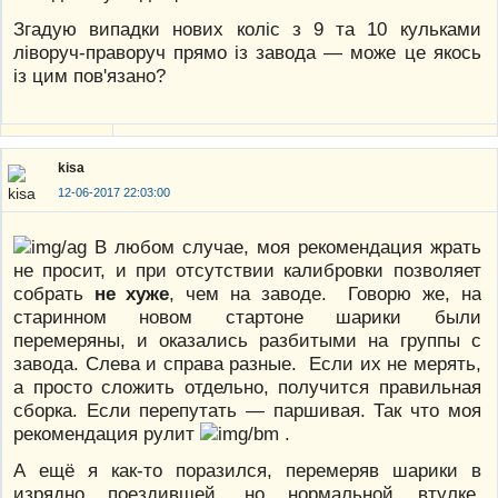
Згадую випадки нових коліс з 9 та 10 кульками
ліворуч-праворуч прямо із завода — може це якось
із цим пов'язано?
kisa
12-06-2017 22:03:00
В любом случае, моя рекомендация жрать
не просит, и при отсутствии калибровки позволяет
собрать
не хуже
, чем на заводе. Говорю же, на
старинном новом стартоне шарики были
перемеряны, и оказались разбитыми на группы с
завода. Слева и справа разные. Если их не мерять,
а просто сложить отдельно, получится правильная
сборка. Если перепутать — паршивая. Так что моя
рекомендация рулит
.
А ещё я как-то поразился, перемеряв шарики в
изрядно поездившей, но нормальной втулке.