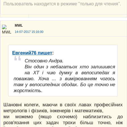
Пользователь находится в режиме "только для чтения".
MWL
14-07-2017 15:16:00
Евгений76 пишет
:
Стосовно Андра.
Він один з небагатьох хто залишився
на ХТ і чию думку в велосипедах я
поважаю. Хоча ... з вимірюванням чогось
там у велосипедних ободах. Бо це точно не
жорсткість.
Шановні колеги, маючи в своїх лавах професійних
метрологів і фізиків, інженерів і математиків,
ми можемо (якщо схочемо) наблизитись до
розв'язання цих задач трохи більш точно, ніж