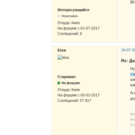
Да
Интересующийся
Неактивен
Откуда:
Киев
На форуме с
01-07-2017
Сообщений:
8
kisa
16-07-2
Re: Д
Ну
ht
Старожил
ши
На форуме
шв
Откуда:
Киев
Я 
На форуме с
05-03-2017
до
Сообщений:
57 927
Мо
Ма
Ес