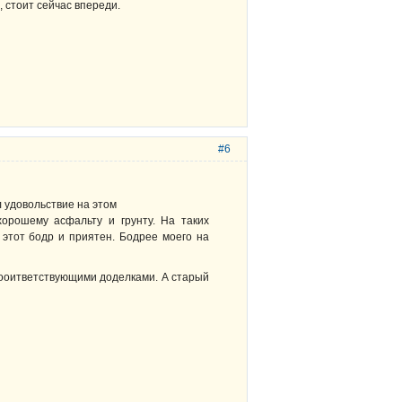
 стоит сейчас впереди.
#6
л удовольствие на этом
орошему асфальту и грунту. На таких
е этот бодр и приятен. Бодрее моего на
 сооитветствующими доделками. А старый