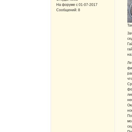
На форуме с
01-07-2017
Сообщений:
8
Та
За
се
Га
га
на
Ле
фи
ра
чт
Ср
фо
ли
не
Ок
но
По
мо
се
По