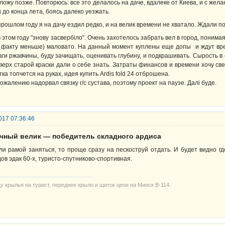
ложу позже. Повторюсь: все это делалось на даче, вдалеке от Киева, и с жел
к до конца лета, боясь далеко уезжать.
прошлом году я на дачу ездил редко, и на велик времени не хватало. Ждали п
в этом году "знову засвербіло". Очень захотелось забрать вел в город, поним
 факту меньше) маловато. На данный момент куплены еще допы и ждут вре
аги ржавчины, буду зачищать, оценивать глубину, и подкрашивать. Сырость в с
верх старой краски дали о себе знать. Затраты финансов и времени хочу све
тка топчется на руках, идея купить Ardis fold 24 отброшена.
сожалению надорвал связку г/с сустава, поэтому проект на паузе. Далі буде.
017 07:36:46
ачный велик — победитель складного ардиса
ли рамой заняться, то проще сразу на пескоструй отдать. И будет видно г
дов эдак 60-х, туристо-спутниково-спортивная.
у крылья на турист, переднее крыло и щиток цепи на Минск В-114.