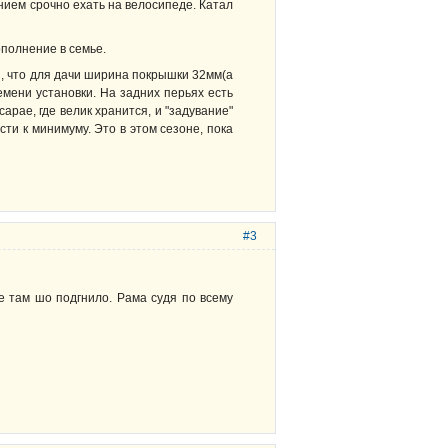
анием срочно ехать на велосипеде. Катал
ополнение в семье.
ая, что для дачи ширина покрышки 32мм(а
мени установки. На задних перьях есть
арае, где велик хранится, и "задувание"
сти к минимуму. Это в этом сезоне, пока
#3
де там шо подгнило. Рама судя по всему