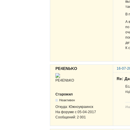
вы
та
В 
А 
по
оч
по
де
К 
PE4ENbKO
16-07-2
Re: Д
Ес
го
Старожил
Неактивен
Откуда:
Южноукраинск
Ищ
На форуме с
05-04-2017
Сообщений:
2 001