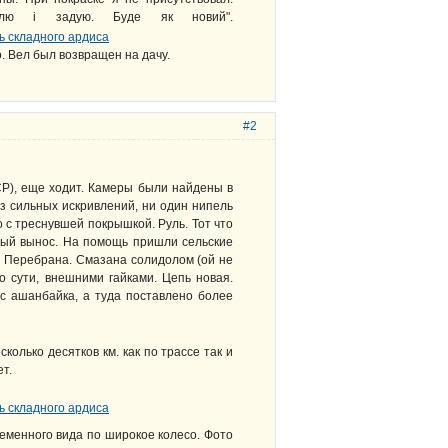
плю і задую. Буде як новий".
. Вел был возвращен на дачу.
#2
Р), еще ходит. Камеры были найдены в
з сильных искривлений, ни один нипель
 с треснувшей покрышкой. Руль. Тот что
рый вынос. На помощь пришли сельские
а. Перебрана. Смазана солидолом (ой не
по сути, внешними гайками. Цепь новая.
с ашанбайка, а туда поставлено более
колько десятков км. как по трассе так и
т.
ременного вида по широкое колесо. Фото