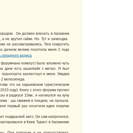
ородом . Он должен влезать в багажник
а не крутил гайки. Но. Тут и загвоздка.
оже не рассматривались. Тяга покрутить
 на дачном велике посетила меня 2 года
ет форумчане помогут) было вложено чуть
на даче есть ашанбайк с метро. Я был
 транспорта захлестнул и меня. Увидев
ь 2 велосипеда.
ому что на харьковском туристическом
2015 году). Книгу с этого форума прочел
азы в радиусе 15км., я наткнулся на кучу
хема : ща смажем и поедем, не прошла.
 меня первый раз посетила идея покупки
ет подкраской авто. Он сам напросился,
портировался в Киев Турист в багажнике
ы. При покраске я не присутствовал.