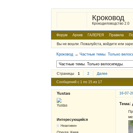
Кроковод
Крокодиловодство 2.0
Форум
Архив
ГАЛЕРЕЯ
Правила
По
Вы не вошли.
Пожалуйста, войдите или заре
Кроковод
→
Частные темы. Только велос
Страницы
1
2
Далее
Сообщений с 1 по 15 из 17
Yustas
16-07-2
Тема:
Пр
ме
Интересующийся
Неактивен
Откуда:
Киев