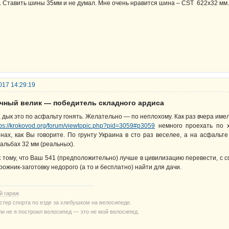
. Ставить шины 35мм и не думал. Мне очень нравится шина – CST 622х32 мм.,
017 14:29:19
ачный велик — победитель складного ардиса
, дык это по асфальту гонять. Желательно — по неплохому. Как раз вчера име
tps://krokovod.org/forum/viewtopic.php?pid=3059#p3059
немного проехать по х
нах, как Вы говорите. По грунту Украина в сто раз веселее, а на асфальт
альбах 32 мм (реальных).
к тому, что Ваш 541 (предположительно) лучше в цивилизацию перевести, с
рожник-заготовку недорого (а то и бесплатно) найти для дачи.
й гараж
стер спорта по езде за хлебушком на велосипеде.
ли не я построил велосипед — это не мой велосипед.