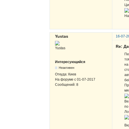
Ц
На
Yustas
16-07-2
Re: Д
Пе
то
Интересующийся
на
Неактивен
ст
Откуда:
Киев
ав
На форуме с
01-07-2017
бе
Сообщений:
8
Пр
мя
Ве
по
Ло
Ви