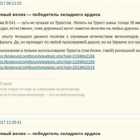
017 08:11:52
ачный велик — победитель складного ардиса
ма В-541 — чуть не лучшая из Туристов. Лепить на Турист шины толще 35 мм 
одах, естественно, тоже дорожных) катит заметно веселее на любых дорогах.
 опыту большого дачного посёлка с огромным количеством велосипедов, 
фальта. Да, он проеждет по любой проезжаемой дороге, но на Украине это пр
назначение и лучшее использование Туриста (тем более, такой) роскошной за
tps://krokovod.org/forum/viewtopic.php?pid=2168#p2168
tps://krokovod.org/forum/viewtopic.php?pid=2169#p2169
tps://krokovod.org/forum/viewtopic.php?pid=2019#p2019
й гараж
стер спорта по езде за хлебушком на велосипеде.
ли не я построил велосипед — это не мой велосипед.
017 11:35:41
ачный велик — победитель складного ардиса