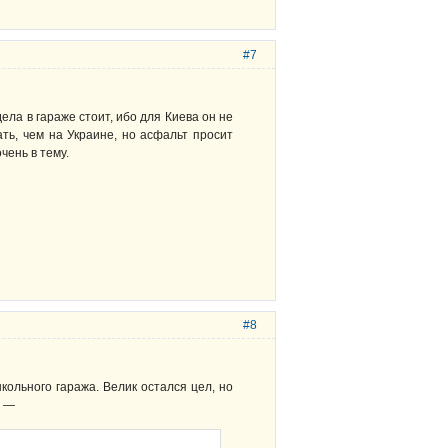
#7
дела в гараже стоит, ибо для Киева он не
ть, чем на Украине, но асфальт просит
чень в тему.
#8
школьного гаража. Велик остался цел, но
—