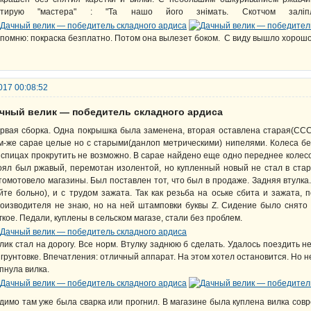
итирую "мастера" : "Та нашо його знімать. Скотчом залі
помню: покраска безплатно. Потом она вылезет боком. С виду вышло хорошо
017 00:08:52
ачный велик — победитель складного ардиса
рвая сборка. Одна покрышка была заменена, вторая оставлена старая(ССС
м-же сарае целые но с старыми(данлоп метрическими) нипелями. Колеса бе
 спицах прокрутить не возможно. В сарае найдено еще одно переднее колесо
оял был ржавый, перемотан изолентой, но купленный новый не стал в ста
томотовело магазины. Был поставлен тот, что был в продаже. Задняя втулк
йте больно), и с трудом зажата. Так как резьба на оське сбита и зажата, 
оизводителя не знаю, но на ней штамповки буквы Z. Сидение было снято 
гкое. Педали, куплены в сельском магазе, стали без проблем.
лик стал на дорогу. Все норм. Втулку заднюю б сделать. Удалось поездить нес
 грунтовке. Впечатления: отличный аппарат. На этом хотел остановится. Но не
пнула вилка.
димо там уже была сварка или прогнил. В магазине была куплена вилка сов