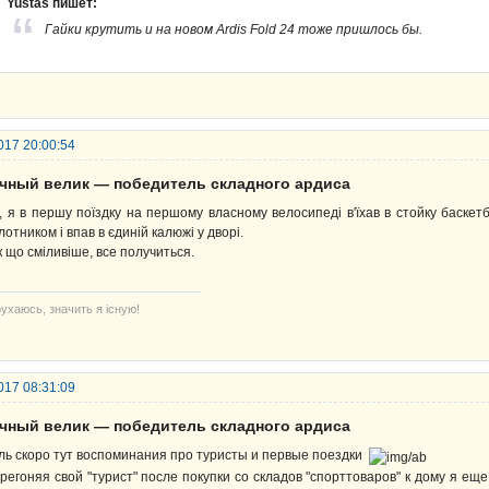
Yustas пишет:
Гайки крутить и на новом Ardis Fold 24 тоже пришлось бы.
017 20:00:54
ачный велик — победитель складного ардиса
, я в першу поїздку на першому власному велосипеді в'їхав в стойку баске
лотником і впав в єдиній калюжі у дворі.
к що сміливіше, все получиться.
ухаюсь, значить я існую!
017 08:31:09
ачный велик — победитель складного ардиса
ль скоро тут воспоминания про туристы и первые поездки
регоняя свой "турист" после покупки со складов "спорттоваров" к дому я еще