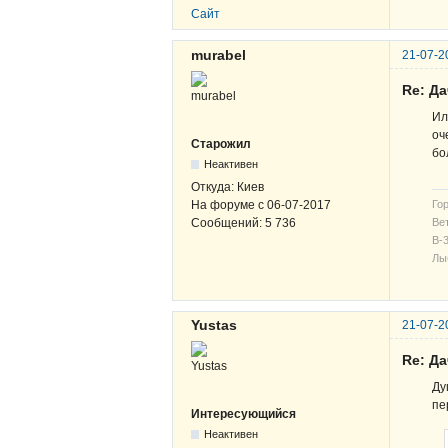
Сайт
murabel
21-07-2
Re: Д
Ил
оч
Старожил
бо
Неактивен
Откуда:
Киев
На форуме с
06-07-2017
Гор
Сообщений:
5 736
Вет
В-3
Лы
Yustas
21-07-2
Re: Д
Ду
пе
Интересующийся
Неактивен