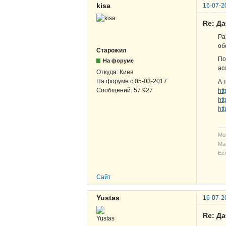
kisa
16-07-2
Re: Д
Ра
об
Старожил
По
На форуме
ас
Откуда:
Киев
На форуме с
05-03-2017
А 
Сообщений:
57 927
ht
ht
ht
Мо
Ма
Ес
Сайт
Yustas
16-07-2
Re: Д