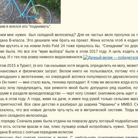
ким я взялся его "поднимать".
чем мне нужен был складной велосипед? Для не частых вело прогулок за г
дана В-класса. Это дешевле чем брать на прокат. Жена хотела чтоб я ездил, 
йки крутить и на новом Ardis Fold 24 тоже пришлось бы. "Складники" по дор
йки была. Но все эти "муки выбора" были в этом 2017 году. А цель ездить
зад. И с тех пор ровер немного видоизменился.
том 2015 в Турист, (я его так называю хотя модель определить не могу, мож
нансовых и физических затрат. Велом никто не пользовался, потому что 
внодушен к велотехнике, но очередной всплеск популярности двухколесного
о Он гниет — мне стало жаль, техника пропадает. К тому же веселее когда ест
азу хочу предупредить, при ремонте мной было допущено ряд ошибок, пот
руме в разделе крокодиловодство — черт ногу сломит. (напомню речь идет о 
шь в этом году. А тогда, живя на даче, и имея под рукой только сельские маг
приятностей. Все свое детство я разбирал до шарика "Украины" и ММВЗ. С
азалось, что все новые детали чуть-чуть не в метрической системе. Тогда
вого складного велосипеда.
 порядку. Сначала рама была отдана на покраску другу, который подрабатыва
л есть остатки краски и лак, плюс пульвер новый испробовать нужно. Транс
дана В-клсса с снятым передним колесом.
крашен без снятия каретки и вилки. С небольшим ошкуриванием ржавчин