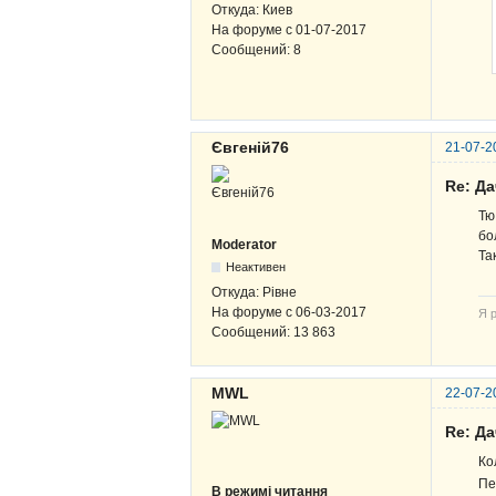
Откуда:
Киев
На форуме с
01-07-2017
Сообщений:
8
Євгеній76
21-07-2
Re: Д
Тю
бо
Moderator
Та
Неактивен
Откуда:
Рівне
На форуме с
06-03-2017
Я р
Сообщений:
13 863
MWL
22-07-2
Re: Д
Ко
Пе
В режимі читання