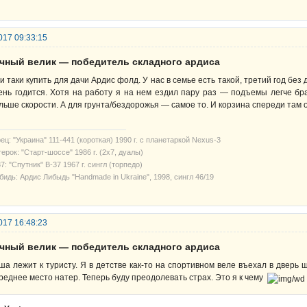
017 09:33:15
ачный велик — победитель складного ардиса
и таки купить для дачи Ардис фолд. У нас в семье есть такой, третий год без 
ень годится. Хотя на работу я на нем ездил пару раз — подъемы легче бра
льше скорости. А для грунта/бездорожья — самое то. И корзина спереди там о
ец: "Украина" 111-441 (короткая) 1990 г. с планетаркой Nexus-3
ерок: "Старт-шоссе" 1986 г. (2х7, дуалы)
7: "Спутник" В-37 1967 г. сингл (торпедо)
бидь: Ардис Либыдь "Handmade in Ukraine", 1998, сингл 46/19
017 16:48:23
ачный велик — победитель складного ардиса
ша лежит к туристу. Я в детстве как-то на спортивном веле въехал в дверь 
реднее место натер. Теперь буду преодолевать страх. Это я к чему