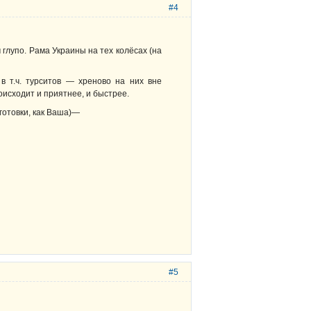
#4
глупо. Рама Украины на тех колёсах (на
в т.ч. турситов — хреново на них вне
оисходит и приятнее, и быстрее.
готовки, как Ваша)—
#5