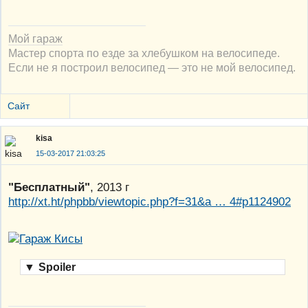
Мой гараж
Мастер спорта по езде за хлебушком на велосипеде.
Если не я построил велосипед — это не мой велосипед.
Сайт
kisa
15-03-2017 21:03:25
"Бесплатный"
, 2013 г
http://xt.ht/phpbb/viewtopic.php?f=31&a … 4#p1124902
▼
Spoiler