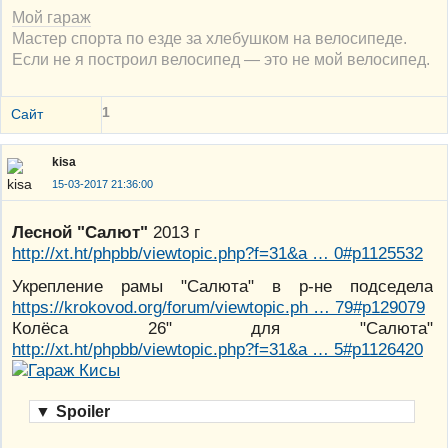
Мой гараж
Мастер спорта по езде за хлебушком на велосипеде.
Если не я построил велосипед — это не мой велосипед.
1
Сайт
kisa
15-03-2017 21:36:00
Лесной "Салют"
2013 г
http://xt.ht/phpbb/viewtopic.php?f=31&a … 0#p1125532
Укрепление рамы "Салюта" в р-не подседела
https://krokovod.org/forum/viewtopic.ph … 79#p129079
Колёса 26" для "Салюта"
http://xt.ht/phpbb/viewtopic.php?f=31&a … 5#p1126420
▼
Spoiler