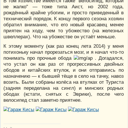
В том хозяйстве имеется также "велосипед, который
не жалко" — тоже типа Аист, но 2002 года,
рождённый крайне убогим, и просто приведенный в
технический порядок. К концу первого сезона хозяин
обратил внимание, что его новый красавец менее
приятен на ходу, чем то убожество (на железных
швеллерах). Что на убожестве он устаёт меньше.
К этому моменту (как раз конец лета 2014) у меня
потихоньку начал прорезаться мозг, и я начал что-то
понимать про прочные обода
. Догадался,
что устал он как раз от прогрессивных двойных
ободов и китайских втулок, и они отправиись по
назначению — к бывшей тёще в село на тачку, навоз
возить. Были собраны колёса на втулках от Туриста
(задняя переделана на сингл) и минских родных
ободах (кстати, снятых с Эврики), после чего
велосипед стал заметно приятнее.