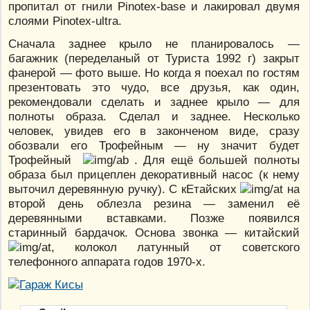
пропитал от гнили Pinotex-base и лакировал двумя
слоями Pinotex-ultra.
Сначала заднее крыло не планировалось —
багажник (переделаный от Туриста 1992 г) закрыт
фанерой — фото выше. Но когда я поехал по гостям
презентовать это чудо, все друзья, как один,
рекомендовали сделать и заднее крыло — для
полноты образа. Сделал и заднее. Несколько
человек, увидев его в законченом виде, сразу
обозвали его Трофейным — ну значит будет
Трофейный
. Для ещё большей полноты
образа был прицеплен декоративный насос (к нему
выточил деревянную ручку). С кЕтайских
на
второй день облезла резина — заменил её
деревянными вставками. Позже появился
старинный бардачок. Основа звонка — китайский
, колокол латунный от советского
телефонного аппарата годов 1970-х.