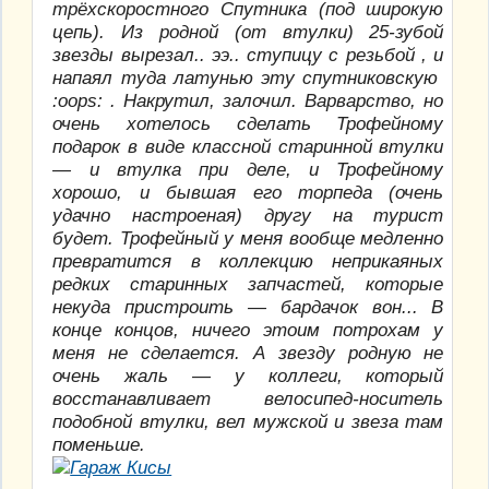
трёхскоростного Спутника (под широкую
цепь). Из родной (от втулки) 25-зубой
звезды вырезал.. ээ.. ступицу с резьбой , и
напаял туда латунью эту спутниковскую
:oops: . Накрутил, залочил. Варварство, но
очень хотелось сделать Трофейному
подарок в виде классной старинной втулки
— и втулка при деле, и Трофейному
хорошо, и бывшая его торпеда (очень
удачно настроеная) другу на турист
будет. Трофейный у меня вообще медленно
превратится в коллекцию неприкаяных
редких старинных запчастей, которые
некуда пристроить — бардачок вон... В
конце концов, ничего этоим потрохам у
меня не сделается. А звезду родную не
очень жаль — у коллеги, который
восстанавливает велосипед-носитель
подобной втулки, вел мужской и звеза там
поменьше.