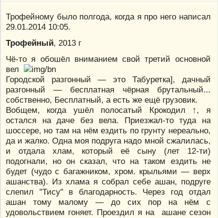
Трофейному было полгода, когда я про него написал
29.01.2014 10:05.
Трофейный
, 2013 г
Чё-то я обошёл вниманием свой третий основной
вел
Городской разгонный — это Табуретка], дачный
разгонный — бесплатная чёрная брутальный...
собственно, Бесплатный, а есть же ещё грузовик.
Вобщем, когда ушёл полосатый Крокодил ↑, я
остался на даче без вела. Приезжал-то туда на
шоссере, но там на нём ездить по грунту нереально,
да и жалко. Одна моя подруга надо мной сжалилась,
и отдала хлам, который её сыну (лет 12-ти)
подогнали, но он сказал, что на таком ездить не
будет (чудо с багажником, хром. крыльями — верх
ашанства). Из хлама я собрал себе ашан, подруге
слепил "Тису" в благодарность. Через год отдал
ашан тому малому — до сих пор на нём с
удовольствием гоняет. Проездил я на ашане сезон