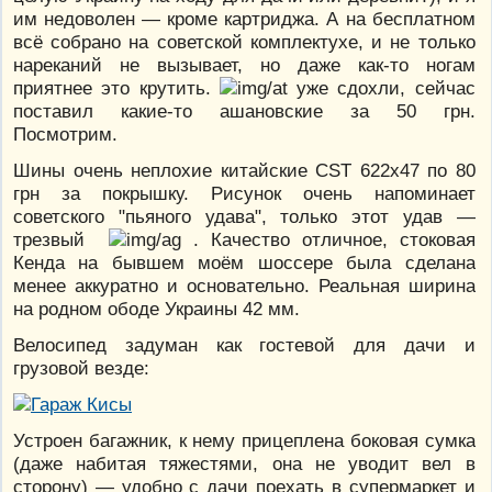
им недоволен — кроме картриджа. А на бесплатном
всё собрано на советской комплектухе, и не только
нареканий не вызывает, но даже как-то ногам
приятнее это крутить.
уже сдохли, сейчас
поставил какие-то ашановские за 50 грн.
Посмотрим.
Шины очень неплохие китайские CST 622х47 по 80
грн за покрышку. Рисунок очень напоминает
советского "пьяного удава", только этот удав —
трезвый
. Качество отличное, стоковая
Кенда на бывшем моём шоссере была сделана
менее аккуратно и основательно. Реальная ширина
на родном ободе Украины 42 мм.
Велосипед задуман как гостевой для дачи и
грузовой везде:
Устроен багажник, к нему прицеплена боковая сумка
(даже набитая тяжестями, она не уводит вел в
сторону) — удобно с дачи поехать в супермаркет и