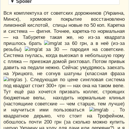
▼
Spoiler
Вся комплектуха от советских дорожников (Украина,
Минск), хромовое покрытие восстановлено
лимонной кислотой, спицы новые по 50 коп. Каретка
и система — фигня. Точнее, каретка-то нормальная
— на Табуретке такая же, но из-за квадрата
пришлось брать
за 60 грн, а в неё (из-за
резьбы)
за 30 — пародия на советские.
Система гнулась, когда выезжал в небольшую горку
с пляжа — приезжая домой рихтовал. Потом привык
давить на педали нежно. Сейчас умудряюсь заехать
на Урицкого, не согнув шатуны (классная фраза
). Следующая по цене сингловая система
под квадрат стоит 300+ грн — нах она на таком веле.
Тут ещё раз хочется призвать коллег, строящих
бюджетные велы, находить нормальные клинья
(настоящиие советские — чем старше, тем лучше)
и научиться ими пользоваться
. То
квадратное дерьмо, что стоит на Трофейном,
обошлось почти 200 грн (за сколько можно купить
целую Украину на ходу для дачи или деревни?), и я