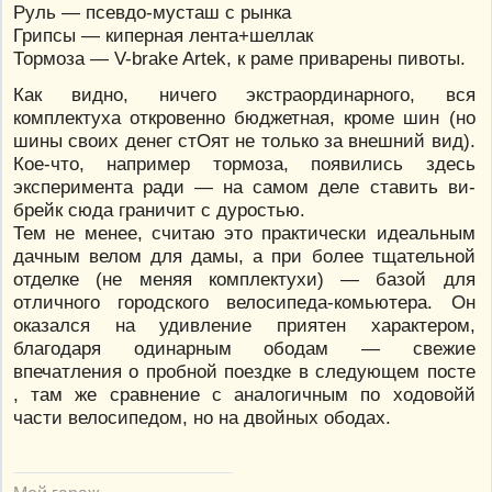
Руль — псевдо-мусташ с рынка
Грипсы — киперная лента+шеллак
Тормоза — V-brake Artek, к раме приварены пивоты.
Как видно, ничего экстраординарного, вся
комплектуха откровенно бюджетная, кроме шин (но
шины своих денег стОят не только за внешний вид).
Кое-что, например тормоза, появились здесь
эксперимента ради — на самом деле ставить ви-
брейк сюда граничит с дуростью.
Тем не менее, считаю это практически идеальным
дачным велом для дамы, а при более тщательной
отделке (не меняя комплектухи) — базой для
отличного городского велосипеда-комьютера. Он
оказался на удивление приятен характером,
благодаря одинарным ободам — свежие
впечатления о пробной поездке в следующем посте
, там же сравнение с аналогичным по ходовойй
части велосипедом, но на двойных ободах.