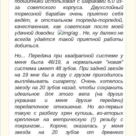
подшипники использовал с шариками 6,0 из-
за советского корпуса. Двухслойный
тормозной барабан очень приятно себя
ведёт, в отстальном торпеда-торпедой,
качественная, как советская после моей
удачной доводки
. Не, ну далеко не
всегда удаётся такой приятной работы
добиться.
Но... Передача при квадратной системе у
меня была 46/19, а нормальная "новая"
система имеет 48 зубов. При задней звезде
на 19 мне бы в гору с грузом приходилось
выплёвывать сигарету. Очень хотелось
звезду на 20 зубов назад, чтобы сохранить
идеальное для этого вела (на других
украинах и меня другие передачи)
передаточное отношение. Но во-первых
такую с разбегу хрен купишь, во-вторых
крепление на метрическую (!) резьбу с
локрингом... Короче, оказалась у меня
звезда на 20 зубов от древнего