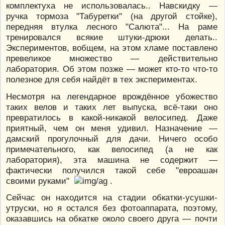
комплектуха не использовалась.. Навскидку —
ручка тормоза "Табуретки" (на другой стойке),
передняя втулка лесного "Салюта"... На раме
тренировался всякие штуки-дрюки делать..
Экспериментов, вобщем, на этом хламе поставлено
превеликое множество — действительно
лаборатория. Об этом позже — может кто-то что-то
полезное для себя найдёт в тех экспериментах.
Несмотря на легендарное врождённое убожество
таких велов и таких лет выпуска, всё-таки оно
превратилось в какой-никакой велосипед. Даже
приятный, чем он меня удивил. Назначение —
дамский прогулочный для дачи. Ничего особо
примечательного, как велосипед (а не как
лаборатория), эта машина не содержит —
фактически получился такой себе "евроашан
своими руками"
.
Сейчас он находится на стадии обкатки-усушки-
утруски, но я остался без фотоаппарата, поэтому,
оказавшись на обкатке около своего друга — почти