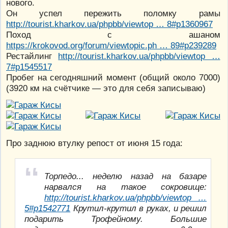
нового.
Он успел пережить поломку рамы
http://tourist.kharkov.ua/phpbb/viewtop … 8#p1360967
Поход с ашаном
https://krokovod.org/forum/viewtopic.ph … 89#p239289
Рестайлинг
http://tourist.kharkov.ua/phpbb/viewtop …
7#p1545517
Пробег на сегодняшний момент (общий около 7000)
(3920 км на счётчике — это для себя записываю)
Про заднюю втулку репост от июня 15 года:
Торпедо... неделю назад на базаре
нарвался на такое сокровище:
http://tourist.kharkov.ua/phpbb/viewtop …
5#p1542771
Крутил-крутил в руках, и решил
подарить Трофейному. Большие