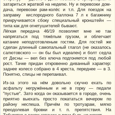
затариться жратвой на неделю. Ну и перевозки дом-
дача, перевозки рам-колёс и т.п. Для поездок на
заправку кислородного баллона 7 л к багажнику
прикручивается сбоку специальный кронштейн —
типа как для огнетушителей бывают.
Лёгкая передача 46/19 позволяет мне не так
напрягаться под тяжёлым грузом, и облегчает
катание неподготовленым гостям. Для гостей же
сделан длинный самопальный глагол (не оказалось
салютовского — он бы был идеален) и болт седла
от Десны — вел без ключа подгоняется под любой
рост. Тачке придан откровенно диванный характер:
заднее колесо собрано в 4 креста, переднее — в 3.
Понятно, спицы не перепаивал.
Из-за этого на нём довольно скучно ехать по
асфальту негружённым и не в горку — педали
"пустые". Зато когда он оказывается в городе, очень
приятно выехать просто покататься вечером по
району неспеша. Причём по тротуарам, мягко
преодолевая бровки и т. п. препятствия. На