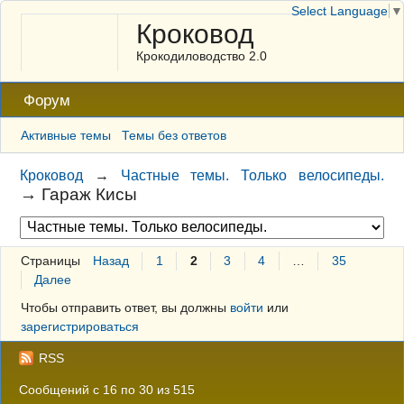
Select Language
▼
Кроковод
Крокодиловодство 2.0
Форум
Активные темы
Темы без ответов
Кроковод
→
Частные темы. Только велосипеды.
→
Гараж Кисы
Страницы
Назад
1
2
3
4
…
35
Далее
Чтобы отправить ответ, вы должны
войти
или
зарегистрироваться
RSS
Сообщений с 16 по 30 из 515