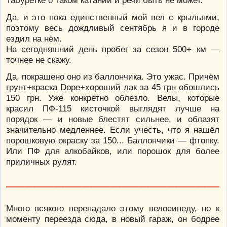
Табуретке о таком катании и речи быть не может.
Да, и это пока единственный мой вел с крыльями,
поэтому весь дождливый сентябрь я и в городе
ездил на нём.
На сегодняшний день пробег за сезон 500+ км —
точнее не скажу.
Да, покрашено оно из баллончика. Это ужас. Причём
грунт+краска Dope+хороший лак за 45 грн обошлись
150 грн. Уже конкретно облезло. Велы, которые
красил ПФ-115 кисточкой выглядят лучше на
порядок — и новые блестят сильнее, и облазят
значительно медленнее. Если учесть, что я нашёл
порошковую окраску за 150... Баллончики — фтопку.
Или ПФ для алкобайков, или порошок для более
приличных рулят.
_______________________________
Много всякого перепадало этому велосипеду, но к
моменту переезда сюда, в новый гараж, он бодрее