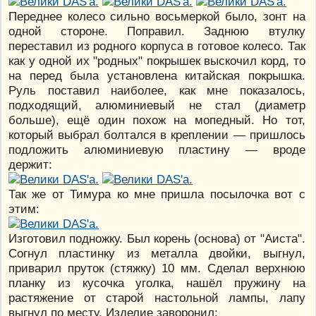
Переднее колесо сильно восьмеркой было, зонт на
одной стороне. Поправил. Заднюю втулку
переставил из родного корпуса в готовое колесо. Так
как у одной их "родных" покрышек выскочил корд, то
на перед была установлена китайская покрышка.
Руль поставил наиболее, как мне показалось,
подходящий, алюминиевый не стал (диаметр
больше), ещё один похож на мопедный. Но тот,
который выбрал болтался в креплении — пришлось
подложить алюминиевую пластину — вроде
держит:
Так же от Тимура ко мне пришла посылочка вот с
этим:
Изготовил подножку. Был корень (основа) от "Аиста".
Согнул пластинку из металла двойки, выгнул,
приварил пруток (стяжку) 10 мм. Сделал верхнюю
планку из кусочка уголка, нашёл пружину на
растяжение от старой настольной лампы, лапу
выгнул по месту. Изделие заворонил: