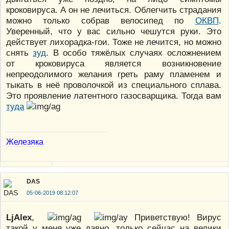
кроковируса. А он не лечиться. Облегчить страдания
можно только собрав велосипед по
ОКВП
.
Уверенный, что у вас сильно чешутся руки. Это
действует лихорадка-гои. Тоже не лечится, но можно
снять
зуд
. В особо тяжёлых случаях осложнением
от кроковируса является возникновение
непреодолимого желания греть раму пламенем и
тыкать в неё проволочкой из специального сплава.
Это проявление латентного газосварщика. Тогда вам
туда
Железяка
DAS
05-06-2019 08:12:07
LjAlex
,
Приветствую! Вирус
такой у меня уже давно, только сейчас на велики