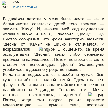
DAS
05-06-2019 07:42:40
В далёком детстве у меня была мечта — как и
большинства советских детей того времени —
заиметь "Каму". И, наконец, мой дед осуществил
желание внука и на ДР подарил "Десну". Внук
быстро сообразил, что кроме некоторых нюансов,
"Десна" от "Камы" не шибко и отличается. И
возрадовался!
В общем-то, за время
эксплуатации "Десны", каких либо серьёзных
проблем не наблюдалось. Потом, повзрослев, как-то
отошёл от велосипедов, "Десна" благополучно
угробилась в деревне у родственников...
Когда начал подростать сын, особо не думаю, был
куплен китаёз со складной рамой. Сделал на него
фару с габаритом из пары китайских же копеешных
налобников на 7 диодов. Поставил комп. Мечта
детства — светотехника, спидометр!
Потом, когда сын подрос, решил провести
модернизацию — крылья снял, поставил