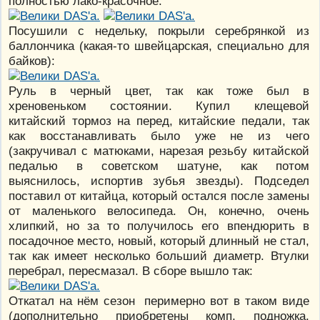
полностью лако-красочное:
Посушили с недельку, покрыли серебрянкой из
баллончика (какая-то швейцарская, специально для
байков):
Руль в черный цвет, так как тоже был в
хреновеньком состоянии. Купил клещевой
китайский тормоз на перед, китайские педали, так
как восстанавливать было уже не из чего
(закручивал с матюками, нарезая резьбу китайской
педалью в советском шатуне, как потом
выяснилось, испортив зубья звезды). Подседел
поставил от китайца, который остался после замены
от маленького велосипеда. Он, конечно, очень
хлипкий, но за то получилось его впендюрить в
посадочное место, новый, который длинный не стал,
так как имеет несколько больший диаметр. Втулки
перебрал, пересмазал. В сборе вышло так:
Откатал на нём сезон перимерно вот в таком виде
(дополнительно приобретены комп, подножка,