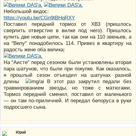
Небольшой видос:
https://youtu.be/CGn9tBHqRXY
Поставил передний тормоз от ХВЗ (пришлось
сверлить отверстие в вилке под него). Пришлось
купить две новые цепи, так как они на 110 звеньев, а
на "Велу" понадобилось 114. Привез в квартиру на
радость жене оба велика:
На "Аисте" перед сезоном были установлены вторая
пара шатунов, что были при покупке. Как оказалось,
я прошлый сезон отъездил на шатунах разной
длины
В этот раз закрутил педали без
травмированием звезды, но тоже с матюгами.
Тормоз передний сменил, поставил от маленького
— он там по-приличней. И передал белоруса в руки
подросшего сына.
Юрий