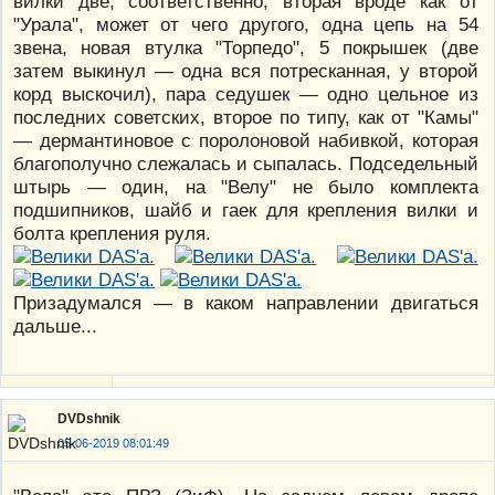
вилки две, соответственно, вторая вроде как от
"Урала", может от чего другого, одна цепь на 54
звена, новая втулка "Торпедо", 5 покрышек (две
затем выкинул — одна вся потресканная, у второй
корд выскочил), пара седушек — одно цельное из
последних советских, второе по типу, как от "Камы"
— дермантиновое с поролоновой набивкой, которая
благополучно слежалась и сыпалась. Подседельный
штырь — один, на "Велу" не было комплекта
подшипников, шайб и гаек для крепления вилки и
болта крепления руля.
Призадумался — в каком направлении двигаться
дальше...
DVDshnik
05-06-2019 08:01:49