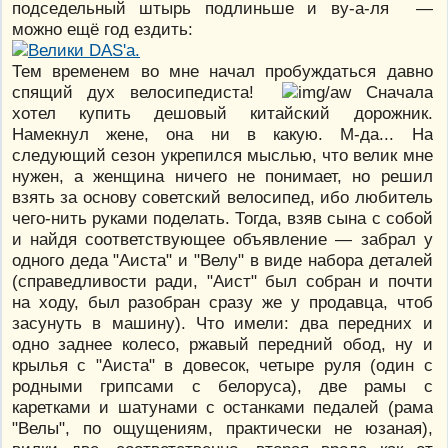
подседельный штырь подлиньше и ву-а-ля —
можно ещё год ездить:
Тем временем во мне начал пробуждаться давно
спящий дух велосипедиста!
Сначала
хотел купить дешовый китайский дорожник.
Намекнул жене, она ни в какую. М-да... На
следующий сезон укрепился мыслью, что велик мне
нужен, а женщина ничего не понимает, но решил
взять за основу советский велосипед, ибо любитель
чего-нить руками поделать. Тогда, взяв сына с собой
и найдя соответствующее объявление — забрал у
одного деда "Аиста" и "Велу" в виде набора деталей
(справедливости ради, "Аист" был собран и почти
на ходу, был разобран сразу же у продавца, чтоб
засунуть в машину). Что имели: два передних и
одно заднее колесо, ржавый передний обод, ну и
крылья с "Аиста" в довесок, четыре руля (один с
родными грипсами с белоруса), две рамы с
каретками и шатунами с останками педалей (рама
"Велы", по ощущениям, практически не юзаная),