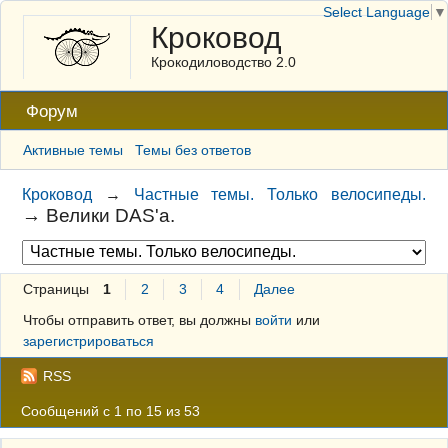
Select Language
▼
Кроковод
Крокодиловодство 2.0
Форум
Активные темы
Темы без ответов
Кроковод
→
Частные темы. Только велосипеды.
→
Велики DAS'а.
Страницы
1
2
3
4
Далее
Чтобы отправить ответ, вы должны
войти
или
зарегистрироваться
RSS
Сообщений с 1 по 15 из 53