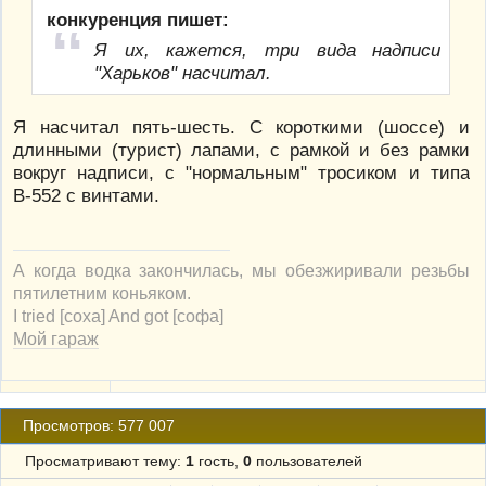
конкуренция пишет:
Я их, кажется, три вида надписи
"Харьков" насчитал.
Я насчитал пять-шесть. С короткими (шоссе) и
длинными (турист) лапами, с рамкой и без рамки
вокруг надписи, с "нормальным" тросиком и типа
В-552 с винтами.
А когда водка закончилась, мы обезжиривали резьбы
пятилетним коньяком.
I tried [соха] And got [софа]
Мой гараж
Просмотров: 577 007
Просматривают тему:
1
гость,
0
пользователей