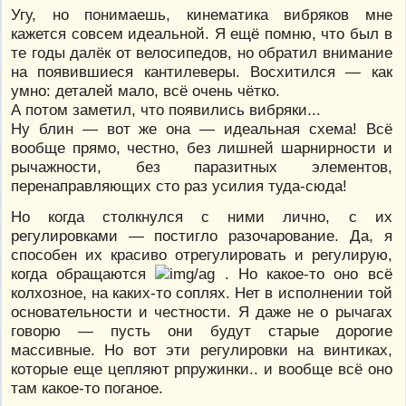
Угу, но понимаешь, кинематика вибряков мне
кажется совсем идеальной. Я ещё помню, что был в
те годы далёк от велосипедов, но обратил внимание
на появившиеся кантилеверы. Восхитился — как
умно: деталей мало, всё очень чётко.
А потом заметил, что появились вибряки...
Ну блин — вот же она — идеальная схема! Всё
вообще прямо, честно, без лишней шарнирности и
рычажности, без паразитных элементов,
перенаправляющих сто раз усилия туда-сюда!
Но когда столкнулся с ними лично, с их
регулировками — постигло разочарование. Да, я
способен их красиво отрегулировать и регулирую,
когда обращаются
. Но какое-то оно всё
колхозное, на каких-то соплях. Нет в исполнении той
основательности и честности. Я даже не о рычагах
говорю — пусть они будут старые дорогие
массивные. Но вот эти регулировки на винтиках,
которые еще цепляют рпружинки.. и вообще всё оно
там какое-то поганое.