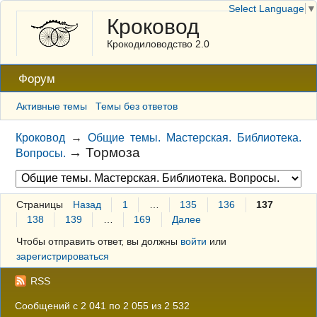
Select Language
▼
Кроковод
Крокодиловодство 2.0
Форум
Активные темы
Темы без ответов
Кроковод
→
Общие темы. Мастерская. Библиотека.
→
Тормоза
Вопросы.
Страницы
Назад
1
…
135
136
137
138
139
…
169
Далее
Чтобы отправить ответ, вы должны
войти
или
зарегистрироваться
RSS
Сообщений с 2 041 по 2 055 из 2 532