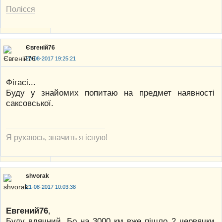
Полісся
Євгеній76
20-08-2017 19:25:21
Фігасі...
Буду у знайомих попитаю на предмет наявності
саксовської.
Я рухаюсь, значить я існую!
shvorak
21-08-2017 10:03:38
Евгений76
,
Буду вдячний. Бо на 3000 км вже пішло 2 червячки