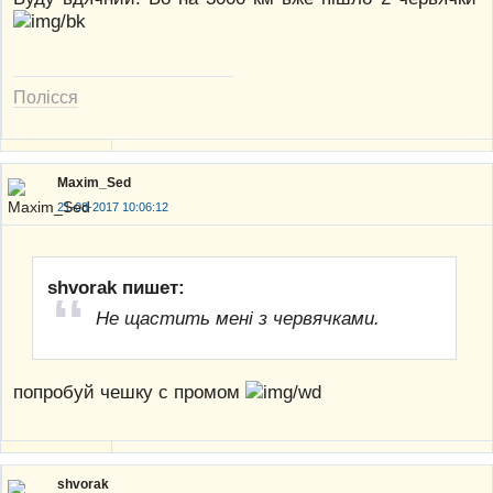
Полісся
Maxim_Sed
21-08-2017 10:06:12
shvorak пишет:
Не щастить мені з червячками.
попробуй чешку с промом
shvorak