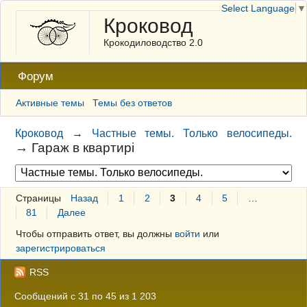
Select Language
▼
Кроковод
Крокодиловодство 2.0
Форум
Активные темы
Темы без ответов
Кроковод
→
Частные темы. Только велосипеды.
→
Гараж в квартирі
Страницы
Назад
1
2
3
4
5
…
81
Далее
Чтобы отправить ответ, вы должны
войти
или
зарегистрироваться
RSS
Сообщений с 31 по 45 из 1 203