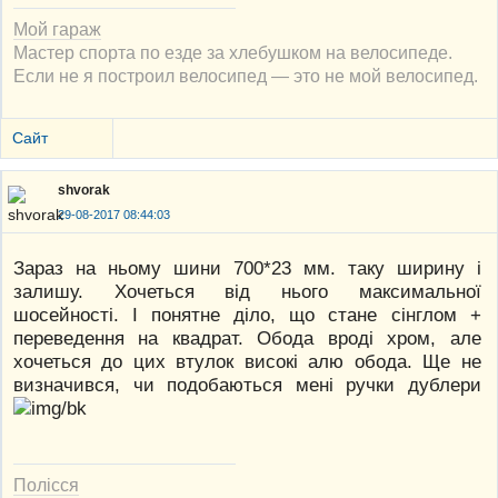
Мой гараж
Мастер спорта по езде за хлебушком на велосипеде.
Если не я построил велосипед — это не мой велосипед.
Сайт
shvorak
29-08-2017 08:44:03
Зараз на ньому шини 700*23 мм. таку ширину і
залишу. Хочеться від нього максимальної
шосейності. І понятне діло, що стане сінглом +
переведення на квадрат. Обода вроді хром, але
хочеться до цих втулок високі алю обода. Ще не
визначився, чи подобаються мені ручки дублери
Полісся