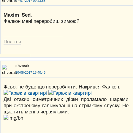
07-07-2017 09:23:58
Maxim_Sed
,
Фалкон мені переробиш зимою?
Полісся
shvorak
20-08-2017 18:40:46
Фсьо, не буде що переробляти. Накрився Фалкон.
Дві отаких симетричних дірки проламало шарами
при екстреному гальмуванні на стрімкому спуску. Не
щастить мені з червячками.