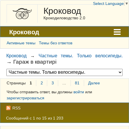
Select Language
▼
Кроковод
Крокодиловодство 2.0
Кроковод
Форум
Активные темы
Темы без ответов
Архив
Кроковод
→
Частные темы. Только велосипеды.
→
Гараж в квартирі
ГАЛЕРЕЯ
Правила
Страницы
1
2
3
…
81
Далее
Поиск
Чтобы отправить ответ, вы должны
войти
или
Регистрация
зарегистрироваться
Вход
RSS
Сообщений с 1 по 15 из 1 203