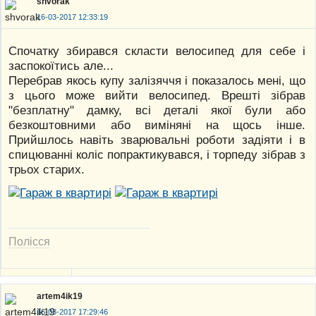
shvorak
16-03-2017 12:33:19
Спочатку збирався скласти велосипед для себе і
заспокоїтись але...
Перебрав якось купу залізяччя і показалось мені, що
з цього може вийти велосипед. Врешті зібрав
"безплатну" дамку, всі деталі якої були або
безкоштовними або виміняні на щось інше.
Прийшлось навіть зварювальні роботи задіяти і в
спицюванні коліс попрактикувався, і торпеду зібрав з
трьох старих.
Полісся
artem4ik19
16-03-2017 17:29:46