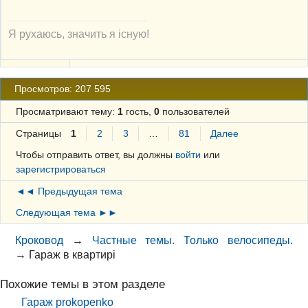
Я рухаюсь, значить я існую!
Просмотров: 207 595
Просматривают тему:
1
гость,
0
пользователей
Страницы
1
2
3
…
81
Далее
Чтобы отправить ответ, вы должны
войти
или
зарегистрироваться
◄◄ Предыдущая тема
Следующая тема ►►
Кроковод
→
Частные темы. Только велосипеды.
→
Гараж в квартирі
Похожие темы в этом разделе
Гараж prokopenko