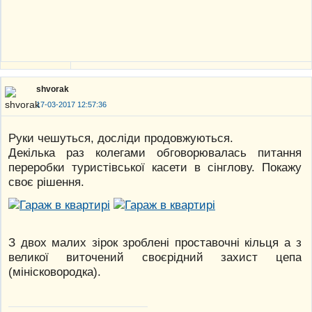
shvorak
17-03-2017 12:57:36
Руки чешуться, досліди продовжуються.
Декілька раз колегами обговорювалась питання
переробки туристівської касети в сінглову. Покажу
своє рішення.
З двох малих зірок зроблені проставочні кільця а з
великої виточений своєрідний захист цепа
(мінісковородка).