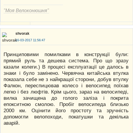
"Моя Велоконюшня"
shvorak
16-03-2017 11:56:47
Принциповими помилками в конструкції були:
прямий руль та дешева система. Про що зразу
казали колеги.) В процесі експлуатації це далось в
знаки і було замінено. Червячна китайська втулка
показала себе не з найкращої сторони, добув втулку
Фалкон, переспицював колесо і велосипед поїхав
легко і без люфтів. Крім цього, зараз на велосипеді,
вилка зачищена до голого заліза і покрита
епокситною смолою. Пробіг велосипеда близько
2000 км. Оцінити його простоту та зручність
допомогли велопоходи, покатушки та декілька
аварій.