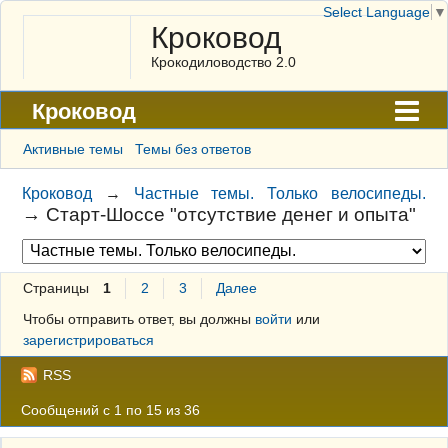
Select Language
▼
Кроковод
Крокодиловодство 2.0
Кроковод
Форум
Активные темы
Темы без ответов
Архив
Кроковод
→
Частные темы. Только велосипеды.
→
Старт-Шоссе "отсутствие денег и опыта"
ГАЛЕРЕЯ
Правила
Страницы
1
2
3
Далее
Поиск
Чтобы отправить ответ, вы должны
войти
или
Регистрация
зарегистрироваться
Вход
RSS
Сообщений с 1 по 15 из 36