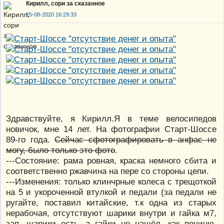
Кирилл, сори за сказанное
25-08-2020 16:29:33
Здравствуйте, я Кирилл.Я в теме велосипедов
новичок, мне 14 лет. На фотографии Старт-Шоссе
89-го года.
Сейчас сфотографировать в анфас не
могу, было только это фото
.
---Состояние: рама ровная, краска немного сбита и
соответственно ржавчина на пере со стороны цепи.
---Изменения: только клинчрные колеса с трещоткой
на 5 и укороченной втулкой и педали (за педали не
ругайте, поставил китайские, т.к одна из старых
нерабочая, отсутствуют шарики внутри и гайка м7,
зап. шарики есть, а гайки не нашёл, как починю,