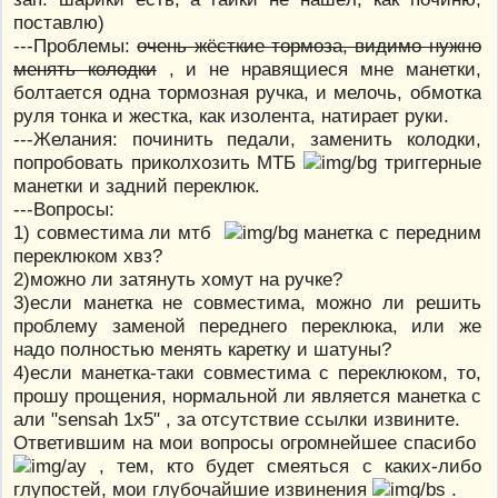
поставлю)
---Проблемы:
очень жёсткие тормоза, видимо нужно
менять колодки
, и не нравящиеся мне манетки,
болтается одна тормозная ручка, и мелочь, обмотка
руля тонка и жестка, как изолента, натирает руки.
---Желания: починить педали, заменить колодки,
попробовать приколхозить МТБ
триггерные
манетки и задний переклюк.
---Вопросы:
1) совместима ли мтб
манетка с передним
переклюком хвз?
2)можно ли затянуть хомут на ручке?
3)если манетка не совместима, можно ли решить
проблему заменой переднего переклюка, или же
надо полностью менять каретку и шатуны?
4)если манетка-таки совместима с переклюком, то,
прошу прощения, нормальной ли является манетка с
али "sensah 1x5" , за отсутствие ссылки извините.
Ответившим на мои вопросы огромнейшее спасибо
, тем, кто будет смеяться с каких-либо
глупостей, мои глубочайшие извинения
.