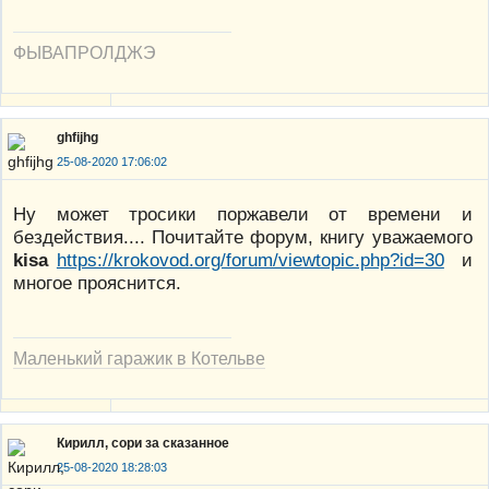
ФЫВАПРОЛДЖЭ
ghfijhg
25-08-2020 17:06:02
Ну может тросики поржавели от времени и
бездействия.... Почитайте форум, книгу уважаемого
kisa
https://krokovod.org/forum/viewtopic.php?id=30
и
многое прояснится.
Маленький гаражик в Котельве
Кирилл, сори за сказанное
25-08-2020 18:28:03