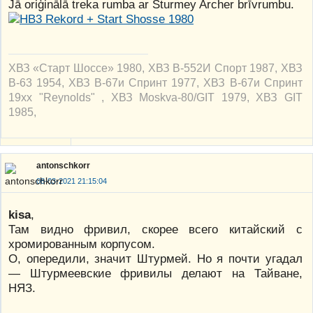
Jā oriģinālā treka rumba ar Sturmey Archer brīvrumbu.
ХВЗ «Старт Шоссе» 1980, ХВЗ В-552И Спорт 1987, ХВЗ
В-63 1954, ХВЗ В-67и Спринт 1977, ХВЗ В-67и Спринт
19xx "Reynolds" , ХВЗ Moskva-80/GIT 1979, ХВЗ GIT
1985,
antonschkorr
08-03-2021 21:15:04
kisa
,
Там видно фривил, скорее всего китайский с
хромированным корпусом.
О, опередили, значит Штурмей. Но я почти угадал
— Штурмеевские фривилы делают на Тайване,
НЯЗ.