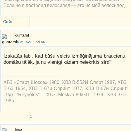
Если не я построил велосипед — это не мой велосипед.
Сайт
guntarsl
08-03-2021 21:01:56
Izskatās labi, kad būšu veicis izmēģinājuma braucienu,
domāšu tālāk, ja nu vienīgi kādam neiekritīs sirdī
ХВЗ «Старт Шоссе» 1980, ХВЗ В-552И Спорт 1987, ХВЗ
В-63 1954, ХВЗ В-67и Спринт 1977, ХВЗ В-67и Спринт
19xx "Reynolds" , ХВЗ Moskva-80/GIT 1979, ХВЗ GIT
1985,
1
kisa