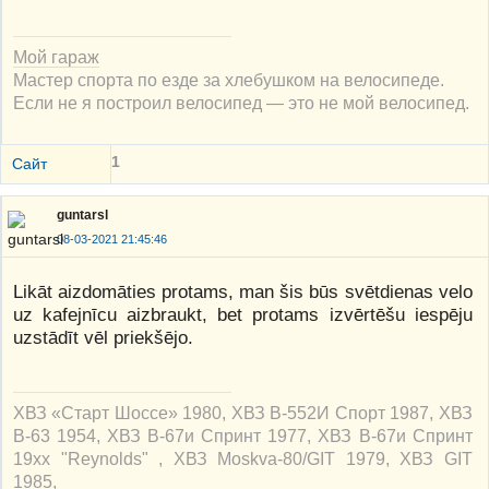
Мой гараж
Мастер спорта по езде за хлебушком на велосипеде.
Если не я построил велосипед — это не мой велосипед.
1
Сайт
guntarsl
08-03-2021 21:45:46
Likāt aizdomāties protams, man šis būs svētdienas velo
uz kafejnīcu aizbraukt, bet protams izvērtēšu iespēju
uzstādīt vēl priekšējo.
ХВЗ «Старт Шоссе» 1980, ХВЗ В-552И Спорт 1987, ХВЗ
В-63 1954, ХВЗ В-67и Спринт 1977, ХВЗ В-67и Спринт
19xx "Reynolds" , ХВЗ Moskva-80/GIT 1979, ХВЗ GIT
1985,