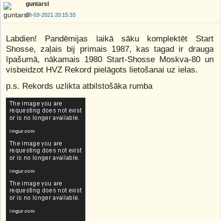
guntarsl
08-03-2021 20:15:33
Labdien! Pandēmijas laikā sāku komplektēt Start
Shosse, zaļais bij primais 1987, kas tagad ir drauga
īpašumā, nākamais 1980 Start-Shosse Moskva-80 un
visbeidzot HVZ Rekord pielāgots lietošanai uz ielas.
p.s. Rekords uzlikta atbilstošāka rumba