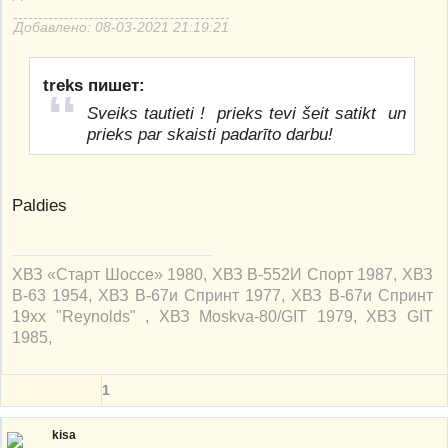
Добавлено: 08-03-2021 21:19:21
treks пишет:
Sveiks tautieti ! prieks tevi šeit satikt un
prieks par skaisti padarīto darbu!
Paldies
ХВЗ «Старт Шоссе» 1980, ХВЗ В-552И Спорт 1987, ХВЗ
В-63 1954, ХВЗ В-67и Спринт 1977, ХВЗ В-67и Спринт
19xx "Reynolds" , ХВЗ Moskva-80/GIT 1979, ХВЗ GIT
1985,
1
kisa