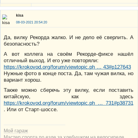
kisa
08-03-2021 20:54:20
Да, вилку Рекорда жалко. И не дело её сверлить. А
безопасность?
А вот коллега на своём Рекорде-фиксе нашёл
отличный выход. И его уже повторяли:
https://krokovod.org/forum/viewtopic.ph … 43#p127643
Нужные фото в конце поста. Да, там чужая вилка, но
вариант хорош.
Также можно сберечь эту вилку, если поставить
китайскую, как здесь
https://krokovod.org/forum/viewtopic.ph … 731#p38731
. Или от Старт-шоссе.
Мой гараж
Мастер спорта по езде за хлебушком на велосипеде.