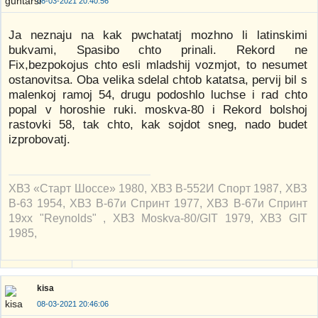
08-03-2021 20:40:56
Ja neznaju na kak pwchatatj mozhno li latinskimi
bukvami, Spasibo chto prinali. Rekord ne
Fix,bezpokojus chto esli mladshij vozmjot, to nesumet
ostanovitsa. Oba velika sdelal chtob katatsa, pervij bil s
malenkoj ramoj 54, drugu podoshlo luchse i rad chto
popal v horoshie ruki. moskva-80 i Rekord bolshoj
rastovki 58, tak chto, kak sojdot sneg, nado budet
izprobovatj.
ХВЗ «Старт Шоссе» 1980, ХВЗ В-552И Спорт 1987, ХВЗ
В-63 1954, ХВЗ В-67и Спринт 1977, ХВЗ В-67и Спринт
19xx "Reynolds" , ХВЗ Moskva-80/GIT 1979, ХВЗ GIT
1985,
kisa
08-03-2021 20:46:06