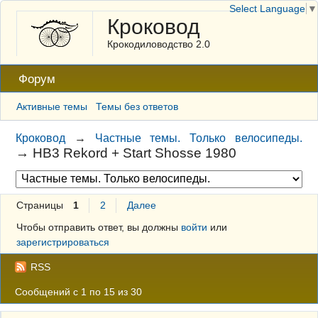
Select Language
▼
Кроковод
Крокодиловодство 2.0
Форум
Активные темы
Темы без ответов
Кроковод
→
Частные темы. Только велосипеды.
→
HB3 Rekord + Start Shosse 1980
Страницы
1
2
Далее
Чтобы отправить ответ, вы должны
войти
или
зарегистрироваться
RSS
Сообщений с 1 по 15 из 30