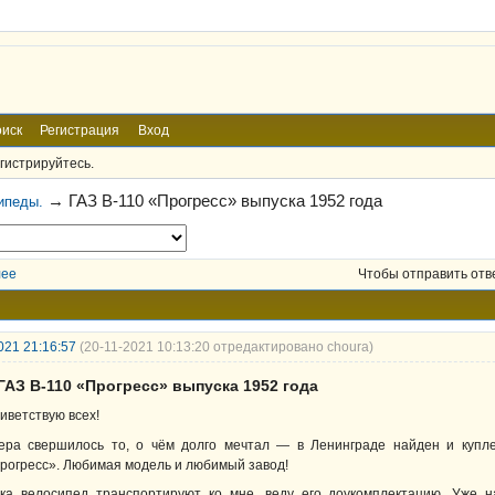
иск
Регистрация
Вход
гистрируйтесь.
→
ГАЗ В-110 «Прогресс» выпуска 1952 года
ипеды.
лее
Чтобы отправить отв
021 21:16:57
(20-11-2021 10:13:20 отредактировано choura)
ГАЗ В-110 «Прогресс» выпуска 1952 года
иветствую всех!
ера свершилось то, о чём долго мечтал — в Ленинграде найден и купле
рогресс». Любимая модель и любимый завод!
ка велосипед транспортируют ко мне, веду его доукомплектацию. Уже н