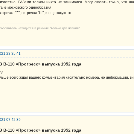
известно. ГАЗами толком никто не занимался. Могу сказать точно, что на
гаче московского однообразия.
встречал "Г", встречал "Ш", и еще какую-то.
льзователь находится в режиме "только для чтения".
021 23:35:41
З В-110 «Прогресс» выпуска 1952 года
а...
льше всего ждал вашего комментария касательно номера, но информации, видн
021 07:42:39
З В-110 «Прогресс» выпуска 1952 года