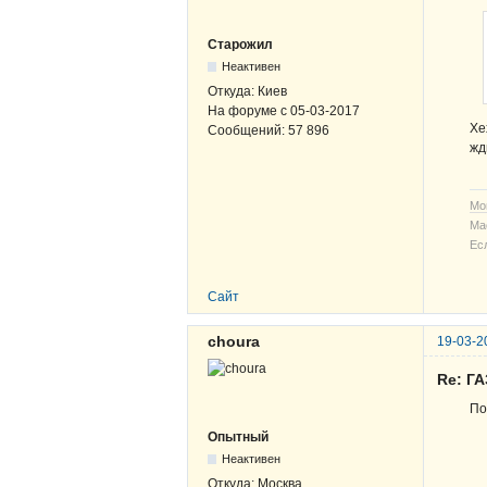
Старожил
Неактивен
Откуда:
Киев
На форуме с
05-03-2017
Хе
Сообщений:
57 896
жд
Мо
Ма
Ес
Сайт
choura
19-03-2
Re: ГА
По
Опытный
Неактивен
Откуда:
Москва