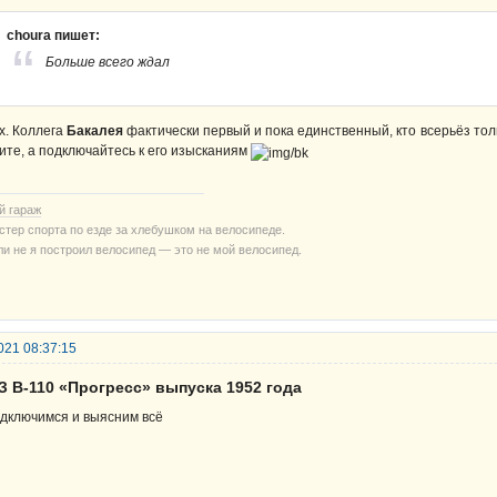
choura пишет:
Больше всего ждал
х. Коллега
Бакалея
фактически первый и пока единственный, кто всерьёз тольк
ите, а подключайтесь к его изысканиям
й гараж
стер спорта по езде за хлебушком на велосипеде.
ли не я построил велосипед — это не мой велосипед.
021 08:37:15
З В-110 «Прогресс» выпуска 1952 года
дключимся и выясним всё