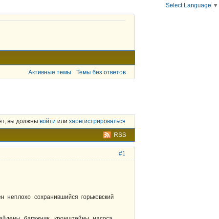
Select Language
▼
Активные темы
Темы без ответов
ет, вы должны
войти
или
зарегистрироваться
RSS
#1
н неплохо сохранившийся горьковский
айдены багажник, кронштейны насоса,