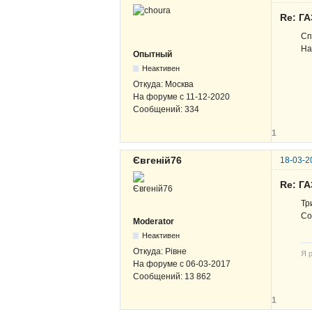
Re: ГА
Сп
На
Опытный
Неактивен
Откуда:
Москва
На форуме с
11-12-2020
Сообщений:
334
1
Євгеній76
18-03-2
Re: ГА
Тр
С
Moderator
Неактивен
Откуда:
Рівне
Я р
На форуме с
06-03-2017
Сообщений:
13 862
1