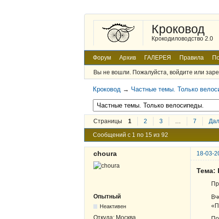
Кроковод
Крокодиловодство 2.0
Форум
Архив
ГАЛЕРЕЯ
Правила
По
Вы не вошли.
Пожалуйста, войдите или заре
Кроковод
→
Частные темы. Только велос
Страницы
1
2
3
…
7
Да
Сообщений с 1 по 15 из 92
choura
18-03-2
Тема: 
Пр
Опытный
Вч
«П
Неактивен
Откуда:
Москва
По