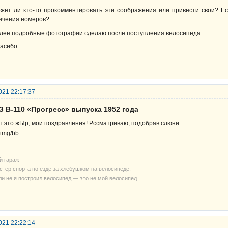
жет ли кто-то прокомментировать эти соображения или привести свои? Ес
ичения номеров?
лее подробные фотографии сделаю после поступления велосипеда.
асибо
021 22:17:37
З В-110 «Прогресс» выпуска 1952 года
т это жЫр, мои поздравления! Рссматриваю, подобрав слюни...
й гараж
стер спорта по езде за хлебушком на велосипеде.
ли не я построил велосипед — это не мой велосипед.
021 22:22:14