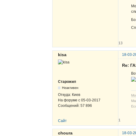
Мо
сл
Бо
Сп
13
kisa
18-03-2
Re: ГА
Во
Старожил
Неактивен
Откуда:
Киев
Мо
На форуме с
05-03-2017
Ма
Сообщений:
57 896
Ес
1
Сайт
choura
18-03-2