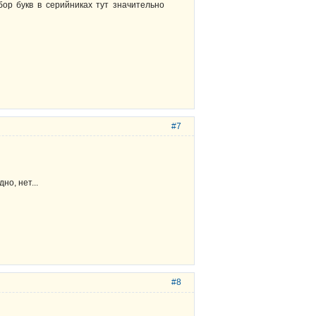
бор букв в серийниках тут значительно
#7
о, нет...
#8