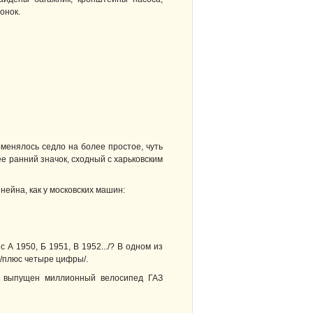
онок.
оменялось седло на более простое, чуть
е ранний значок, сходный с харьковским
ейна, как у московских машин:
 А 1950, Б 1951, В 1952.../? В одном из
 /плюс четыре цифры/.
л выпущен миллионный велосипед ГАЗ