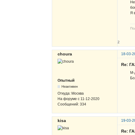
Не
бо
Я 
По
2
choura
18-03-2
Re: ГА
М-д
Бо
Опытный
Неактивен
Откуда:
Москва
На форуме с
11-12-2020
Сообщений:
334
kisa
19-03-2
Re: ГА