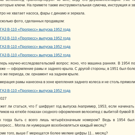
которые ключи. На примете также инструментальная сумочка, инструкция и зв
тро не хватает насоса, фары с динамо и зеркала.
сколько фото, сделанных продавцом:
перь научно-исследовательский вопрос: ясно, что машина ранняя. В 1954 п
зже — оформление рамы и заднего крыла. С другой стороны, в 1951 был боле
го же периода, см. орнамент на заднем крыле.
мерация рамы нанесена в зоне крепления заднего колеса и не столь прямолин
2027
жет ли статься, что Г шифрует год выпуска /например, 1953, если начинать с
ликов на ютюбе показан сходного оформления велосипед с выбитой буквой В
к тогда быть с всего лишь четырёхзначным номером? Ведь в 1954 бы
огресс... Могла ли нумерация возобновляться каждый месяц?
оме того, выше Г мерещатся более мелкие цифры 11... месяц?