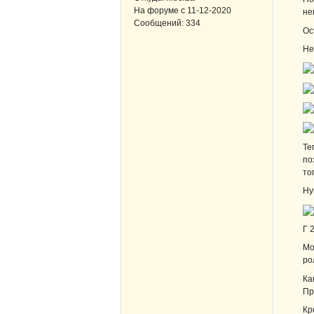
На форуме с
11-12-2020
не
Сообщений:
334
Ос
Не
Те
по
то
Ну
Г 
Мо
ро
Ка
Пр
Кр