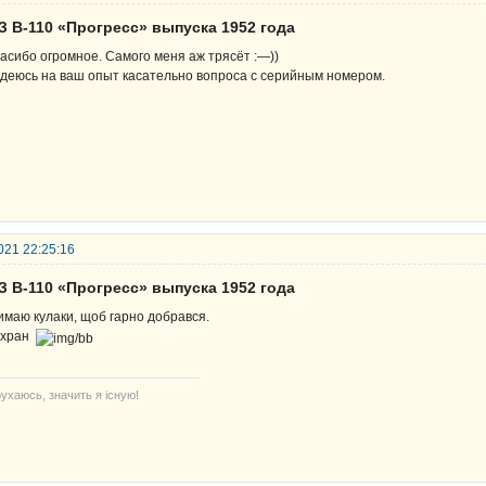
З В-110 «Прогресс» выпуска 1952 года
асибо огромное. Самого меня аж трясёт :—))
деюсь на ваш опыт касательно вопроса с серийным номером.
021 22:25:16
З В-110 «Прогресс» выпуска 1952 года
имаю кулаки, щоб гарно добрався.
охран
ухаюсь, значить я існую!