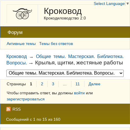
Select Language
▼
Кроковод
Крокодиловодство 2.0
Форум
Активные темы
Темы без ответов
Кроковод
→
Общие темы. Мастерская. Библиотека.
→
Крылья, щитки, жестяные работы
Вопросы.
Страницы
1
2
3
…
11
Далее
Чтобы отправить ответ, вы должны
войти
или
зарегистрироваться
RSS
Сообщений с 1 по 15 из 160