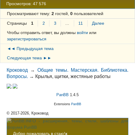
Просмотров: 47 576
Просматривают тему:
2
гостей,
0
пользователей
Страницы
1
2
3
…
11
Далее
Чтобы отправить ответ, вы должны
войти
или
зарегистрироваться
◄◄ Предыдущая тема
Следующая тема ►►
Кроковод
→
Общие темы. Мастерская. Библиотека.
Вопросы.
→
Крылья, щитки, жестяные работы
PanBB
1.4.5
Extensions
PanBB
© 2017-2026, Кроковод
Добро пожаловать в стаю!
x