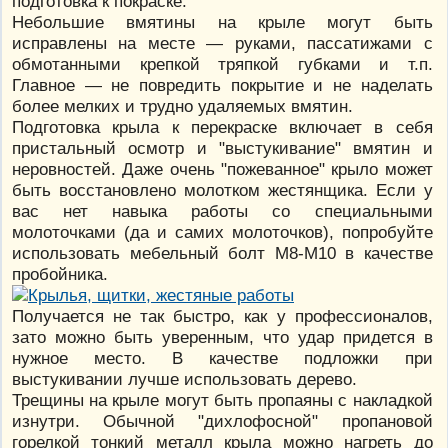
подготовка к покраске.
Небольшие вмятины на крыле могут быть
исправлены на месте — руками, пассатижами с
обмотанными крепкой тряпкой губками и т.п.
Главное — не повредить покрытие и не наделать
более мелких и трудно удаляемых вмятин.
Подготовка крыла к перекраске включает в себя
пристальный осмотр и "выстукивание" вмятин и
неровностей. Даже очень "пожеванное" крыло может
быть восстановлено молотком жестянщика. Если у
вас нет навыка работы со специальными
молоточками (да и самих молоточков), попробуйте
использовать мебельный болт М8-М10 в качестве
пробойника.
Получается не так быстро, как у профессионалов,
зато можно быть уверенным, что удар придется в
нужное место. В качестве подложки при
выстукивании лучше использовать дерево.
Трещины на крыле могут быть пропаяны с накладкой
изнутри. Обычной "дихлофосной" пропановой
горелкой тонкий металл крыла можно нагреть до