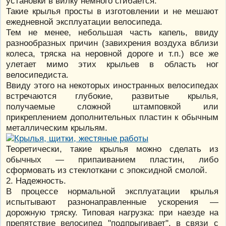
установки в вилку немного сгибается.
Такие крылья просты в изготовлении и не мешают
ежедневной эксплуатации велосипеда.
Тем не менее, небольшая часть капель, ввиду
разнообразных причин (завихрения воздуха вблизи
колеса, тряска на неровной дороге и т.п.) все же
улетает мимо этих крыльев в область ног
велосипедиста.
Ввиду этого на некоторых иностранных велосипедах
встречаются глубокие, развитые крылья,
получаемые сложной штамповкой или
прикреплением дополнительных пластин к обычным
металлическим крыльям.
Теоретически, такие крылья можно сделать из
обычных — припаиванием пластин, либо
сформовать из стеклоткани с эпоксидной смолой.
2. Надежность.
В процессе нормальной эксплуатации крылья
испытывают разнонаправленные ускорения —
дорожную тряску. Типовая нагрузка: при наезде на
препятствие велосипед "подпрыгивает", в связи с