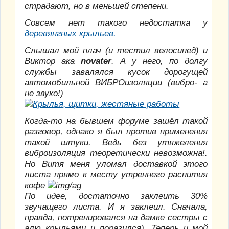
страдают, но в меньшей степени.
Совсем нет такого недостатка у
деревянгных крыльев.
Слышал мой плач (и тестил велосипед) и
Виктор ака
novater
. А у него, по долгу
службы завалялся кусок дорогущей
автомобильной ВИБРОизоляции (вибро- а
не звуко!)
Когда-то на бывшем форуме зашёл такой
разговор, однако я был против применения
такой штуки. Ведь без утяжеления
виброизоляция теоретически невозможна!.
Но Витя меня уломал доставкой этого
листа прямо к месту утреннего распития
кофе
По идее, достаточно заклеить 30%
звучащего листа. И я заклеил. Сначала,
правда, потренировался на дамке сестры с
алю крыльями и поразился). Теперь и мой