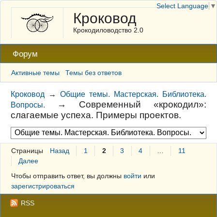
Select Language
▼
Кроковод
Крокодиловодство 2.0
Форум
Активные темы
Темы без ответов
Кроковод
→
Общие темы. Мастерская. Библиотека.
→
Современный «крокодил»:
Вопросы.
слагаемые успеха. Примеры проектов.
Страницы
Назад
1
2
3
4
…
11
Далее
Чтобы отправить ответ, вы должны
войти
или
зарегистрироваться
RSS