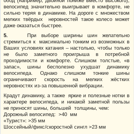
обод (например, двойной пониже вместо высокого),
велосипед значительно выигрывает в комфорте, не
сильно теряя в динамике. На дороге с множеством
мелких твёрдых неровностей такое колесо может
даже оказаться быстрее.
5.
При выборе ширины шин желательно
стремиться к максимально тонким из возможных в
Ваших условиях катания – настолько, чтобы только
не было заметного проигрыша в потребной
проходимости и комфорте. Слишком толстые, «в
запас», шины бесполезно ухудшат динамику
велосипеда. Однако слишком тонкие шины
ограничивают скорость на мелких жёстких
неровностях из-за повышенной вибрации.
Крадут динамику, а также яркие и полезные нотки в
характере велосипеда, и никакой заметной пользы
не приносят шины, большей толщины, чем:
Дорожный велосипед: >40 мм
«Турист»: >35 мм
Шоссейный/фикс/скоростной сингл >23 мм