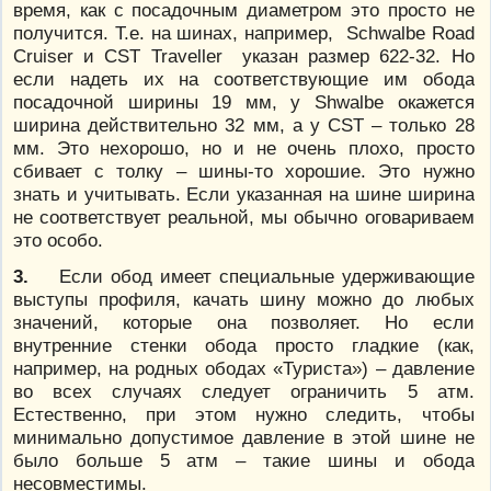
время, как с посадочным диаметром это просто не
получится. Т.е. на шинах, например, Schwalbe Road
Cruiser и CST Traveller указан размер 622-32. Но
если надеть их на соответствующие им обода
посадочной ширины 19 мм, у Shwalbe окажется
ширина действительно 32 мм, а у CST – только 28
мм. Это нехорошо, но и не очень плохо, просто
сбивает с толку – шины-то хорошие. Это нужно
знать и учитывать. Если указанная на шине ширина
не соответствует реальной, мы обычно оговариваем
это особо.
3.
Если обод имеет специальные удерживающие
выступы профиля, качать шину можно до любых
значений, которые она позволяет. Но если
внутренние стенки обода просто гладкие (как,
например, на родных ободах «Туриста») – давление
во всех случаях следует ограничить 5 атм.
Естественно, при этом нужно следить, чтобы
минимально допустимое давление в этой шине не
было больше 5 атм – такие шины и обода
несовместимы.