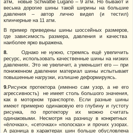
атм, новые Schwalbe Lugano – 9 атм. Но бывают и
весьма дорогие шины такой ширины на большие
давления – автор лично видел (и тестил)
клинчерные на 11 атм.
В пример приведены шины шоссейных размеров,
где зависимость размера, давления и качества
наиболее ярко выражена.
8.
Однако не нужно, стремясь ещё увеличить
ресурс, использовать качественные шины на низких
давлениях. Это не увеличит, а уменьшит его — при
пониженном давлении материал шины испытывает
повышенные нагрузки, излишне деформируясь.
9.
Рисунок протектора (именно сам узор, а не его
агрессивность) не имеет столь большого значения,
как в моторном транспорте. Если разные шины
имеют примерно одинаковую его глубину и густоту
рисунка, по протектору их можно считать
одинаковыми. Несмотря на разницу в конкретных
«ёлочках», «сеточках» «полосках» и прочих узорах.
А разница в характерах шин больше обусловлена