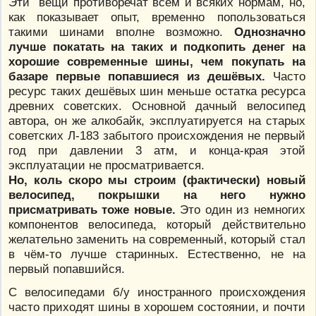
Эти вещи противоречат всем и всяких нормам, но,
как показывает опыт, временно попользоваться
такими шинами вполне возможно.
Однозначно
лучше покатать на таких и подкопить денег на
хорошие современные шины, чем покупать на
базаре первые попавшиеся из дешёвых.
Часто
ресурс таких дешёвых шин меньше остатка ресурса
древних советских. Основной дачный велосипед
автора, он же алкобайк, эксплуатируется на старых
советских Л-183 забытого происхождения не первый
год при давлении 3 атм, и конца-края этой
эксплуатации не просматривается.
Но, коль скоро мы строим (фактически) новый
велосипед, покрышки на него нужно
присматривать тоже новые.
Это один из немногих
компонентов велосипеда, который действительно
желательно заменить на современный, который стал
в чём-то лучше старинных. Естественно, не на
первый попавшийся.
С велосипедами б/у иностранного происхождения
часто приходят шины в хорошем состоянии, и почти