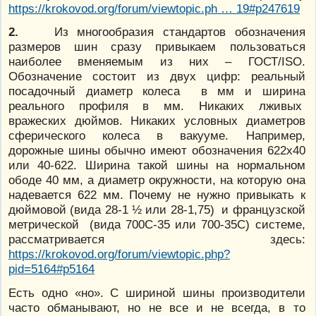
https://krokovod.org/forum/viewtopic.ph … 19#p247619
2.
Из многообразия стандартов обозначения
размеров шин сразу привыкаем пользоваться
наиболее вменяемым из них – ГОСТ/ISO.
Обозначение состоит из двух цифр: реальный
посадочный диаметр колеса в мм и ширина
реального профиля в мм. Никаких лживых
вражеских дюймов. Никаких условных диаметров
сферического колеса в вакууме. Например,
дорожные шины обычно имеют обозначения 622х40
или 40-622. Ширина такой шины на нормальном
ободе 40 мм, а диаметр окружности, на которую она
надевается 622 мм. Почему не нужно привыкать к
дюймовой (вида 28-1 ½ или 28-1,75) и французской
метрической (вида 700С-35 или 700-35С) системе,
рассматривается здесь:
https://krokovod.org/forum/viewtopic.php?
pid=5164#p5164
Есть одно «но». С шириной шины производители
часто обманывают, но не все и не всегда, в то