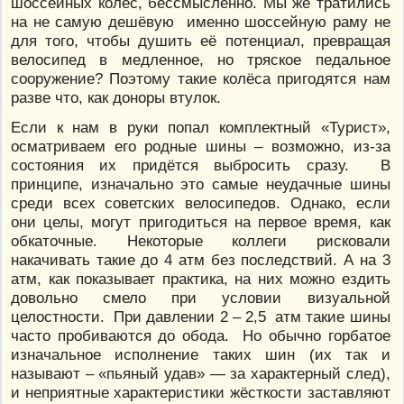
шоссейных колёс, бессмысленно. Мы же тратились
на не самую дешёвую именно шоссейную раму не
для того, чтобы душить её потенциал, превращая
велосипед в медленное, но тряское педальное
сооружение? Поэтому такие колёса пригодятся нам
разве что, как доноры втулок.
Если к нам в руки попал комплектный «Турист»,
осматриваем его родные шины – возможно, из-за
состояния их придётся выбросить сразу. В
принципе, изначально это самые неудачные шины
среди всех советских велосипедов. Однако, если
они целы, могут пригодиться на первое время, как
обкаточные. Некоторые коллеги рисковали
накачивать такие до 4 атм без последствий. А на 3
атм, как показывает практика, на них можно ездить
довольно смело при условии визуальной
целостности. При давлении 2 – 2,5 атм такие шины
часто пробиваются до обода. Но обычно горбатое
изначальное исполнение таких шин (их так и
называют – «пьяный удав» — за характерный след),
и неприятные характеристики жёсткости заставляют