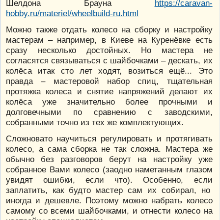
Шелдона Брауна
https://caravan-
hobby.ru/materiel/wheelbuild-ru.html
Можно также отдать колесо на сборку и настройку
мастерам – например, в Киеве на Куренёвке есть
сразу несколько достойных. Но мастера не
согласятся связываться с шайбочками – дескать, их
колёса итак сто лет ходят, возиться ещё... Это
правда – мастеровой набор спиц, тщательная
протяжка колеса и снятие напряжений делают их
колёса уже значительно более прочными и
долговечными по сравнению с заводскими,
собранными точно из тех же комплектующих.
Сложновато научиться регулировать и протягивать
колесо, а сама сборка не так сложна. Мастера же
обычно без разговоров берут на настройку уже
собранное Вами колесо (заодно наметанным глазом
увидят ошибки, если что). Особенно, если
заплатить, как будто мастер сам их собирал, но
иногда и дешевле. Поэтому можно набрать колесо
самому со всеми шайбочками, и отнести колесо на