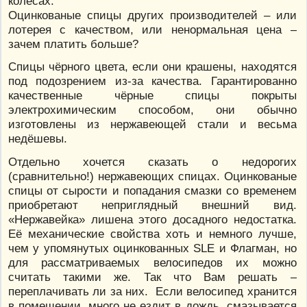
колёсах.
Оцинкованые спицы других производителей – или
лотерея с качеством, или ненормальная цена –
зачем платить больше?
Спицы чёрного цвета, если они крашены, находятся
под подозрением из-за качества. Гарантированно
качественные чёрные спицы покрыты
электрохимическим способом, они обычно
изготовлены из нержавеющей стали и весьма
недёшевы.
Отдельно хочется сказать о недорогих
(сравнительно!) нержавеющих спицах. Оцинкованые
спицы от сырости и попадания смазки со временем
приобретают неприглядный внешний вид.
«Нержавейка» лишена этого досадного недостатка.
Её механические свойства хоть и немного лучше,
чем у упомянутых оцинкованных SLE и Флагман, но
для рассматриваемых велосипедов их можно
считать такими же. Так что Вам решать –
переплачивать ли за них. Если велосипед хранится
в помещении, много не ездит в дождь, смазывается