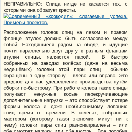
НЕПРАВИЛЬНО: Спица нигде не касается тех, с
которыми она образует кресты.
Расположение головок спиц на левом и правом
фланце втулок должно быть согласовано между
собой. Находящиеся рядом на ободе, и идущие
почти параллельно друг другу к разным фланцам
втулки спицы, являются парой. В быстро
собранных на заводах колёсах (даже на весьма
недешёвых) головки этой пары спиц обычно
обращены в одну сторону – влево или вправо. Это
вредное для нас удешевление производства путём
сборки по-быстрому. При работе колеса такие спицы
получают ненужные косые перекручивающие
дополнительные нагрузки – это способствует потере
формы колеса и даже необъяснимому лопанию
спиц время от времени. В колёсах, собранных
мастером (которому такая экономия минут ни к
чему) головки пары спиц разнонаправлены – или
обе смотрят наружу, или обе внутрь. Все пособия