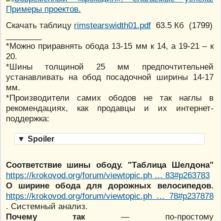
Скачать таблицу
rimstearswidth01.pdf
63.5 Кб
(
1799
)
________
*Можно приравнять обода 13-15 мм к 14, а 19-21 – к
20.
*Шины толщиной 25 мм предпочтительней
устанавливать на обод посадочной ширины 14-17
мм.
*Производители самих ободов не так наглы в
рекомендациях, как продавцы и их интернет-
поддержка:
▼
Spoiler
Соответствие шины ободу. "Таблица Шелдона"
https://krokovod.org/forum/viewtopic.ph … 83#p263783
О ширине обода для дорожных велосипедов.
https://krokovod.org/forum/viewtopic.ph … 78#p237878
. Системный анализ.
Почему так
— по-простому