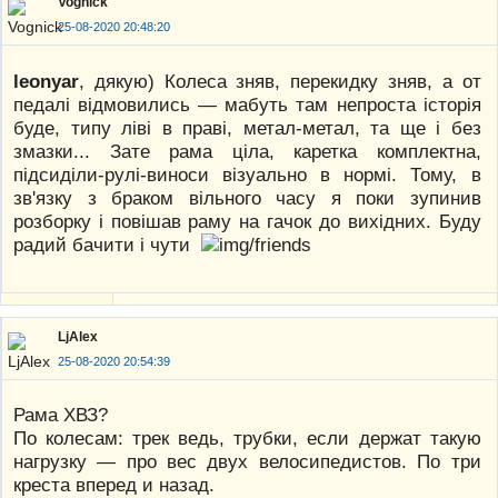
Vognick
25-08-2020 20:48:20
leonyar
, дякую) Колеса зняв, перекидку зняв, а от
педалі відмовились — мабуть там непроста історія
буде, типу ліві в праві, метал-метал, та ще і без
змазки... Зате рама ціла, каретка комплектна,
підсиділи-рулі-виноси візуально в нормі. Тому, в
зв'язку з браком вільного часу я поки зупинив
розборку і повішав раму на гачок до вихідних. Буду
радий бачити і чути
LjAlex
25-08-2020 20:54:39
Рама ХВЗ?
По колесам: трек ведь, трубки, если держат такую
нагрузку — про вес двух велосипедистов. По три
креста вперед и назад.