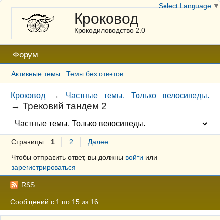
Select Language
▼
Кроковод
Крокодиловодство 2.0
Форум
Активные темы
Темы без ответов
Кроковод
→
Частные темы. Только велосипеды.
→
Трековий тандем 2
Страницы
1
2
Далее
Чтобы отправить ответ, вы должны
войти
или
зарегистрироваться
RSS
Сообщений с 1 по 15 из 16