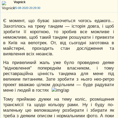
Vognick
25-08-2020 20:29:30
Є момент, що буває захочеться чогось едакого...
Захотілось на треку тандем — історія довга, і щоб
зробити її короткою, то зробив все можливе і
неможливе, щоб такий тандем розшукати і привезти
в Київ на велотрек. От, від сьогодні заготовка в
майстерні, проходить стан дослідження та
виявлення всіх нюансів.
На привеликий жаль уже було проведено деяке
"відновлення" попереднім власником, і тому
реставраційна цінність тандема для мене під
великим питанням. Зате зробити з нього нео-ретро
проект вважаю цілком доцільним — буде радувати
мене і людей в гостях
Тому приймаю думки на тему коліс, розміщення
трансмісії та щодо кольору рами. Ну і буду по-
маленьку цю веломашину розбирати і збирати як
треба з деяким описом і нормальними фото. А поки