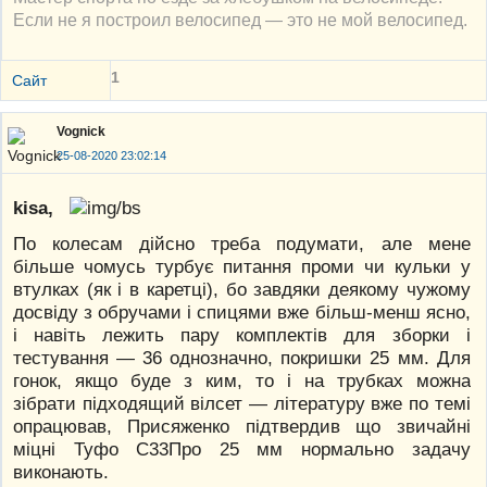
Если не я построил велосипед — это не мой велосипед.
1
Сайт
Vognick
25-08-2020 23:02:14
kisa,
По колесам дійсно треба подумати, але мене
більше чомусь турбує питання проми чи кульки у
втулках (як і в каретці), бо завдяки деякому чужому
досвіду з обручами і спицями вже більш-менш ясно,
і навіть лежить пару комплектів для зборки і
тестування — 36 однозначно, покришки 25 мм. Для
гонок, якщо буде з ким, то і на трубках можна
зібрати підходящий вілсет — літературу вже по темі
опрацював, Присяженко підтвердив що звичайні
міцні Туфо С33Про 25 мм нормально задачу
виконають.