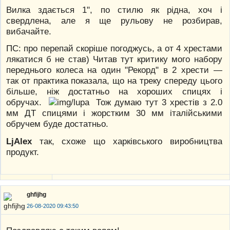
Вилка здається 1", по стилю як рідна, хоч і
свердлена, але я ще рульову не розбирав,
вибачайте.
ПС: про перепай скоріше погоджусь, а от 4 хрестами
лякатися б не став) Читав тут критику мого набору
переднього колеса на один "Рекорд" в 2 хрести —
так от практика показала, що на треку спереду цього
більше, ніж достатньо на хороших спицях і
обручах.
Тож думаю тут 3 хрестів з 2.0
мм ДТ спицями і жорстким 30 мм італійськими
обручем буде достатньо.
LjAlex
так, схоже що харківського виробництва
продукт.
ghfijhg
26-08-2020 09:43:50