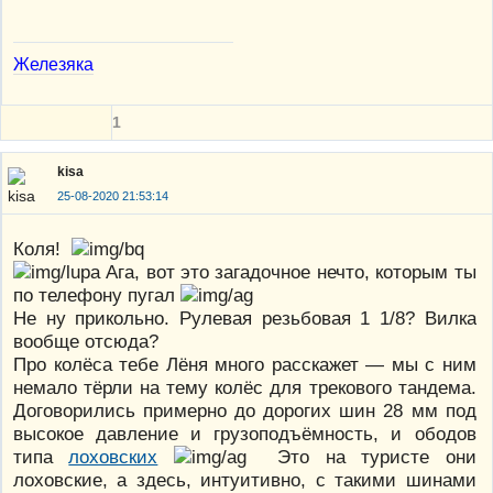
Железяка
1
kisa
25-08-2020 21:53:14
Коля!
Ага, вот это загадочное нечто, которым ты
по телефону пугал
Не ну прикольно. Рулевая резьбовая 1 1/8? Вилка
вообще отсюда?
Про колёса тебе Лёня много расскажет — мы с ним
немало тёрли на тему колёс для трекового тандема.
Договорились примерно до дорогих шин 28 мм под
высокое давление и грузоподъёмность, и ободов
типа
лоховских
Это на туристе они
лоховские, а здесь, интуитивно, с такими шинами