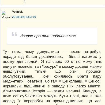
1
Vognick
26-08-2020 13:51:00
dопрос про тип подшипников
Тут нема чому дивуватися — чесно потребую
поради від більш досвідчених, і більш вагомих у
цьому ділі людей. Я на своїх 60 кг не можу ніяк
відчути нюансів, та і "ресурс" в моєму досвіді майже
невідчутний, тільки що різні процеси
обслуговування... Поки схиляюсь брати пару
бюджетних Новатеків, бо там міцні фланці, міцні осі,
нормальні підшипники з заводу і їх легко міняти.
Альтернативна історія — взяти насипні Квандо, в
яких осі суб'єктивно можуть бути гірші, але є вже
досвід їх переробки на пром-підшипник, що дає