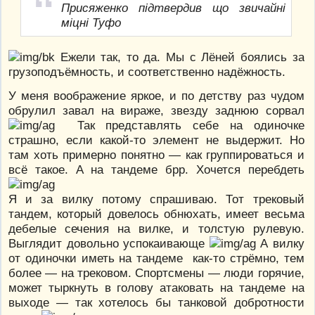
Присяженко підтвердив що звичайні
міцні Туфо
Ежели так, то да. Мы с Лёней боялись за
грузоподъёмность, и соответственно надёжность.
У меня воображение яркое, и по детству раз чудом
обрулил завал на вираже, звезду заднюю сорвал
Так представлять себе на одиночке
страшно, если какой-то элемент не выдержит. Но
там хоть примерно понятно — как группироваться и
всё такое. А на тандеме брр. Хочется перебдеть
Я и за вилку потому спрашиваю. Тот трековый
тандем, который довелось обнюхать, имеет весьма
дебелые сечения на вилке, и толстую рулевую.
Выглядит довольно успокаивающе
А вилку
от одиночки иметь на тандеме как-то стрёмно, тем
более — на трековом. Спортсмены — люди горячие,
может тыркнуть в голову атаковать на тандеме на
выходе — так хотелось бы танковой добротности