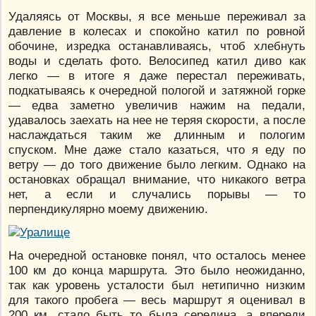
Удаляясь от Москвы, я все меньше переживал за
давление в колесах и спокойно катил по ровной
обочине, изредка останавливаясь, чтоб хлебнуть
воды и сделать фото. Велосипед катил диво как
легко — в итоге я даже перестал переживать,
подкатываясь к очередной пологой и затяжной горке
— едва заметно увеличив нажим на педали,
удавалось заехать на нее не теряя скорости, а после
наслаждаться таким же длинным и пологим
спуском. Мне даже стало казаться, что я еду по
ветру — до того движение было легким. Однако на
остановках обращал внимание, что никакого ветра
нет, а если и случались порывы — то
перпендикулярно моему движению.
На очередной остановке понял, что осталось менее
100 км до конца маршрута. Это было неожиданно,
так как уровень усталости был нетипично низким
для такого пробега — весь маршрут я оценивал в
200 км, стало быть то была середина, а впереди