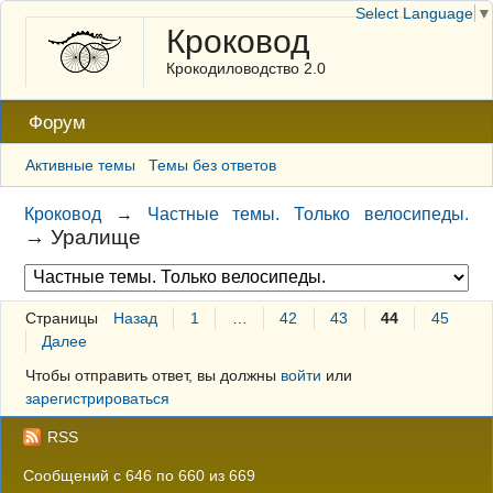
Select Language
▼
Кроковод
Крокодиловодство 2.0
Форум
Активные темы
Темы без ответов
Кроковод
→
Частные темы. Только велосипеды.
→
Уралище
Страницы
Назад
1
…
42
43
44
45
Далее
Чтобы отправить ответ, вы должны
войти
или
зарегистрироваться
RSS
Сообщений с 646 по 660 из 669