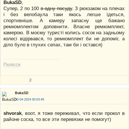
BukaSD
,
Супер, 2 по 100
в одну посуду
. З рюкзаком на плечах
і без велобаула таки якось легше їдеться,
спортивніше. А камеру запасну ще бажано
ремкомплектом доповнити. Власне ремкомплект,
камерою. В моєму туристі колись сосок на задньому
колесі відірвався, то ремкомплект би не допоміг, а
діло було в глухих селах, там би і остався)
Полісся
2
BukaSD
30-04-2024 00:03:49
shvorak
, воот, я тоже переживал, что если прокол в
районе соска, то все эти перевязки не помогут)