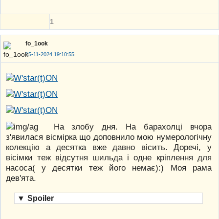
1
fo_1ook
15-11-2024 19:10:55
На злобу дня. На барахолці вчора
з'явилася вісмірка що доповнило мою нумерологічну
колекцію а десятка вже давно вісить. Доречі, у
вісімки теж відсутня шильда і одне кріплення для
насоса( у десятки теж його немає):) Моя рама
дев'ята.
▼
Spoiler