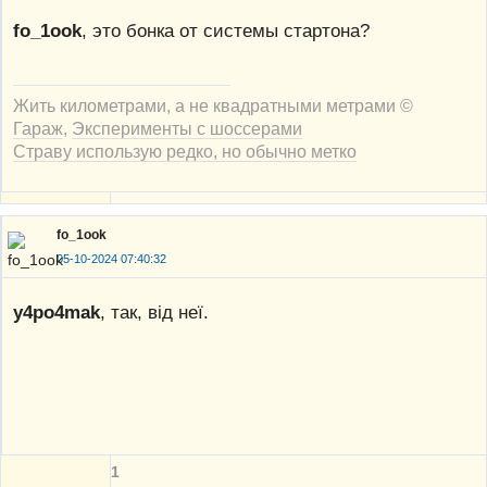
fo_1ook
, это бонка от системы стартона?
Жить километрами, а не квадратными метрами ©
Гараж
,
Эксперименты с шоссерами
Страву использую редко, но обычно метко
fo_1ook
05-10-2024 07:40:32
y4po4mak
, так, від неї.
1