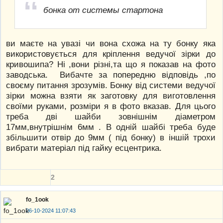
бонка от системы стартона
ви маєте на увазі чи вона схожа на ту бонку яка
використовується для кріплення ведучої зірки до
кривошипа? Ні ,вони різні,та що я показав на фото
заводська. Вибачте за попередню відповідь ,по
своєму питання зрозумів. Бонку від системи ведучої
зірки можна взяти як заготовку для виготовлення
своїми руками, розміри я в фото вказав. Для цього
треба дві шайби зовнішнім діаметром
17мм,внутрішнім 6мм . В одній шайбі треба буде
збільшити отвір до 9мм ( під бонку) в іншій трохи
вибрати матеріал під гайку есцентрика.
2
fo_1ook
06-10-2024 11:07:43