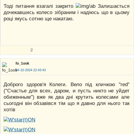
Тоді питання взагалі закрито
Залишається
дочекавшись колесо зібраним і надіюсь що в цьому
році якусь сотню ще накатаю.
2
fo_1ook
04-10-2024 22:43:43
Доброго здоров'я Колеги. Вело під кличкою "red"
("Счастье для всех, даром, и пусть никто не уйдет
обиженным") вже як два дні крутить колесами але
сьогодні він обзавівся тім що я давно для нього так
хотів