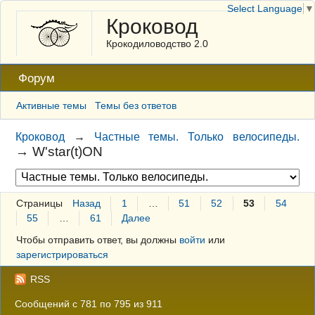
Select Language
▼
Кроковод
Крокодиловодство 2.0
Форум
Активные темы
Темы без ответов
Кроковод
→
Частные темы. Только велосипеды.
→
W'star(t)ON
Страницы
Назад
1
…
51
52
53
54
55
…
61
Далее
Чтобы отправить ответ, вы должны
войти
или
зарегистрироваться
RSS
Сообщений с 781 по 795 из 911