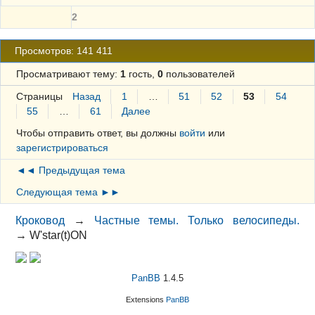
2
Просмотров: 141 411
Просматривают тему:
1
гость,
0
пользователей
Страницы
Назад
1
…
51
52
53
54
55
…
61
Далее
Чтобы отправить ответ, вы должны
войти
или
зарегистрироваться
◄◄ Предыдущая тема
Следующая тема ►►
Кроковод
→
Частные темы. Только велосипеды.
→
W'star(t)ON
PanBB
1.4.5
Extensions
PanBB