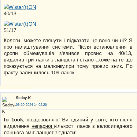
40/13
51/17
Колеги, можете глянути і підказати це воно чи ні? Я
про налаштування системи. Після встановлення в
дропи обмежувачів з'явився провис на 40/13,
видалив три ланки з ланцюга і стало схоже на те що
показується на малюнку,при тому провис зник. По
факту залишилось 109 ланок.
Sedoy-K
06-10-2024 14:02:20
fo_1ook
, поздоровляю! Ви єдиний у світі, хто після
видалення
непарної
кількості ланок з велосипедного
ланцюга зміг ланцюг з'єднати!