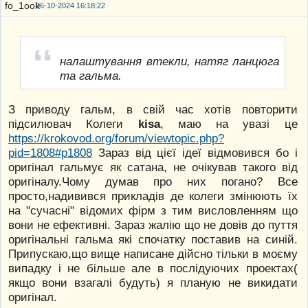
06-10-2024 16:18:22
налаштування втекли, натяг ланцюга
та гальма.
З приводу гальм, в свій час хотів повторити
підсилювач Колеги
kisa
, маю на увазі це
https://krokovod.org/forum/viewtopic.php?
pid=1808#p1808
Зараз від цієї ідеї відмовився бо і
оригінал гальмує як сатана, не очікував такого від
оригіналу.Чому думав про них погано? Все
просто,надивився прикладів де колеги змінюють їх
на "сучасні" відомих фірм з тим висловленням що
вони не ефективні. Зараз жалію що не довів до пуття
оригінальні гальма які спочатку поставив на синій.
Припускаю,що вище написане дійсно тільки в моєму
випадку і не більше але в послідуючих проектах(
якщо вони взагалі будуть) я планую не викидати
оригінал.