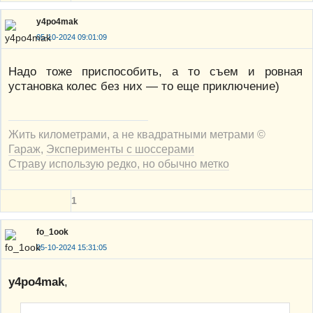
y4po4mak
05-10-2024 09:01:09
Надо тоже приспособить, а то съем и ровная
установка колес без них — то еще приключение)
Жить километрами, а не квадратными метрами ©
Гараж
,
Эксперименты с шоссерами
Страву использую редко, но обычно метко
1
fo_1ook
05-10-2024 15:31:05
y4po4mak
,