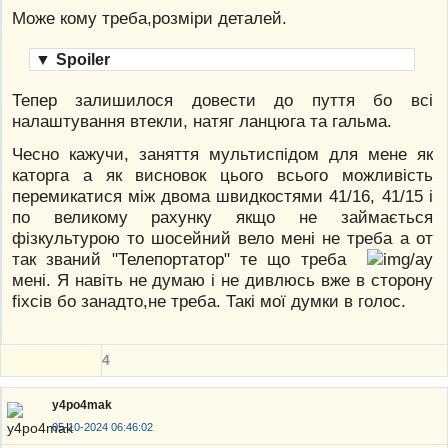
Може кому треба,розміри деталей.
▼
Spoiler
Тепер залишилося довести до пуття бо всі
налаштування втекли, натяг ланцюга та гальма.
Чесно кажучи, заняття мультиспідом для мене як
каторга а як висновок цього всього можливість
перемикатися між двома швидкостями 41/16, 41/15 і
по великому рахунку якщо не займається
фізкультурою то шосейний вело мені не треба а от
так званий "Телепортатор" те що треба
мені. Я навіть не думаю і не дивлюсь вже в сторону
fixсів бо занадто,не треба. Такі мої думки в голос.
4
y4po4mak
05-10-2024 06:46:02