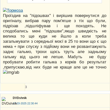
Проїздив на "підошвах" і вирішив повернутися до
оригіналу, вибрав пару пом'ягше з тіх що були,
підрізав ,підшліфував і ще походять. Не
сподобались мені "підошви",якщо швидкість не
велика то ще куди не йшло а коли треба
загальмувати з середньої моєї в 25 то вони що є що
нема + при спуску з підйому вони не розвантажують
заднє гальмо, трохи щось труть але задньому
гальму від цього не легше. Мабуть не буду
пробувати робити гальма з корків бо результат
,припускаю,від них буде не краще але це не точно
3
DVDshnik
17-03-2025 22:30:44