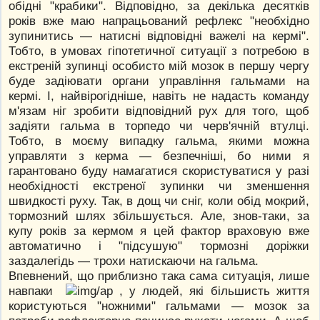
обідні "крабики". Відповідно, за декілька десятків
років вже маю напрацьований рефлекс "необхідно
зупинитись — натисні відповідні важелі на кермі".
Тобто, в умовах гіпотетичної ситуації з потребою в
екстреній зупинці особисто мій мозок в першу чергу
буде задіювати органи управління гальмами на
кермі. І, найвірогідніше, навіть не надасть команду
м'язам ніг зробити відповідний рух для того, щоб
задіяти гальма в торпедо чи черв'ячній втулці.
Тобто, в моєму випадку гальма, якими можна
управляти з керма — безпечніші, бо ними я
гарантовано буду намагатися скористуватися у разі
необхідності екстреної зупинки чи зменшення
швидкості руху. Так, в дощ чи сніг, коли обід мокрий,
тормозний шлях збільшується. Але, знов-таки, за
купу років за кермом я цей фактор враховую вже
автоматично і "підсушую" тормозні доріжки
заздалегідь — трохи натискаючи на гальма.
Впевнений, що приблизно така сама ситуація, лише
навпаки
, у людей, які більшисть життя
користуються "ножними" гальмами — мозок за