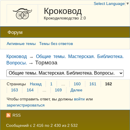
Select Language
▼
Кроковод
Крокодиловодство 2.0
Форум
Активные темы
Темы без ответов
Кроковод
→
Общие темы. Мастерская. Библиотека.
→
Тормоза
Вопросы.
Страницы
Назад
1
…
160
161
162
163
164
…
169
Далее
Чтобы отправить ответ, вы должны
войти
или
зарегистрироваться
RSS
Сообщений с 2 416 по 2 430 из 2 532