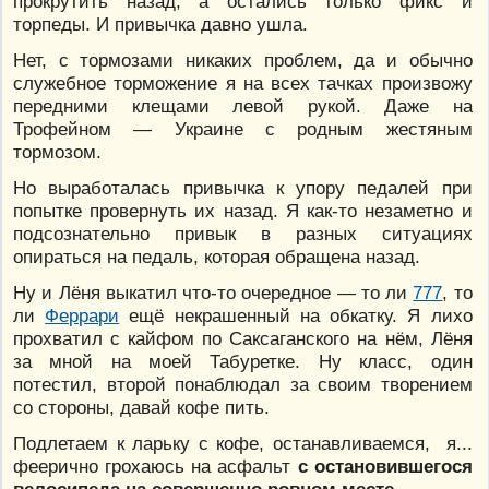
прокрутить назад, а остались только фикс и
торпеды. И привычка давно ушла.
Нет, с тормозами никаких проблем, да и обычно
служебное торможение я на всех тачках произвожу
передними клещами левой рукой. Даже на
Трофейном — Украине с родным жестяным
тормозом.
Но выработалась привычка к упору педалей при
попытке провернуть их назад. Я как-то незаметно и
подсознательно привык в разных ситуациях
опираться на педаль, которая обращена назад.
Ну и Лёня выкатил что-то очередное — то ли
777
, то
ли
Феррари
ещё некрашенный на обкатку. Я лихо
прохватил с кайфом по Саксаганского на нём, Лёня
за мной на моей Табуретке. Ну класс, один
потестил, второй понаблюдал за своим творением
со стороны, давай кофе пить.
Подлетаем к ларьку с кофе, останавливаемся, я...
феерично грохаюсь на асфальт
с остановившегося