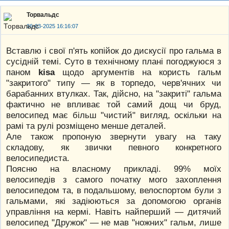
Торвальдс
06-03-2025 16:16:07
Вставлю і свої п'ять копійок до дискусії про гальма в
сусідній темі. Суто в технічному плані погоджуюся з
паном
kisa
щодо аргументів на користь гальм
"закритого" типу — як в торпедо, черв'ячних чи
барабанних втулках. Так, дійсно, на "закриті" гальма
фактично не впливає той самий дощ чи бруд,
велосипед має більш "чистий" вигляд, оскільки на
рамі та рулі розміщено менше деталей.
Але також пропоную звернути увагу на таку
складову, як звички певного конкретного
велосипедиста.
Поясню на власному прикладі. 99% моїх
велосипедів з самого початку мого захоплення
велосипедом та, в подальшому, велоспортом були з
гальмами, які задіюються за допомогою органів
управління на кермі. Навіть найперший — дитячий
велосипед "Дружок" — не мав "ножних" гальм, лише