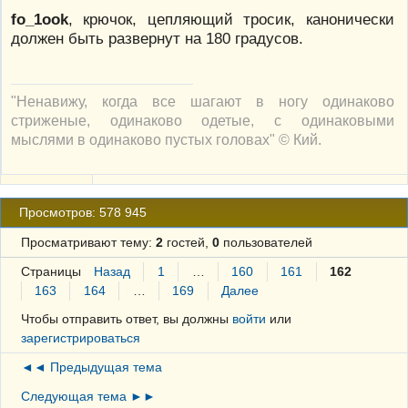
fo_1ook
, крючок, цепляющий тросик, канонически
должен быть развернут на 180 градусов.
"Ненавижу, когда все шагают в ногу одинаково
стриженые, одинаково одетые, с одинаковыми
мыслями в одинаково пустых головах" © Кий.
Просмотров: 578 945
Просматривают тему:
2
гостей,
0
пользователей
Страницы
Назад
1
…
160
161
162
163
164
…
169
Далее
Чтобы отправить ответ, вы должны
войти
или
зарегистрироваться
◄◄ Предыдущая тема
Следующая тема ►►