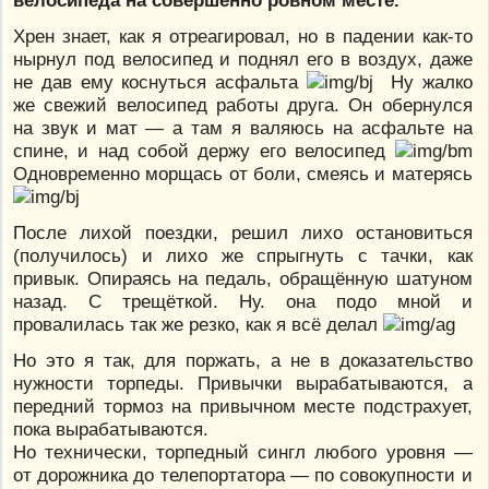
велосипеда на совершенно ровном месте.
Хрен знает, как я отреагировал, но в падении как-то
нырнул под велосипед и поднял его в воздух, даже
не дав ему коснуться асфальта
Ну жалко
же свежий велосипед работы друга. Он обернулся
на звук и мат — а там я валяюсь на асфальте на
спине, и над собой держу его велосипед
Одновременно морщась от боли, смеясь и матерясь
После лихой поездки, решил лихо остановиться
(получилось) и лихо же спрыгнуть с тачки, как
привык. Опираясь на педаль, обращённую шатуном
назад. С трещёткой. Ну. она подо мной и
провалилась так же резко, как я всё делал
Но это я так, для поржать, а не в доказательство
нужности торпеды. Привычки вырабатываются, а
передний тормоз на привычном месте подстрахует,
пока вырабатываются.
Но технически, торпедный сингл любого уровня —
от дорожника до телепортатора — по совокупности и