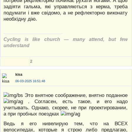
потреби рефлекторно починає рухати ногами. А щоб
задіяти гальма, які управляються з керма, треба
подумати і вже свідомо, а не рефлекторно виконату
необхідну дію.
Cycling is like church — many attend, but few
understand
2
kisa
06-03-2025 16:51:48
Это внятное соображение, внятно поданное
. Согласен, есть такое, и его надо
учитывать. Однако, скорее, не при проектировании,
а при пробных поездках
Ведь я его нивелирую тем, что на ВСЕХ
велосипедах, которые я строю либо предлагаю,