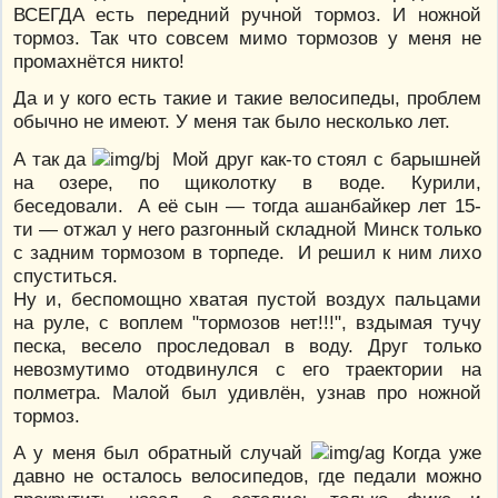
ВСЕГДА есть передний ручной тормоз. И ножной
тормоз. Так что совсем мимо тормозов у меня не
промахнётся никто!
Да и у кого есть такие и такие велосипеды, проблем
обычно не имеют. У меня так было несколько лет.
А так да
Мой друг как-то стоял с барышней
на озере, по щиколотку в воде. Курили,
беседовали. А её сын — тогда ашанбайкер лет 15-
ти — отжал у него разгонный складной Минск только
с задним тормозом в торпеде. И решил к ним лихо
спуститься.
Ну и, беспомощно хватая пустой воздух пальцами
на руле, с воплем "тормозов нет!!!", вздымая тучу
песка, весело проследовал в воду. Друг только
невозмутимо отодвинулся с его траектории на
полметра. Малой был удивлён, узнав про ножной
тормоз.
А у меня был обратный случай
Когда уже
давно не осталось велосипедов, где педали можно