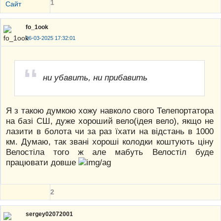
1
Сайт
fo_1ook
06-03-2025 17:32:01
ни убавить, ни прибавить
Я з такою думкою хожу навколо свого Телепортатора
на базі СШ, дуже хороший вело(ідея вело), якщо не
лазити в болота чи за раз їхати на відстань в 1000
км. Думаю, так звані хороші колодки коштують ціну
Велостіла того ж але мабуть Велостіл буде
працювати довше
2
sergey02072001