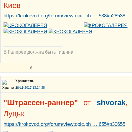
Киев
https://krokovod.org/forum/viewtopic.ph … 538#p28538
В Галерее должна быть тишина!
6
Хранитель
20-11-2017 13:14:38
"Штрассен-раннер"
от
shvorak
,
Луцьк
https://krokovod.org/forum/viewtopic.ph … 655#p30655