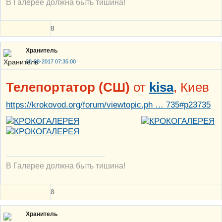
В Галерее должна быть тишина!
8
Хранитель
28-08-2017 07:35:00
Телепортатор (СШ)
от
kisa
, Киев
https://krokovod.org/forum/viewtopic.ph … 735#p23735
В Галерее должна быть тишина!
8
Хранитель