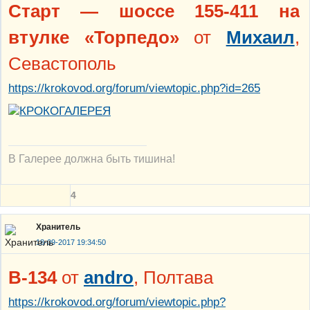
Старт — шоссе 155-411 на
втулке «Торпедо»
от
Михаил
,
Севастополь
https://krokovod.org/forum/viewtopic.php?id=265
В Галерее должна быть тишина!
4
Хранитель
18-09-2017 19:34:50
В-134
от
andro
, Полтава
https://krokovod.org/forum/viewtopic.php?