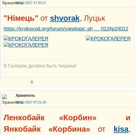
03-10-2017 17:42:17
"Німець"
от
shvorak
, Луцьк
https://krokovod.org/forum/viewtopic.ph … 012#p24012
В Галерее должна быть тишина!
6
Хранитель
08-10-2017 07:21:10
Ленкобайк «Корбин» и
Янкобайк «Корбина»
от
kisa
,