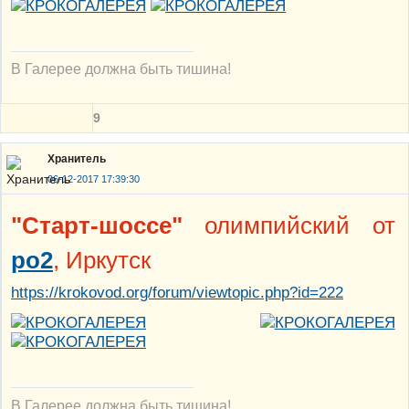
В Галерее должна быть тишина!
9
Хранитель
06-12-2017 17:39:30
"Старт-шоссе"
олимпийский от
po2
, Иркутск
https://krokovod.org/forum/viewtopic.php?id=222
В Галерее должна быть тишина!