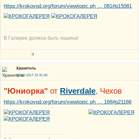
https://krokovod.org/forum/viewtopic.ph … 081#p15081
В Галерее должна быть тишина!
4
Хранитель
22-08-2017 22:41:00
"Юниорка"
от
Riverdale
, Чехов
https://krokovod.org/forum/viewtopic.ph … 166#p21166