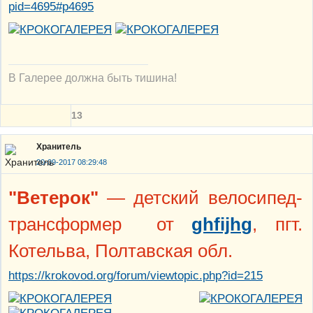
pid=4695#p4695
В Галерее должна быть тишина!
13
Хранитель
20-09-2017 08:29:48
"Ветерок"
— детский велосипед-
трансформер от
ghfijhg
, пгт.
Котельва, Полтавская обл.
https://krokovod.org/forum/viewtopic.php?id=215