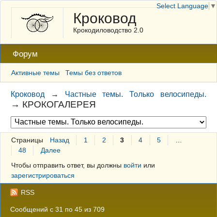
Select Language
▼
Кроковод
Крокодиловодство 2.0
Форум
Активные темы
Темы без ответов
Кроковод
→
Частные темы. Только велосипеды.
→
КРОКОГАЛЕРЕЯ
Страницы
Назад
1
2
3
4
5
…
48
Далее
Чтобы отправить ответ, вы должны
войти
или
зарегистрироваться
RSS
Сообщений с 31 по 45 из 709