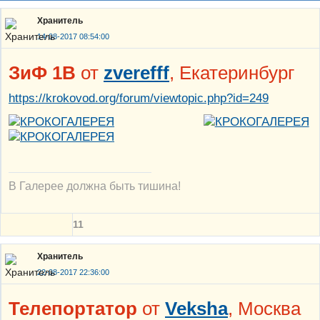
Хранитель
14-08-2017 08:54:00
ЗиФ 1В
от
zverefff
, Екатеринбург
https://krokovod.org/forum/viewtopic.php?id=249
В Галерее должна быть тишина!
11
Хранитель
22-08-2017 22:36:00
Телепортатор
от
Veksha
, Москва