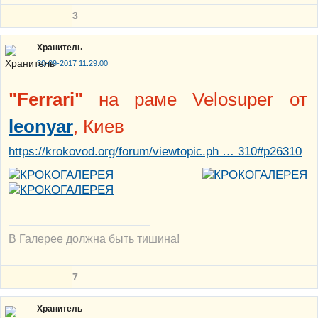
3
Хранитель
30-09-2017 11:29:00
"Ferrari"
на раме Velosuper от
leonyar
, Киев
https://krokovod.org/forum/viewtopic.ph … 310#p26310
В Галерее должна быть тишина!
7
Хранитель