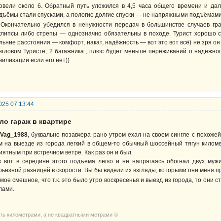
овели около 6. Обратный путь уложился в 4,5 часа общего времени и да
дъёмы стали спусками, а пологие долгие спуски — не напряжными подъёма
ончательно убедился в ненужности передач в большинстве случаев граж
клипсы либо стрепы — однозначно обязательны в походе. Турист хорошо с
льние расстояния — комфорт, накат, надёжность — вот это вот всё) не зря он
нгловом Туристе, 2 багажника , плюс будет меньше переживаний о надёжно
вилизации если его нет))
025 07:13:44
ло гараж в квартире
Vag_1988
, буквально позавчера рано утром ехал на своем сингле с похожей
м на выезде из города легкий в общем-то обычный шоссейный тягун киломе
иятным при встречном ветре. Как раз он и был.
к вот в середине этого подъема легко и не напрягаясь обогнал двух муж
рьёзной разницей в скорости. Вы бы видели их взгляды, которыми они меня 
мое смешное, что т.к. это было утро воскресенья и выезд из города, то они 
лами.
ть километрами, а не квадратными метрами ©