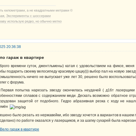
ть километрами, а не квадратными метрами ©
раж
,
Эксперименты с шоссерами
раву использую редко, но обычно метко
025 20:36:38
ло гараж в квартире
брого времени суток, джентльмены) катая с удовольствием на фиксе, меня
обы подарить своему велосипеду красивую цацку))) выбор пал на новую звезду,
омышленность ничего не выпускает уже лет 30, решено было воспользоватьс
ллег с форума.
рвая попытка нарезать звезду окончилась неудачей ( д16т лазерщики р
обенностями сплавов с содержанием меди. Дескать возможно обратное отра
орудован защитой от подобного. Гидро абразивная резка с ходу не нашл
емён
шено было резать из нержавейки, ибо звезду хочется а вариантов в нашем г
сделано) по работе оказался у лазерщиков, и за шапку сухарей была нарезан