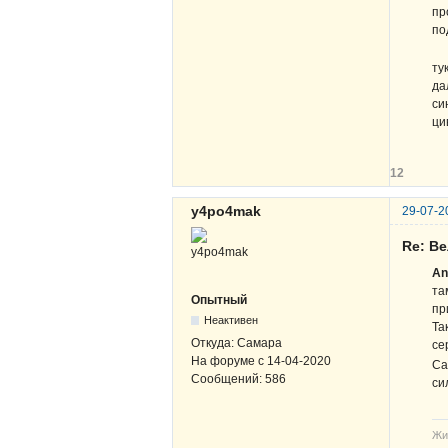
пр
по
Ок
ту
да
си
ци
12
y4po4mak
29-07-2
Re: Ве
An
та
Опытный
пр
Неактивен
Та
Откуда:
Самара
се
На форуме с
14-04-2020
Са
Сообщений:
586
си
Жи