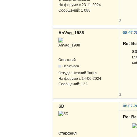
На форуме с
23-11-2024
Сообщений:
1 088
2
AnVag_1988
08-07-2
Re: Ве
S
гл
Опытный
со
Неактивен
Откуда:
Нижний Тагил
На форуме с
14-06-2024
Сообщений:
132
2
SD
08-07-2
Re: Ве
Старожил