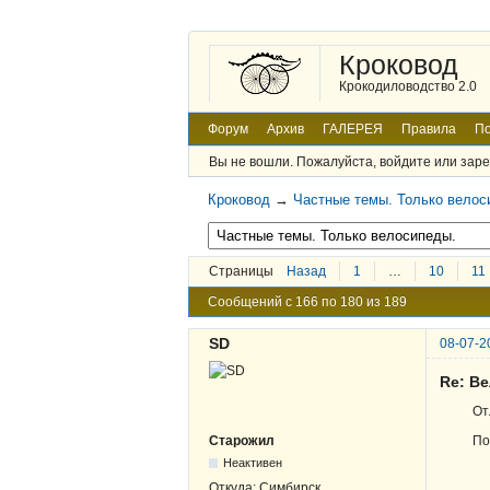
Кроковод
Крокодиловодство 2.0
Форум
Архив
ГАЛЕРЕЯ
Правила
По
Вы не вошли.
Пожалуйста, войдите или заре
Кроковод
→
Частные темы. Только велос
Страницы
Назад
1
…
10
11
Сообщений с 166 по 180 из 189
SD
08-07-2
Re: Ве
От
По
Старожил
Неактивен
Откуда:
Симбирск