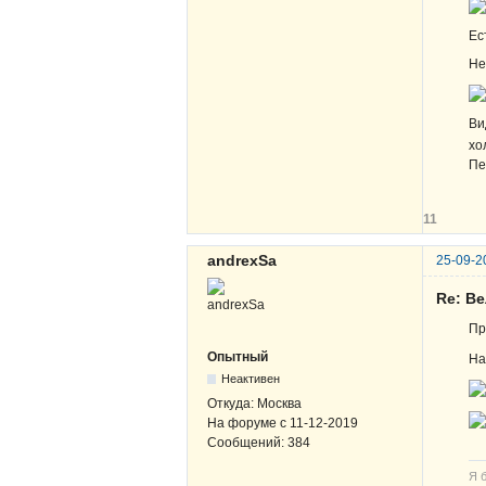
Ес
Не
Ви
хо
Пе
11
andrexSa
25-09-2
Re: Ве
Пр
Опытный
На
Неактивен
Откуда:
Москва
На форуме с
11-12-2019
Сообщений:
384
Я 