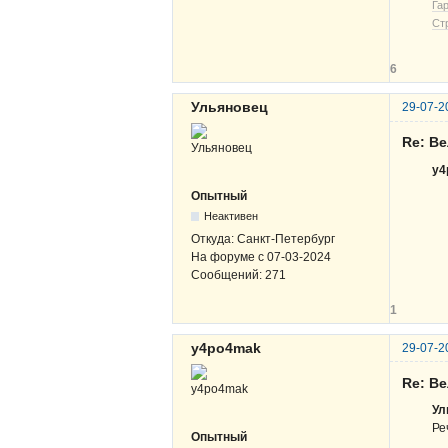
Га
Ст
6
Ульяновец
29-07-2
Re: Ве
y4
Опытный
Неактивен
Откуда:
Санкт-Петербург
На форуме с
07-03-2024
Сообщений:
271
1
y4po4mak
29-07-2
Re: Ве
Ул
Ре
Опытный