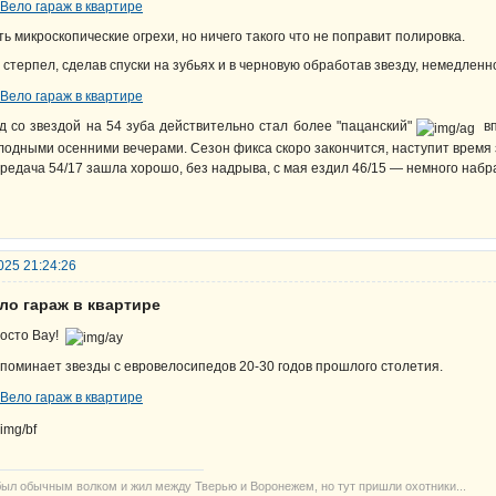
ть микроскопические огрехи, но ничего такого что не поправит полировка.
 стерпел, сделав спуски на зубьях и в черновую обработав звезду, немедленн
д со звездой на 54 зуба действительно стал более "пацанский"
вп
лодными осенними вечерами. Сезон фикса скоро закончится, наступит время з
редача 54/17 зашла хорошо, без надрыва, с мая ездил 46/15 — немного набра
025 21:24:26
ло гараж в квартире
осто Вау!
поминает звезды с евровелосипедов 20-30 годов прошлого столетия.
был обычным волком и жил между Тверью и Воронежем, но тут пришли охотники...