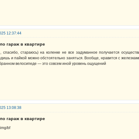
025 12:37:44
ло гараж в квартире
D
, спасибо, стараюсь) на коленке не все задуманное получается осуществи
ядишь и пайкой можно обстоятельно заняться. Вообще, нравится с железками
бранном велосипеде — это совсем иной уровень ощущений
025 13:08:38
ло гараж в квартире