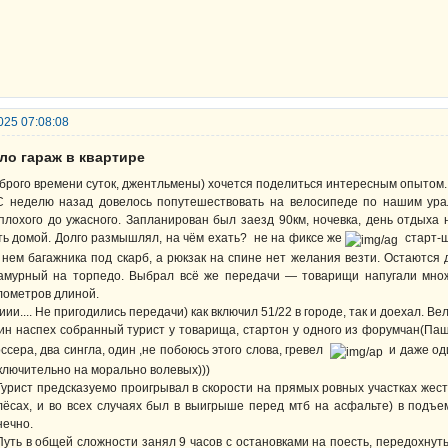
025 07:08:08
ло гараж в квартире
брого времени суток, джентльмены) хочется поделиться интересным опытом.
неделю назад довелось попутешествовать на велосипеде по нашим ураль
плохого до ужасного. Запланирован был заезд 90км, ночевка, день отдыха
ть домой. Долго размышлял, на чём ехать? не на фиксе же
старт-ш
 нем багажника под скарб, а рюкзак на спине нет желания везти. Остаются
амурный на торпедо. Выбрал всё же передачи — товарищи напугали мно
лометров длиной.
ии.... Не пригодились передачи) как включил 51/22 в городе, так и доехал.
ин наспех собранный турист у товарища, стартон у одного из форумчан(Па
ссера, два сингла, один ,не побоюсь этого слова, гревел
и даже оди
ключительно на морально волевых)))
рист предсказуемо проигрывал в скорости на прямых ровных участках жест
лёсах, и во всех случаях был в выигрыше перед мтб на асфальте) в подъ
нечно.
ть в общей сложности занял 9 часов с остановками на поесть, передохнуть