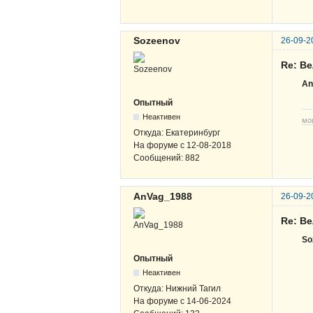
Sozeenov
26-09-2
Re: Ве
An
Опытный
Неактивен
мо
Откуда:
Екатеринбург
На форуме с
12-08-2018
Сообщений:
882
AnVag_1988
26-09-2
Re: Ве
So
Опытный
Неактивен
Откуда:
Нижний Тагил
На форуме с
14-06-2024