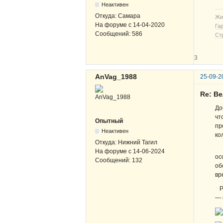
Неактивен
Откуда:
Самара
Жи
На форуме с
14-04-2020
Га
Сообщений:
586
Ст
3
AnVag_1988
25-09-2
Re: Ве
До
чт
Опытный
пр
Неактивен
ко
Откуда:
Нижний Тагил
Пе
На форуме с
14-06-2024
ос
Сообщений:
132
об
вр
Ре
— 