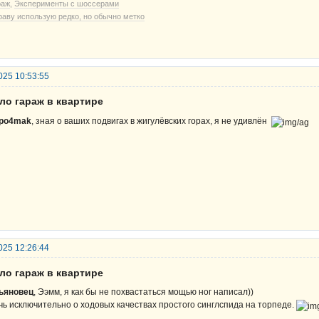
раж
,
Эксперименты с шоссерами
раву использую редко, но обычно метко
025 10:53:55
ло гараж в квартире
po4mak
, зная о ваших подвигах в жигулёвских горах, я не удивлён
025 12:26:44
ло гараж в квартире
ьяновец
, Ээмм, я как бы не похвастаться мощью ног написал))
чь исключительно о ходовых качествах простого синглспида на торпеде.