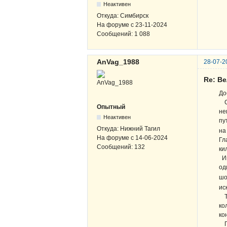
Неактивен
Откуда:
Симбирск
На форуме с
23-11-2024
Сообщений:
1 088
AnVag_1988
28-07-2
Re: Ве
До
С 
Опытный
не
Неактивен
пу
Откуда:
Нижний Тагил
на
На форуме с
14-06-2024
Гл
Сообщений:
132
ки
Ии
од
шо
ис
Ту
ко
ко
Пу