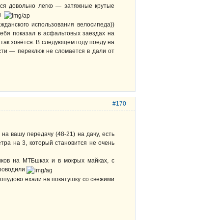
лся довольно легко — затяжные крутые
ми
данского использования велосипеда))
ебя показал в асфальтовых заездах на
 так зовётся. В следующем году поеду на
сти — переклюк не сломается в дали от
#170
 на вашу передачу (48-21) на дачу, есть
тра на 3, который становится не очень
иков на МТБшках и в мокрых майках, с
проводили
стопудово ехали на покатушку со свежими