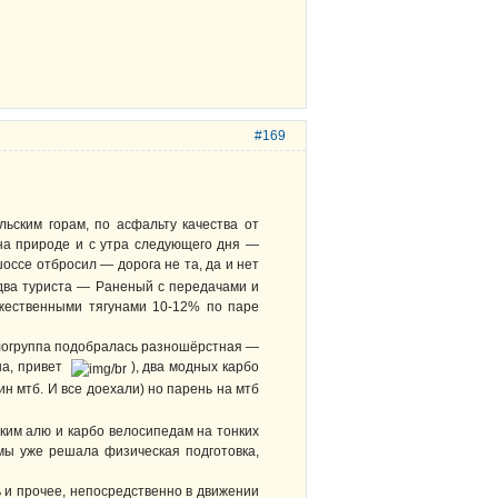
#169
ским горам, по асфальту качества от
 на природе и с утра следующего дня —
оссе отбросил — дорога не та, да и нет
 два туриста — Раненый с передачами и
жественными тягунами 10-12% по паре
 Велогруппа подобралась разношёрстная —
ша, привет
), два модных карбо
н мтб. И все доехали) но парень на мтб
ким алю и карбо велосипедам на тонких
емы уже решала физическая подготовка,
 и прочее, непосредственно в движении