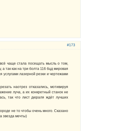
#173
 всё чаще стала посещать мысль о том,
 а так как на три болта 116 бцд мировая
я услугами лазерной резки и чертежами
езать наотрез отказались, мотивируя
жение луча, а их конкретный станок не
ась, так что лист дюраля ждёт лучших
ороде не то чтобы очень много. Сказано
а звезда мечты)