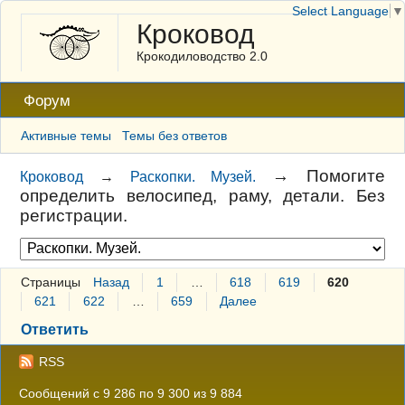
Select Language
▼
Кроковод
Крокодиловодство 2.0
Форум
Активные темы
Темы без ответов
→
Помогите
Кроковод
→
Раскопки. Музей.
определить велосипед, раму, детали. Без
регистрации.
Страницы
Назад
1
…
618
619
620
621
622
…
659
Далее
Ответить
RSS
Сообщений с 9 286 по 9 300 из 9 884