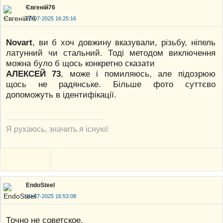
Євгеній76
20-07-2025 16:25:16
Novart
, ви б хоч довжину вказували, різьбу, ніпель
латунний чи стальний. Тоді методом виключення
можна було б щось конкретно сказати
АЛЕКСЕЙ 73
, може і помиляюсь, але підозрюю
щось не радянське. Більше фото суттєво
допоможуть в ідентифікації.
Я рухаюсь, значить я існую!
EndoSteel
20-07-2025 16:53:08
Точно не советское.