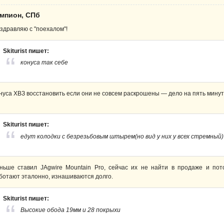
емпион, СПб
здравляю с "поехалом"!
Skiturist пишет:
конуса так себе
нуса ХВЗ восстановить если они не совсем раскрошены — дело на пять минут
Skiturist пишет:
едут колодки с безрезьбовым штырем(но вид у них у всех стремный)
ньше ставил JAgwire Mountain Pro, сейчас их не найти в продаже и п
ботают эталонно, изнашиваются долго.
Skiturist пишет:
Высокие обода 19мм и 28 покрыхи