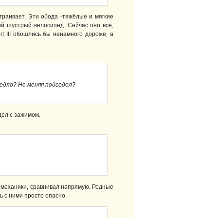
траивает. Эти обода -тяжёлые и мягкие
ый шустрый велосипед. Сейчас оно всё,
rt III обошлись бы ненамного дороже, а
седло? Не меняя подседел?
ел с зажимом.
 механики, сравнивал напрямую. Родные
ь с ними просто опасно.