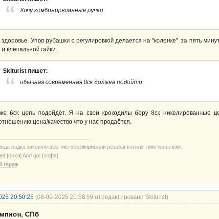
Хочу комбинирвоанные ручки
 здоровье. Упор рубашки с регулировкой делается на "коленке" за пять мину
 и клепальной гайки.
Skiturist пишет:
обычная современная 8ск должна подойти
же 6ск цепь подойдёт. Я на свои крокодилы беру 8ск никелированные 
отношению цена/качество что у нас продаётся.
когда водка закончилась, мы обезжиривали резьбы пятилетним коньяком.
ried [соха] And got [софа]
й гараж
025 20:50:25
(08-09-2025 20:58:59 отредактировано Skiturist)
емпион, СПб