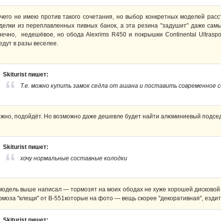
чего не имею против такого сочетания, но выбор конкретных моделей расс
делки из переплавленных пивных банок, а эта резина "задушит" даже сам
нечно, недешёвое, но обода Alexrims R450 и покрышки Continental Ultraspo
едут в разы веселее.
Skiturist пишет:
Т.е. можно купить замок седла от ашана и поставить современное 
жно, подойдёт. Но возможно даже дешевле будет найти алюминиевый подсед
Skiturist пишет:
хочу нормальные составные колодки
модель выше написал — тормозят на моих ободах не хуже хорошей дисковой
рмоза "клещи" от В-551которые на фото — вещь скорее "декоративная", ездит
Skiturist пишет: