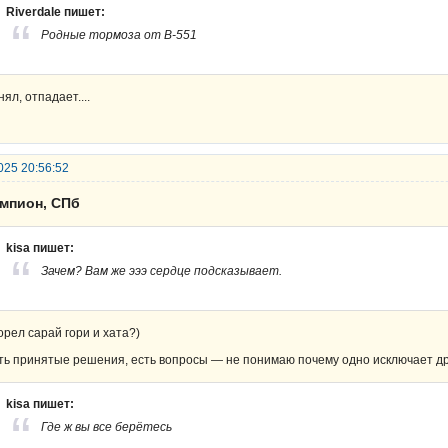
Riverdale пишет:
Родные тормоза от В-551
нял, отпадает....
025 20:56:52
емпион, СПб
kisa пишет:
Зачем? Вам же эээ сердце подсказывает.
орел сарай гори и хата?)
ть принятые решения, есть вопросы — не понимаю почему одно исключает др
kisa пишет:
Где ж вы все берётесь