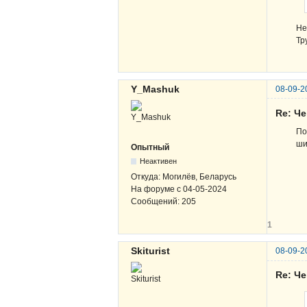
Не
Тр
Y_Mashuk
08-09-2
Re: Ч
По
ши
Опытный
Неактивен
Откуда:
Могилёв, Беларусь
На форуме с
04-05-2024
Сообщений:
205
1
Skiturist
08-09-2
Re: Ч