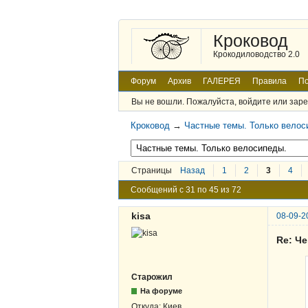
Кроковод
Крокодиловодство 2.0
Форум
Архив
ГАЛЕРЕЯ
Правила
По
Вы не вошли.
Пожалуйста, войдите или заре
Кроковод
→
Частные темы. Только велос
Страницы
Назад
1
2
3
4
Сообщений с 31 по 45 из 72
kisa
08-09-2
Re: Ч
Старожил
На форуме
Откуда:
Киев