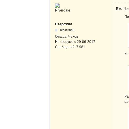
Re: Ч
По
Старожил
Неактивен
Откуда:
Чехов
На форуме с
29-06-2017
Сообщений:
7 981
Ко
Ра
ра