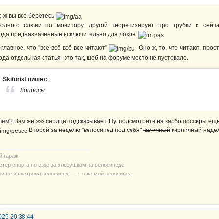
е ж вы все берётесь
одного слюни по монитору, другой теоретизирует про трубки и сейча
ода,предназначенные
исключительно
для лохов
 главное, что "всё-всё-всё все читают"
Оно ж, то, что читают, прос
ода отдельная статья- это так, шоб на форуме место не пустовало.
Skiturist пишет:
Вопросы
чем? Вам же эээ сердце подсказывает. Ну. подсмотрите на карбошоссеры ещё.
Второй за неделю "велосипед под себя"
каличный
кирпичный надел
й гараж
стер спорта по езде за хлебушком на велосипеде.
ли не я построил велосипед — это не мой велосипед.
025 20:38:44