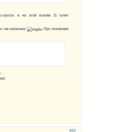
с-шоссе, и на этой основе (!) тулит
то так написано
Про лоховские
..
ан.
#32