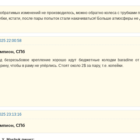
обратимых изменений не производилось, можно обратно колеса с трубками по
убки, кстати, после пары попыток стали накачиваться! Больше атмосферы не 
025 22:00:58
емпион, СПб
д безрезьбовое крепление хорошо идут бюджетные колодки baradine от 
рину, чтобы в раму не упёрлись. Стоят около 2$ за пару, т.е. копейки.
025 23:13:16
емпион, СПб
Y_Mashuk пишет: