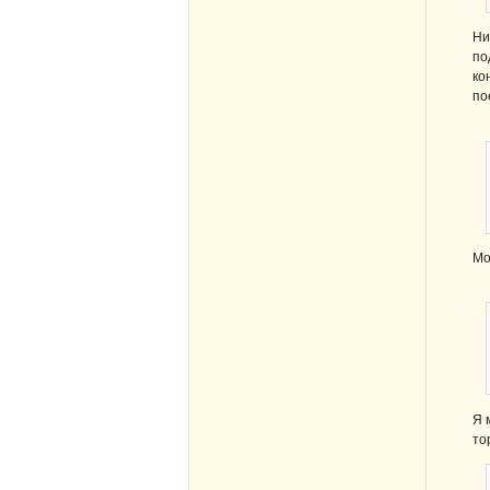
Ни
по
ко
по
Мо
Я 
то