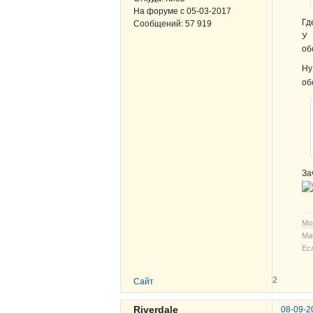
На форуме с
05-03-2017
Гд
Сообщений:
57 919
У 
об
Ну
об
За
Мо
Ма
Ес
2
Сайт
Riverdale
08-09-2