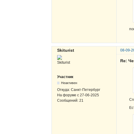
по
Skiturist
08-09-2
Re: Ч
Участник
Неактивен
Откуда:
Санкт-Петербург
На форуме с
27-06-2025
Сг
Сообщений:
21
Ес