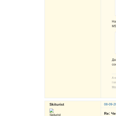
На
М5
Да
со
А 
I t
Мо
Skiturist
08-09-2
Re: Ч