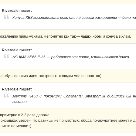
Riverdale пишет:
Конуса ХВЗ восстановить если они не совсем раскрошены — дело на
сожалению прям кусками. Непонятно как так — чашки норм, а конуса в хлам.
Riverdale пишет:
ASHIMA AP66-P-AL — работают эталонно, изнашиваются долго.
пробую, но сама идея так крепить колодки мне непонятна)
Riverdale пишет:
Alexrims R450 и покрышки Continental Ultrasport III обошлись бы
веселее.
 примерно в 2-3 раза дороже
покрышках уверен что разницы не почувствую, обода по-аккуратнее может и д
 никто не мешает)