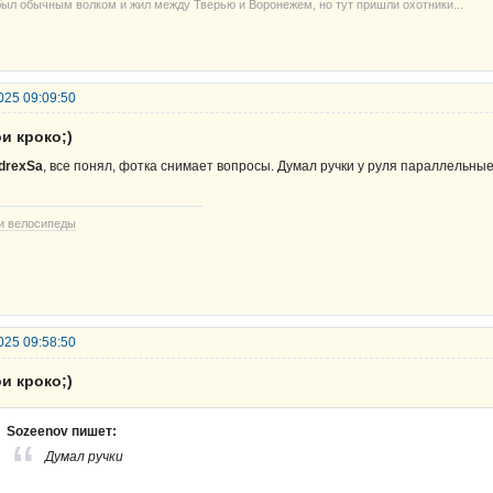
был обычным волком и жил между Тверью и Воронежем, но тут пришли охотники...
025 09:09:50
и кроко;)
drexSa
, все понял, фотка снимает вопросы. Думал ручки у руля параллельны
и велосипеды
025 09:58:50
и кроко;)
Sozeenov пишет:
Думал ручки