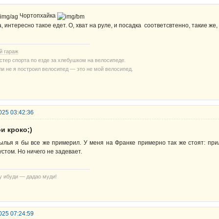
Чортопхайка
а, интересно такое едет. О, хват на руле, и посадка соответсвтенно, такие же
й гараж
стер спорта по езде за хлебушком на велосипеде.
ли не я построил велосипед — это не мой велосипед.
025 03:42:36
и кроко;)
ылья я бы все же примерил. У меня на Франке примерно так же стоят: пр
устом. Но ничего не задевает.
у ибуди — дадао муди!
025 07:24:59