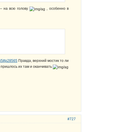
— на всю голову
, особенно в
 565#p28565
Правда, верхний мостик то ли
, пришлось их там и оканчивать
#727