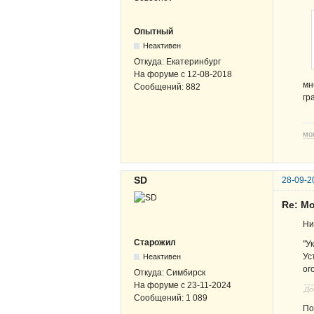
Опытный
Неактивен
Откуда:
Екатеринбург
На форуме с
12-08-2018
мн
Сообщений:
882
гр
мо
SD
28-09-2
Re: Мо
Ни
Старожил
"У
Ус
Неактивен
ог
Откуда:
Симбирск
На форуме с
23-11-2024
До
Сообщений:
1 089
По