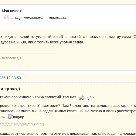
kisa пишет:
с параллельными — прикольно
е видится какой-то ужасный изгиб запястий с параллельными ручками. 
адусов на 20-30, либо топить ниже уровня седла.
и велосипеды
025 12:33:53
и кроко;)
какого особенного изгиба запястий там нет.
крощение строптивого" смотрели? Там Челентано на велике рассекает, и 
тановлен немного выше седла. Фильм классный, но можно и велик рассмотреть
онь!!
бавлено: 28-09-2025 14:35:39
садка вертикальная, опоры на руки нет, держишься, как за поводья на лошади