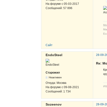
На форуме с
05-03-2017
Сообщений:
57 896
Аг
Мо
Ма
Ес
Сайт
EndoSteel
28-09-2
Re: Мо
Кр
Старожил
хр
Неактивен
Откуда:
Москва
Иб
На форуме с
09-08-2021
Сообщений:
1 734
Sozeenov
28-09-2