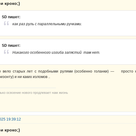
и кроко;)
SD пишет:
как раз руль с параллельными ручками.
SD пишет:
Никакого особенного изгиба запястий там нет.
е вело старых лет с подобными рулями (особенно голанки) — просто 
ризонту) и ни каких изломов ..
лько освоение нового продлевает нам жизнь
025 19:39:12
и кроко;)