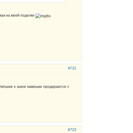
, как на моей поделке
#722
илипшие к шине камешки продираются с
#723