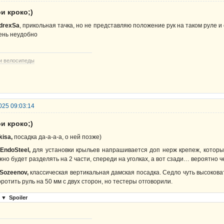
и кроко;)
drexSa
, прикольная тачка, но не представляю положение рук на таком руле и 
ень неудобно
и велосипеды
025 09:03:14
и кроко;)
kisa,
посадка да-а-а-а, о ней позже)
 EndoSteel,
для установки крыльев напрашивается доп нерж крепеж, которы
жно будет разделять на 2 части, спереди на уголках, а вот сзади… вероятно 
 Sozeenov,
классическая вертикальная дамская посадка. Седло чуть высокова
оротить руль на 50 мм с двух сторон, но тестеры отговорили.
▼
Spoiler