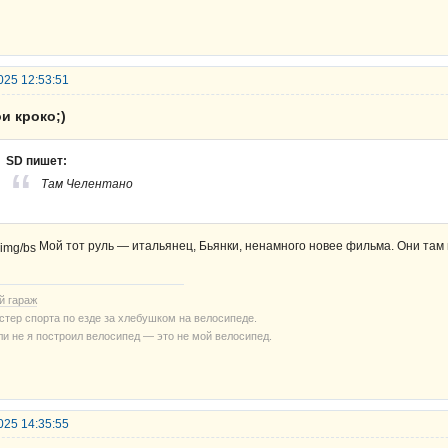
025 12:53:51
и кроко;)
SD пишет:
Там Челентано
Мой тот руль — итальянец, Бьянки, ненамного новее фильма. Они там
й гараж
стер спорта по езде за хлебушком на велосипеде.
ли не я построил велосипед — это не мой велосипед.
025 14:35:55