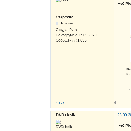
Re: Мо
Старожил
Неактивен
Откуда:
Рига
На форуме с
17-05-2020
Сообщений:
1 635
вс
го
то
4
Сайт
DVDshnik
28-09-2
Re: Мо