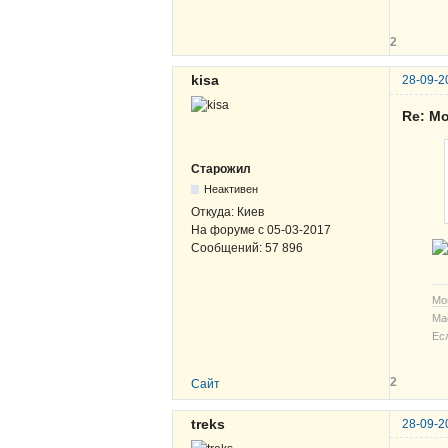
2
kisa
28-09-2
Re: Мо
Старожил
Неактивен
Откуда:
Киев
На форуме с
05-03-2017
Сообщений:
57 896
Мо
Ма
Ес
2
Сайт
treks
28-09-2