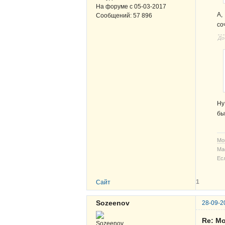
На форуме с
05-03-2017
А,
Сообщений:
57 896
со
До
Ну
бы
Мо
Ма
Ес
1
Сайт
Sozeenov
28-09-2
Re: Мо