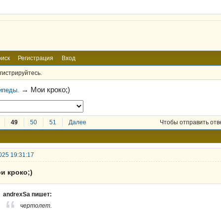
иск
Регистрация
Вход
гистрируйтесь.
→
Мои кроко;)
ипеды.
49
50
51
Далее
Чтобы отправить отв
025 19:31:17
и кроко;)
andrexSa пишет:
чертолет.