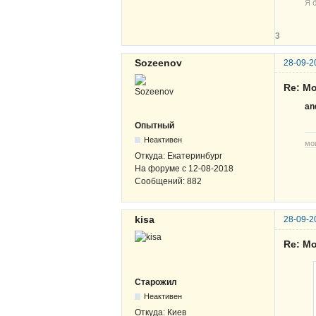
Я 
3
Sozeenov
28-09-2
Re: Мо
an
Опытный
Неактивен
мо
Откуда:
Екатеринбург
На форуме с
12-08-2018
Сообщений:
882
kisa
28-09-2
Re: Мо
Старожил
Неактивен
Откуда:
Киев