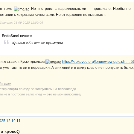
 я тоже
Но я строил с параллельными — прикольно. Необычно 
четании с ходовыми качествами. Но отторжения не вызывает.
бавлено: 28-09-2025 11:00:06
EndoSteel пишет:
Крылья я бы все же примерил
 я ж ставил. Куски крыльев
https://krokovod.org/forum/viewtopic.ph …
л уже там, то ли я переварил. А в нижний и в вилку крыло не пропустить было
й гараж
стер спорта по езде за хлебушком на велосипеде.
ли не я построил велосипед — это не мой велосипед.
025 12:19:11
и кроко;)