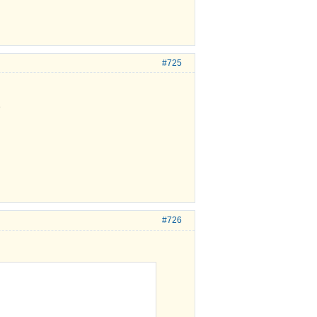
#725
е
#726