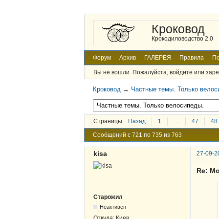
Кроковод
Крокодиловодство 2.0
Форум
Архив
ГАЛЕРЕЯ
Правила
По
Вы не вошли.
Пожалуйста, войдите или заре
Кроковод
→
Частные темы. Только велос
Страницы
Назад
1
…
47
48
Сообщений с 721 по 735 из 763
kisa
27-09-2
Re: Мо
Старожил
Неактивен
Откуда:
Киев